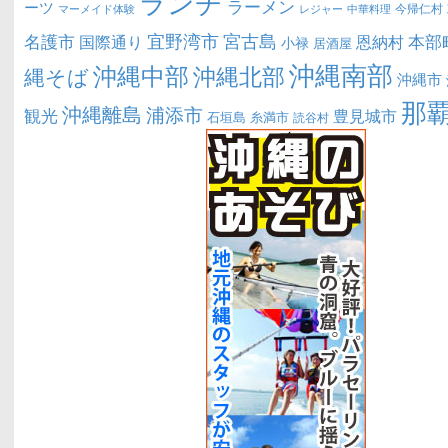
ランチ
ラーメン
ーツ
今帰仁村
マーメイド体験
中華料理
レジャー
宜野湾市
宮古島
名護市
本部
恩納村
国際通り
小禄
居酒屋
沖縄南部
沖縄中部
沖縄北部
縄そば
沖縄市
那
沖縄離島
浦添市
観光
豊見城市
糸満市
石垣島
読谷村