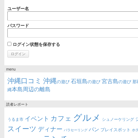
ユーザー名
パスワード
ログイン状態を保存する
menu
沖縄口コミ
沖縄
石垣島
宮古島
の遊び
の遊び
の遊び
那
本島周辺の離島
縄
読者レポート
グルメ
カフェ
イベント
うるま市
シュノーケリング
スイーツ
ディナー
パン
プレイスポット
ホ
パラセーリング