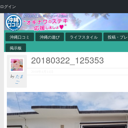
ログイン
沖縄口コミ
沖縄の遊び
ライフスタイル
投稿・プレ
掲示板
20180322_125353
2018年4月14日
by
たま
ご