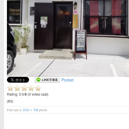
Pocket
Rating: 0.0/
5
(0 votes cast)
(83)
Full size is
1024 × 768
pixels