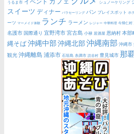
カフェ
イベント
うるま市
シュノーケリング
スイーツ
ディナー
パン
プレイスポット
ホ
パラセーリング
ランチ
ラーメン
ーツ
今帰仁村
マーメイド体験
中華料理
レジャー
宜野湾市
宮古島
名護市
本部
恩納村
国際通り
小禄
居酒屋
沖縄南部
沖縄中部
沖縄北部
縄そば
沖縄市
那
沖縄離島
浦添市
観光
豊見城市
糸満市
石垣島
読谷村