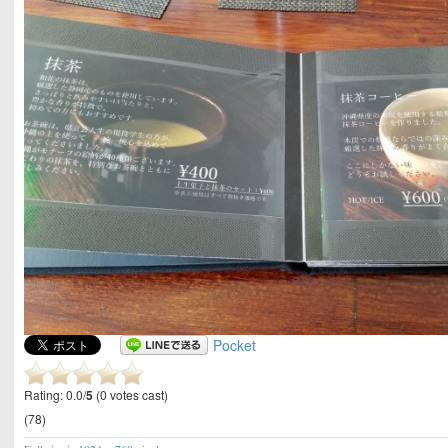
Pocket
Rating: 0.0/
5
(0 votes cast)
(78)