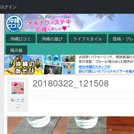
ログイン
沖縄口コミ
沖縄の遊び
ライフスタイル
投稿・プレ
掲示板
20180322_121508
2018年4月14日
by
たま
ご