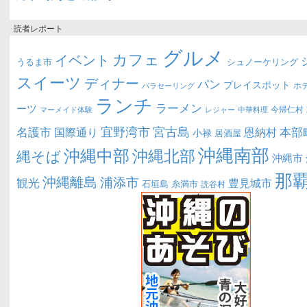
読者レポート
グルメ
カフェ
イベント
うるま市
シュノーケリング
スイーツ
ディナー
パン
プレイスポット
ホ
パラセーリング
ランチ
ラーメン
ーツ
今帰仁村
マーメイド体験
中華料理
レジャー
宜野湾市
宮古島
名護市
本部
恩納村
国際通り
小禄
居酒屋
沖縄南部
沖縄中部
沖縄北部
縄そば
沖縄市
那
沖縄離島
浦添市
観光
豊見城市
糸満市
石垣島
読谷村