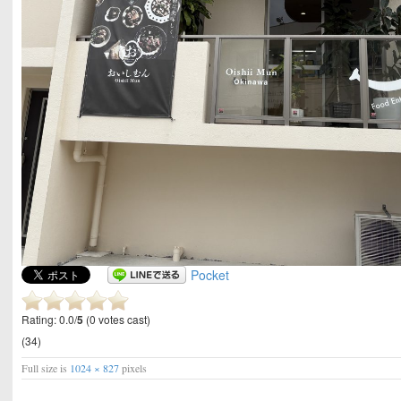
Pocket
Rating: 0.0/
5
(0 votes cast)
(34)
Full size is
1024 × 827
pixels