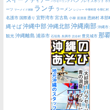
ディナー
パン
プレイスポット
ホ
パラセーリング
ランチ
ラーメン
ーツ
今帰仁村
マーメイド体験
中華料理
レジャー
宜野湾市
宮古島
名護市
本部
恩納村
国際通り
小禄
居酒屋
沖縄南部
沖縄中部
沖縄北部
縄そば
沖縄市
那
沖縄離島
浦添市
観光
豊見城市
糸満市
石垣島
読谷村