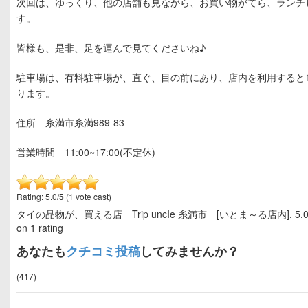
次回は、ゆっくり、他の店舗も見ながら、お買い物がてら、ランチ
す。
皆様も、是非、足を運んで見てくださいね♪
駐車場は、有料駐車場が、直ぐ、目の前にあり、店内を利用すると
ります。
住所 糸満市糸満989-83
営業時間 11:00~17:00(不定休)
Rating: 5.0/
5
(1 vote cast)
タイの品物が、買える店 Trip uncIe 糸満市 [いとま～る店内]
,
5.
on
1
rating
あなたも
クチコミ投稿
してみませんか？
(417)