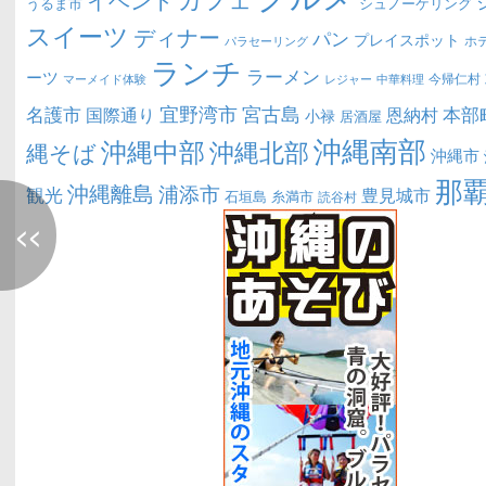
うるま市
シュノーケリング
スイーツ
ディナー
パン
プレイスポット
ホ
パラセーリング
ランチ
ラーメン
ーツ
今帰仁村
マーメイド体験
中華料理
レジャー
宜野湾市
宮古島
名護市
本部
恩納村
国際通り
小禄
居酒屋
沖縄南部
沖縄中部
沖縄北部
縄そば
沖縄市
那
沖縄離島
浦添市
観光
豊見城市
糸満市
石垣島
読谷村
<<