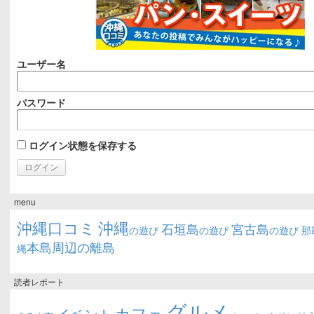
ユーザー名
パスワード
ログイン状態を保存する
menu
沖縄口コミ
沖縄
石垣島
宮古島
の遊び
の遊び
の遊び
那
本島周辺の離島
縄
読者レポート
グルメ
カフェ
イベント