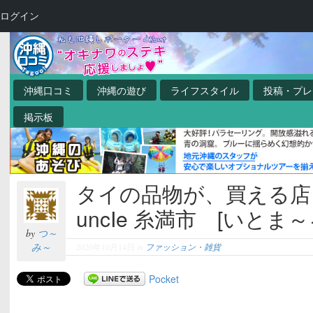
ログイン
沖縄口コミ
沖縄の遊び
ライフスタイル
投稿・プレ
掲示板
タイの品物が、買える店 T
uncIe 糸満市 [いとま
by
つ～
み～
2020年10月14日
in
ファッション・雑貨
Pocket