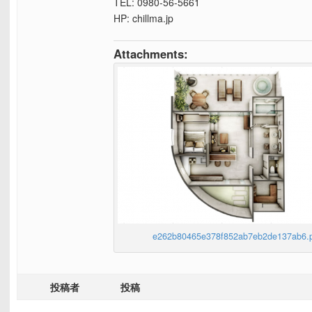
TEL: 0980-56-5661
HP: chillma.jp
Attachments:
e262b80465e378f852ab7eb2de137ab6.
投稿者
投稿