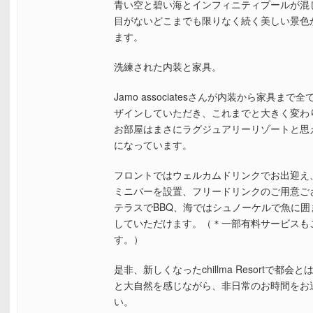
青い空と碧い海とインフィニティプールが混
目がないどこまでも限りなく続く美しい景色
ます。
洗練された内装と家具。
Jamo associatesさんが内装から家具まで
ザインしていただき、これまでと大きく変わ
お部屋はまさにラグジュアリーリゾートと思
になっています。
フロントではウェルカムドリンクでお出迎え
ミニバーを設置、フリードリンクのご用意ご
テラスでBBQ、海ではシュノーケルで魚に囲
していただけます。（＊一部有料サービスも
す。）
是非、新しくなったchillma Resortで都会
と大自然を感じながら、非日常のお時間をお
い。