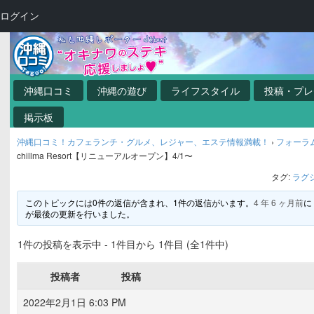
ログイン
沖縄口コミ
沖縄の遊び
ライフスタイル
投稿・プレ
掲示板
沖縄口コミ！カフェランチ・グルメ、レジャー、エステ情報満載！
›
フォーラ
chillma Resort【リニューアルオープン】4/1〜
タグ:
ラグ
このトピックには0件の返信が含まれ、1件の返信がいます。
4 年 6 ヶ月前
に
が最後の更新を行いました。
1件の投稿を表示中 - 1件目から 1件目 (全1件中)
投稿者
投稿
2022年2月1日 6:03 PM