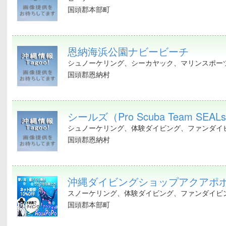
国頭郡本部町
恩納海浜公園ナビービーチ
シュノーケリング、シーカヤック、マリンスポーツ
国頭郡恩納村
シールズ（Pro Scuba Team SEAL
シュノーケリング、体験ダイビング、ファンダイビ
国頭郡恩納村
沖縄ダイビングショップアクアポ
スノーケリング、体験ダイビング、ファンダイビン
国頭郡本部町