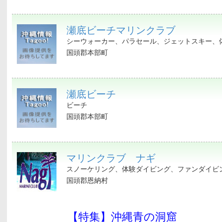
瀬底ビーチマリンクラブ
シーウォーカー、パラセール、ジェットスキー、体
国頭郡本部町
瀬底ビーチ
ビーチ
国頭郡本部町
マリンクラブ ナギ
スノーケリング、体験ダイビング、ファンダイビン
国頭郡恩納村