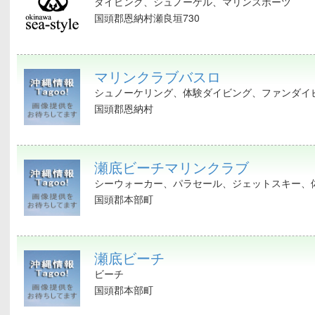
ダイビング、シュノーケル、マリンスポーツ
国頭郡恩納村瀬良垣730
マリンクラブバスロ
シュノーケリング、体験ダイビング、ファンダイビ
国頭郡恩納村
瀬底ビーチマリンクラブ
シーウォーカー、パラセール、ジェットスキー、体
国頭郡本部町
瀬底ビーチ
ビーチ
国頭郡本部町