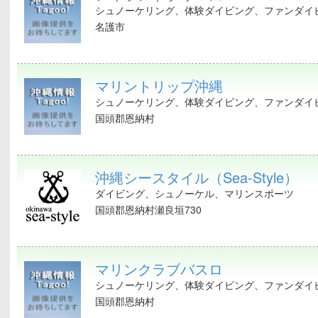
シュノーケリング、体験ダイビング、ファンダイビ
名護市
マリントリップ沖縄
シュノーケリング、体験ダイビング、ファンダイビ
国頭郡恩納村
沖縄シースタイル（Sea-Style）
ダイビング、シュノーケル、マリンスポーツ
国頭郡恩納村瀬良垣730
マリンクラブバスロ
シュノーケリング、体験ダイビング、ファンダイビ
国頭郡恩納村