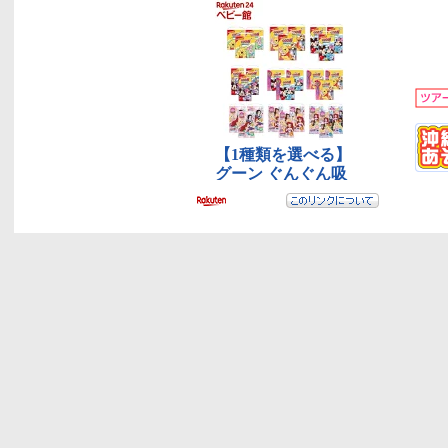
新着レポート
PIER’S BAKERY/ピアーズベーカリーその4（浦添市）
ピングー POP UP SHOP（浦添市）
ANA FESTA 那覇ゲート店（那覇市）
ポーたま 那覇空港国内線到着ロビー店（那覇市）
茶屋 首里とうふ（那覇市）
会社概要
メディア掲載情報