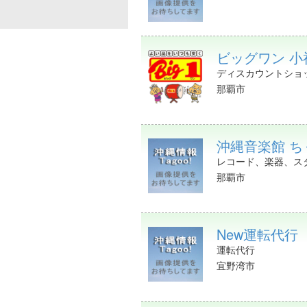
ビッグワン 小
ディスカウントショ
那覇市
沖縄音楽館 
レコード、楽器、ス
那覇市
New運転代行
運転代行
宜野湾市