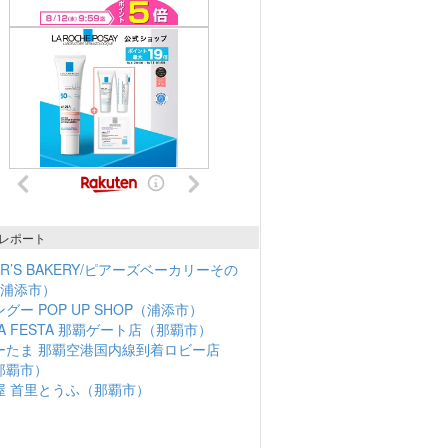
レポート
ER’S BAKERY/ピアーズベーカリーその
（浦添市）
グー POP UP SHOP（浦添市）
NA FESTA 那覇ゲート店（那覇市）
ーたま 那覇空港国内線到着ロビー店
那覇市）
屋 首里とうふ（那覇市）