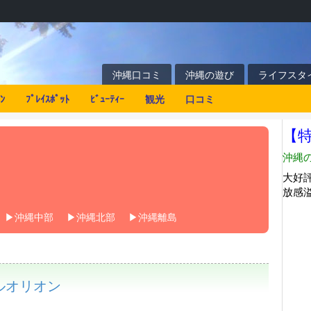
沖縄口コミ
沖縄の遊び
ライフスタ
ﾝ
ﾌﾟﾚｲｽﾎﾟｯﾄ
ﾋﾞｭｰﾃｨｰ
観光
口コミ
沖縄中部
沖縄北部
沖縄離島
ルオリオン