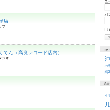
ユ
パ
禄店
ップ
men
ちくてん（高良レコード店内）
タジオ
の
縄
読者
う