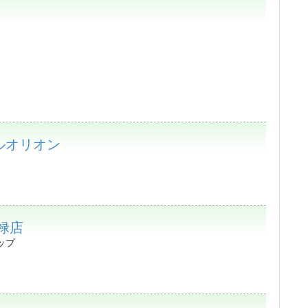
ルオリオン
禄店
ップ