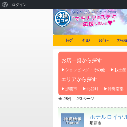
ログイン
ﾄｯﾌﾟ
ｸﾞﾙﾒ
ﾚｼﾞｬｰ
ﾌｧｯｼｮ
お店一覧から探す
ショッピング・その他
お土産
エリアから探す
那覇市
北谷町
沖縄南部
全 28件 – 2/3ページ
ホテルロイヤ
那覇市