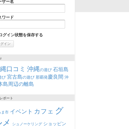
ーザー名
スワード
ログイン状態を保存する
u
沖縄口コミ
沖縄
石垣島
の遊び
宮古島
慶良間
遊び
の遊び
那覇発
沖
本島周辺の離島
レポート
グ
カフェ
イベント
るま市
ルメ
ショッピン
シュノーケリング