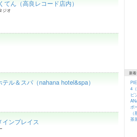
ちくてん（高良レコード店内）
タジオ
新着
＆スパ（nahana hotel&spa）
PI
4
ピン
A
ポ
（
茶
メインプレイス
ー