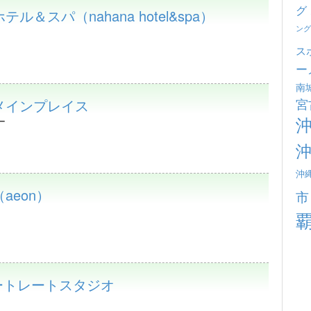
グ
＆スパ（nahana hotel&spa）
ング
ス
ー
南
宮
メインプレイス
ー
沖
aeon）
市
ートレートスタジオ