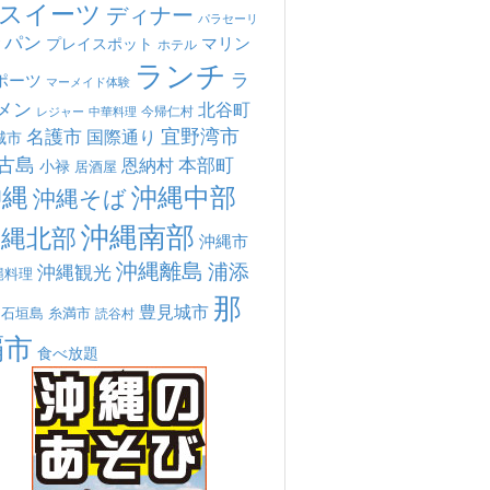
スイーツ
ディナー
パラセーリ
パン
マリン
プレイスポット
ホテル
ランチ
ラ
ポーツ
マーメイド体験
メン
北谷町
今帰仁村
中華料理
レジャー
宜野湾市
名護市
国際通り
城市
古島
本部町
恩納村
小禄
居酒屋
沖縄
沖縄中部
沖縄そば
沖縄南部
沖縄北部
沖縄市
沖縄離島
浦添
沖縄観光
縄料理
那
豊見城市
糸満市
石垣島
読谷村
覇市
食べ放題