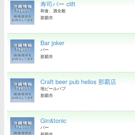
寿司バー clift
和食、酒全般
那覇市
Bar joker
バー
那覇市
Craft beer pub helios 那覇店
地ビールパブ
那覇市
Gin&tonic
バー
那覇市