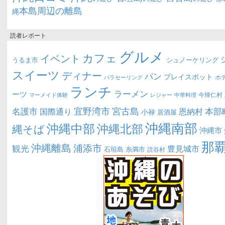
本島周辺の離島
縄
読者レポート
グルメ
カフェ
イベント
うるま市
シュノーケリング
スイーツ
ディナー
パン
プレイスポット
ホ
パラセーリング
ランチ
ラーメン
ーツ
今帰仁村
マーメイド体験
中華料理
レジャー
宜野湾市
宮古島
名護市
本部
恩納村
国際通り
小禄
居酒屋
沖縄南部
沖縄中部
沖縄北部
縄そば
沖縄市
那
沖縄離島
浦添市
観光
豊見城市
糸満市
石垣島
読谷村