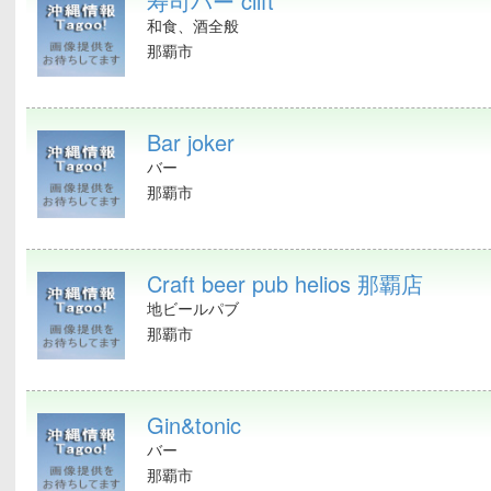
寿司バー clift
和食、酒全般
那覇市
Bar joker
バー
那覇市
Craft beer pub helios 那覇店
地ビールパブ
那覇市
Gin&tonic
バー
那覇市