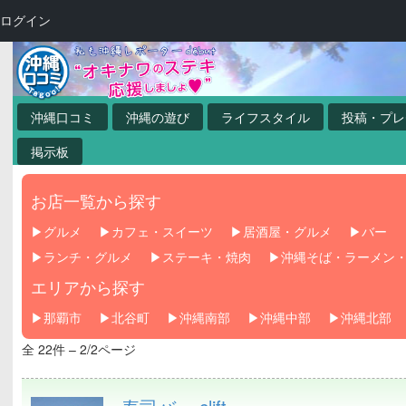
ログイン
沖縄口コミ
沖縄の遊び
ライフスタイル
投稿・プレ
掲示板
お店一覧から探す
グルメ
カフェ・スイーツ
居酒屋・グルメ
バー
ランチ・グルメ
ステーキ・焼肉
沖縄そば・ラーメン
エリアから探す
那覇市
北谷町
沖縄南部
沖縄中部
沖縄北部
全 22件 – 2/2ページ