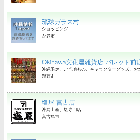
琉球ガラス村
ショッピング
糸満市
Okinawa文化屋雑貨店 パレット前
沖縄限定、ご当地もの、キャラクターグッズ、お土
那覇市
塩屋 宮古店
沖縄土産、塩専門店
宮古島市