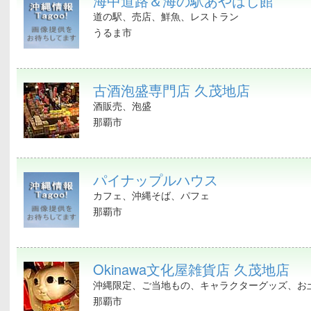
海中道路＆海の駅あやはし館
道の駅、売店、鮮魚、レストラン
うるま市
古酒泡盛専門店 久茂地店
酒販売、泡盛
那覇市
パイナップルハウス
カフェ、沖縄そば、パフェ
那覇市
Okinawa文化屋雑貨店 久茂地店
沖縄限定、ご当地もの、キャラクターグッズ、お土
那覇市