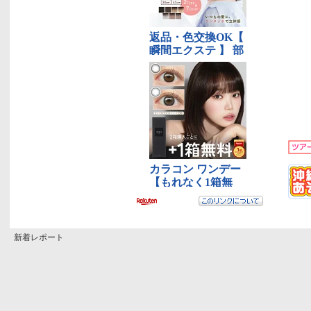
新着レポート
PIER’S BAKERY/ピアーズベーカリーその4（浦添市）
ピングー POP UP SHOP（浦添市）
ANA FESTA 那覇ゲート店（那覇市）
ポーたま 那覇空港国内線到着ロビー店（那覇市）