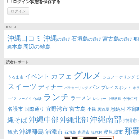
ログイン状態を保存する
menu
沖縄口コミ
沖縄
石垣島
宮古島
の遊び
の遊び
の遊び
那
本島周辺の離島
縄
読者レポート
グルメ
カフェ
イベント
うるま市
シュノーケリング
スイーツ
ディナー
パン
プレイスポット
ホ
パラセーリング
ランチ
ラーメン
ーツ
今帰仁村
マーメイド体験
中華料理
レジャー
宜野湾市
宮古島
名護市
本部
恩納村
国際通り
小禄
居酒屋
沖縄南部
沖縄中部
沖縄北部
縄そば
沖縄市
那
沖縄離島
浦添市
観光
豊見城市
糸満市
石垣島
読谷村