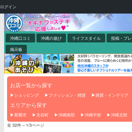
ログイン
沖縄口コミ
沖縄の遊び
ライフスタイル
投稿・プレ
掲示板
お店一覧から探す
ショッピング
ファッション・雑貨
雑貨・インテリア
エリアから探す
那覇市
北谷町
沖縄南部
沖縄中部
沖縄北部
全 32件 – 1/3ページ