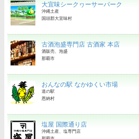
大宜味シークヮーサーパーク
沖縄土産
国頭郡大宜味村
古酒泡盛専門店 古酒家 本店
酒販売、泡盛
那覇市
おんなの駅 なかゆくい市場
道の駅
恩納村
塩屋 国際通り店
沖縄土産、塩専門店
那覇市