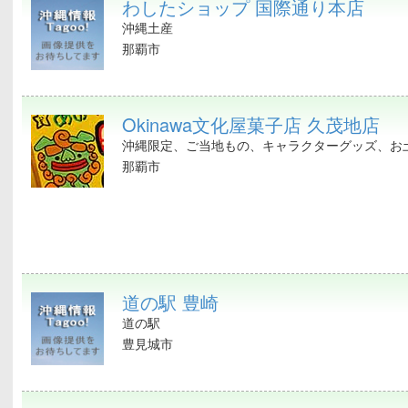
わしたショップ 国際通り本店
沖縄土産
那覇市
Okinawa文化屋菓子店 久茂地店
沖縄限定、ご当地もの、キャラクターグッズ、お土
那覇市
道の駅 豊崎
道の駅
豊見城市