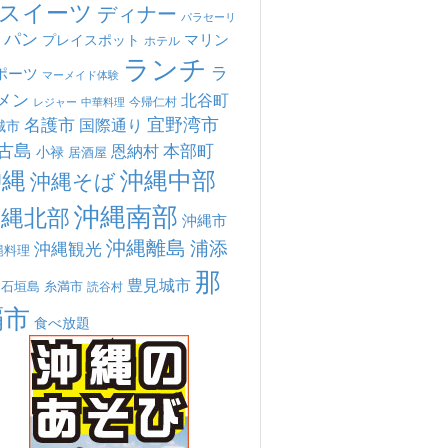
スイーツ
ディナー
パラセーリ
パン
マリン
プレイスポット
ホテル
ランチ
ラ
ポーツ
マーメイド体験
メン
北谷町
今帰仁村
中華料理
レジャー
宜野湾市
名護市
国際通り
城市
古島
本部町
恩納村
小禄
居酒屋
沖縄
沖縄中部
沖縄そば
沖縄南部
沖縄北部
沖縄市
沖縄離島
浦添
沖縄観光
縄料理
那
豊見城市
糸満市
石垣島
読谷村
覇市
食べ放題