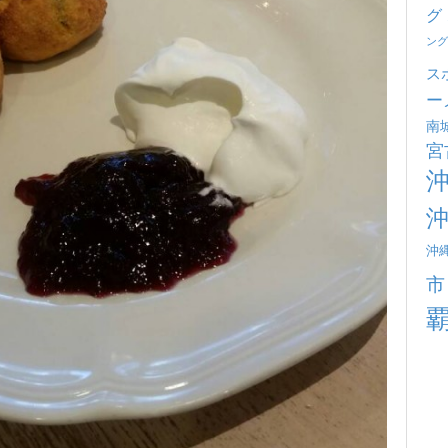
グ
ング
ス
ー
南
宮
沖
市