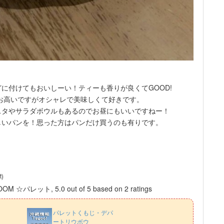
。
に付けてもおいしーい！ティーも香りが良くてGOOD!
とお高いですがオシャレで美味しくて好きです。
スタやサラダボウルもあるのでお昼にもいいですねー！
しいパンを！思った方はパンだけ買うのも有りです。
t)
EAROOM ☆パレット
,
5.0
out of
5
based on
2
ratings
パレットくもじ・デパ
ートリウボウ