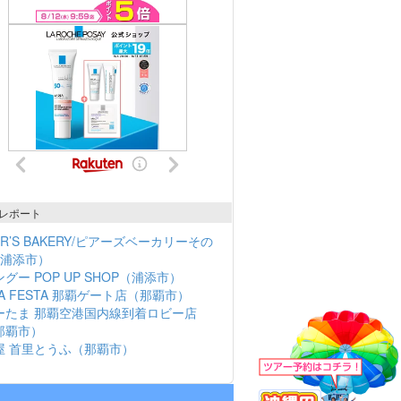
レポート
ER’S BAKERY/ピアーズベーカリーその
（浦添市）
グー POP UP SHOP（浦添市）
NA FESTA 那覇ゲート店（那覇市）
ーたま 那覇空港国内線到着ロビー店
那覇市）
屋 首里とうふ（那覇市）