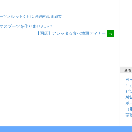
ボウ1F】
ーツ
,
パレットくもじ
,
沖縄南部
,
那覇市
マスブーツを作りませんか？
【閉店】アレッタ☆食べ放題ディナー
→
新着
PI
4
ピン
A
ポ
（
茶