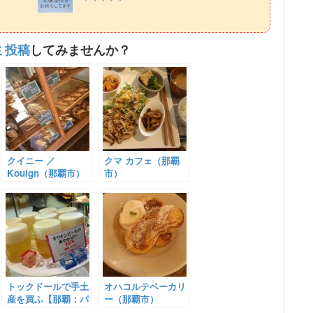
ミ投稿
してみませんか？
クイニー ／
クマ カフェ（那覇
Kouign（那覇市）
市）
トックドールで手土
オハコルテベーカリ
産を買ふ【那覇：パ
ー（那覇市）
レットくもじ：リウ