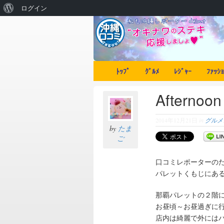
ログイン
ﾄｯﾌﾟ
ｸﾞﾙﾒ
ﾚｼﾞｬｰ
ﾌｧｯｼｮ
Afterno
2014年12月21日
in
グルメ
by
たま
ご
口コミレポーターの
パレットくもじにあるAf
那覇パレットの２階
お昼頃～お昼過ぎに
店内は綺麗で外には