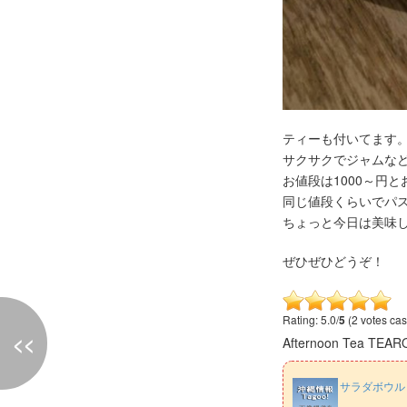
ティーも付いてます
サクサクでジャムなど
お値段は1000～円
同じ値段くらいでパ
ちょっと今日は美味
ぜひぜひどうぞ！
Rating: 5.0/
5
(2 votes cas
<<
Afternoon Tea T
サラダボウル