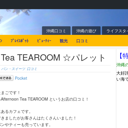
沖縄口コミ
沖縄の遊び
ライフスタ
ﾝ
ﾌﾟﾚｲｽﾎﾟｯﾄ
ﾋﾞｭｰﾃｨｰ
観光
口コミ
on Tea TEAROOM ☆パレット
,
パン・スイーツ
,
口コミ
Pocket
たまごです！
ternoon Tea TEAROOM というお店の口コミ！
にあるカフェです。
行きましたがお客さんはたくさんいました！
パンやティーも売っています。