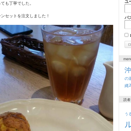
ユ
っても丁寧でした。
ーンセットを注文しました！
パ
men
の
縄
読者
う