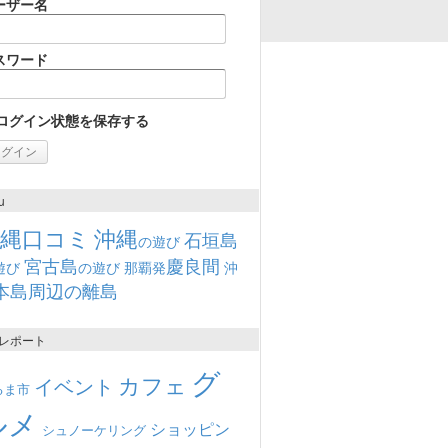
ーザー名
スワード
ログイン状態を保存する
u
沖縄口コミ
沖縄
石垣島
の遊び
宮古島
慶良間
遊び
の遊び
那覇発
沖
本島周辺の離島
レポート
グ
カフェ
イベント
るま市
ルメ
ショッピン
シュノーケリング