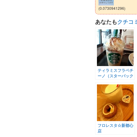
(0.0730941296)
あなたも
クチコ
ティラミスフラペチ
ーノ（スターバック
ス那覇メインプレイ
ス店）
フロレスタ☆新都心
店