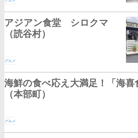
グルメ
アジアン食堂 シロクマ
（読谷村）
グルメ
海鮮の食べ応え大満足！「海喜
（本部町）
グルメ