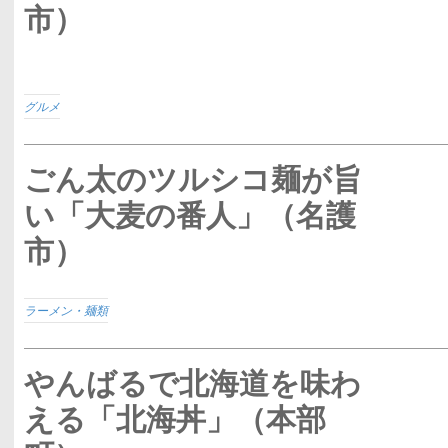
市）
グルメ
ごん太のツルシコ麺が旨
い「大麦の番人」（名護
市）
ラーメン・麺類
やんばるで北海道を味わ
える「北海丼」（本部