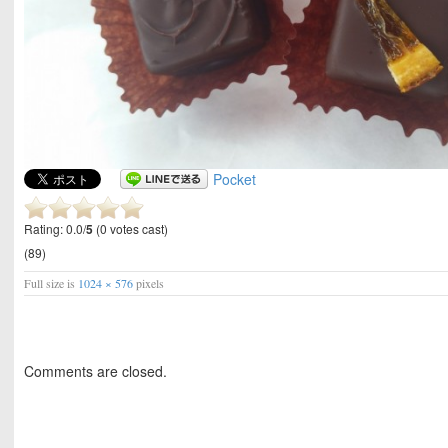
Pocket
Rating: 0.0/
5
(0 votes cast)
(89)
Full size is
1024 × 576
pixels
Comments are closed.