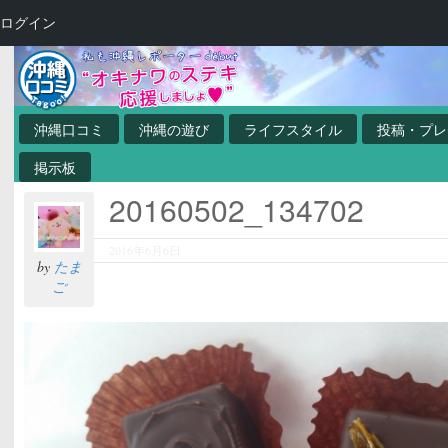
ログイン
沖縄口コミ
沖縄の遊び
ライフスタイル
投稿・プレ
掲示板
20160502_134702
2016年6月6日
by
たま
ご