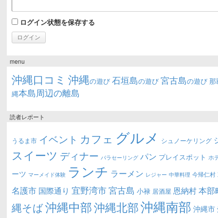
ログイン状態を保存する
menu
沖縄口コミ
沖縄
石垣島
宮古島
の遊び
の遊び
の遊び
那
本島周辺の離島
縄
読者レポート
グルメ
カフェ
イベント
うるま市
シュノーケリング
スイーツ
ディナー
パン
プレイスポット
ホ
パラセーリング
ランチ
ラーメン
ーツ
今帰仁村
マーメイド体験
中華料理
レジャー
宜野湾市
宮古島
名護市
本部
恩納村
国際通り
小禄
居酒屋
沖縄南部
沖縄中部
沖縄北部
縄そば
沖縄市