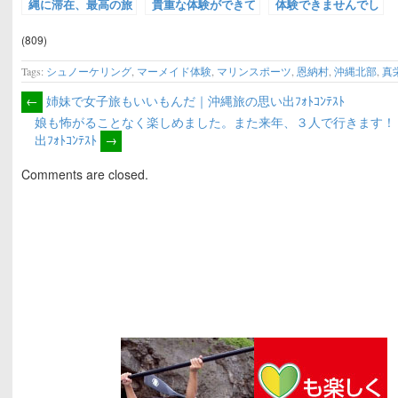
縄に滞在、最高の旅
貴重な体験ができて
体験できませんでし
でした。｜沖縄旅の
とても良かった。｜
たが、とても綺麗な
思い出ﾌｫﾄｺﾝﾃｽﾄ
沖縄旅の思い出ﾌｫﾄｺ
場所で魚も沢山いて
(809)
ﾝﾃｽﾄ
満足でした！｜沖縄
旅の思い出ﾌｫﾄｺﾝﾃｽ
Tags:
シュノーケリング
,
マーメイド体験
,
マリンスポーツ
,
恩納村
,
沖縄北部
,
真
ﾄ
←
姉妹で女子旅もいいもんだ｜沖縄旅の思い出ﾌｫﾄｺﾝﾃｽﾄ
娘も怖がることなく楽しめました。また来年、３人で行きます！
出ﾌｫﾄｺﾝﾃｽﾄ
→
Comments are closed.