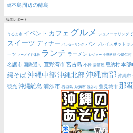
本島周辺の離島
縄
読者レポート
グルメ
カフェ
イベント
うるま市
シュノーケリング
スイーツ
ディナー
パン
プレイスポット
ホ
パラセーリング
ランチ
ラーメン
ーツ
今帰仁村
マーメイド体験
中華料理
レジャー
宜野湾市
宮古島
名護市
本部
恩納村
国際通り
小禄
居酒屋
沖縄南部
沖縄中部
沖縄北部
縄そば
沖縄市
那
沖縄離島
浦添市
観光
豊見城市
糸満市
石垣島
読谷村