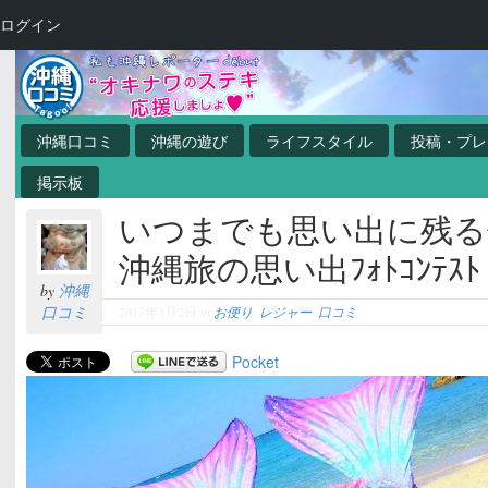
ログイン
沖縄口コミ
沖縄の遊び
ライフスタイル
投稿・プレ
掲示板
いつまでも思い出に残る
沖縄旅の思い出ﾌｫﾄｺﾝﾃｽﾄ
by
沖縄
口コミ
2017年3月2日
in
お便り
,
レジャー
,
口コミ
Pocket