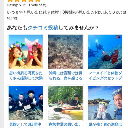
Rating: 5.0/
5
(1 vote cast)
いつまでも思い出に残る体験｜沖縄旅の思い出ﾌｫﾄｺﾝﾃｽﾄ
,
5.0
out of
rating
あなたも
クチコミ投稿
してみませんか？
思い出残る写真をた
沖縄には言葉では得
マーメイドと体験ダ
くさん撮影して大満
られぬ、命を感じる
イビングのセットプ
足！｜沖縄旅の思い
空間があります。｜
ランを申し込みまし
出ﾌｫﾄｺﾝﾃｽﾄ
沖縄旅の思い出ﾌｫﾄｺ
た。｜沖縄旅の思い
ﾝﾃｽﾄ
出ﾌｫﾄｺﾝﾃｽﾄ
男旅として3日間沖
家族共通の思い出、
風が強く青の洞窟は