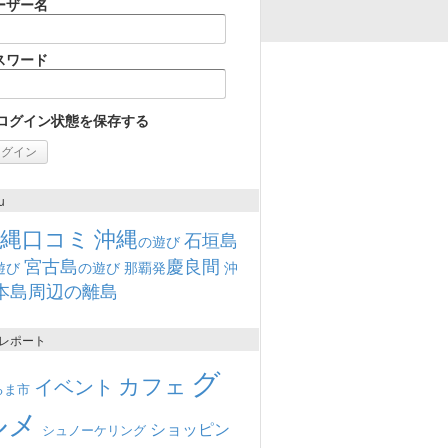
ーザー名
スワード
ログイン状態を保存する
u
沖縄口コミ
沖縄
石垣島
の遊び
宮古島
慶良間
遊び
の遊び
那覇発
沖
本島周辺の離島
レポート
グ
カフェ
イベント
るま市
ルメ
ショッピン
シュノーケリング