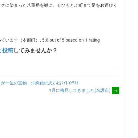
ンクに染まった八重岳を観に、ぜひもとぶ町まで足をお運びく
)
めています（本部町）
,
5.0
out of
5
based on
1
rating
ミ投稿
してみませんか？
一生の宝物｜沖縄旅の思い出ﾌｫﾄｺﾝﾃｽﾄ
1月に梅見してきました(名護市)
→