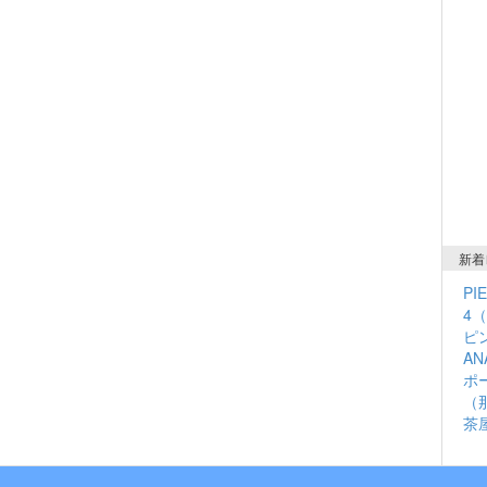
新着
PI
4
ピン
A
ポ
（
茶