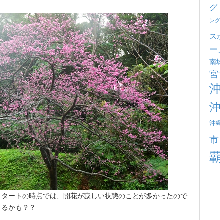
グ
ング
ス
ー
南
宮
沖
市
スタートの時点では、開花が寂しい状態のことが多かったので
きるかも？？