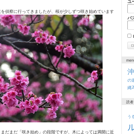
ユ
況を偵察に行ってきましたが、桜が少しずつ咲き始めています
パ
men
の
縄
読者
う
、まだまだ「咲き始め」の段階ですが、木によっては満開に近