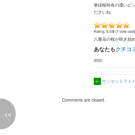
寒緋桜特有の濃いピ
ださいね
Rating: 5.0/
5
(1 vote cast
八重岳の桜が咲き始
あなたも
クチコ
(602)
←
サンセットフォトが
Comments are closed.
<<