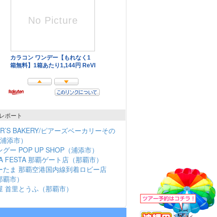
レポート
ER’S BAKERY/ピアーズベーカリーその
（浦添市）
グー POP UP SHOP（浦添市）
NA FESTA 那覇ゲート店（那覇市）
ーたま 那覇空港国内線到着ロビー店
那覇市）
屋 首里とうふ（那覇市）