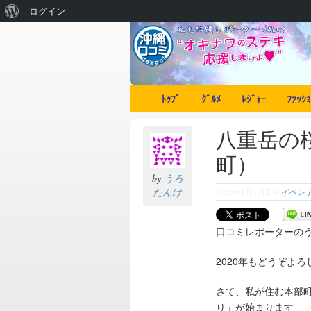
ログイン
ﾄｯﾌﾟ
ｸﾞﾙﾒ
ﾚｼﾞｬｰ
ﾌｧｯｼｮ
八重岳の
町）
by
うろ
たんけ
2020年1月11日
in
イベン
口コミレポーターの
2020年もどうぞよ
さて、私が住む本部町
り」が始まります