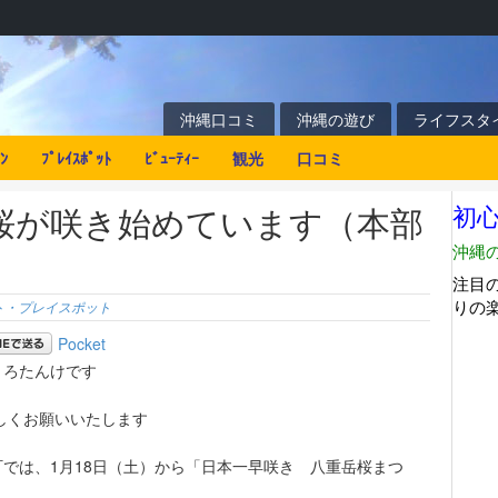
沖縄口コミ
沖縄の遊び
ライフスタ
ﾝ
ﾌﾟﾚｲｽﾎﾟｯﾄ
ﾋﾞｭｰﾃｨｰ
観光
口コミ
桜が咲き始めています（本部
ト・プレイスポット
Pocket
うろたんけです
ろしくお願いいたします
では、1月18日（土）から「日本一早咲き 八重岳桜まつ