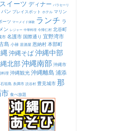
スイーツ
ディナー
パラセーリ
パン
マリン
プレイスポット
ホテル
ランチ
ラ
ポーツ
マーメイド体験
メン
北谷町
今帰仁村
中華料理
レジャー
宜野湾市
名護市
国際通り
城市
古島
本部町
恩納村
小禄
居酒屋
沖縄
沖縄中部
沖縄そば
沖縄南部
沖縄北部
沖縄市
沖縄離島
浦添
沖縄観光
縄料理
那
豊見城市
糸満市
石垣島
読谷村
覇市
食べ放題