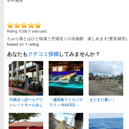
年中無休
Rating: 5.0/
5
(1 vote cast)
ちゅら海とはひと味違う空港近くの水族館 楽しめます(豊見城市)
based on
1
rating
あなたも
クチコミ投稿
してみませんか？
汽車ぽっぽー☆アウ
「瀬長島ウミカジテ
まだまだ暑い！
トレットモールあし
ラス × NAKED 」
びなー
プロジェクションマ
ッピングショー(豊
見城市)