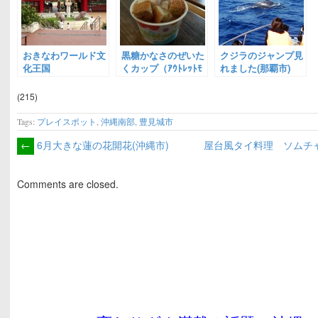
おきなわワールド文
黒糖かなさのぜいた
クジラのジャンプ見
化王国
くカップ（ｱｳﾄﾚｯﾄﾓ
れました(那覇市)
ｰﾙあしびなー）
(215)
Tags:
プレイスポット
,
沖縄南部
,
豊見城市
←
6月大きな蓮の花開花(沖縄市)
屋台風タイ料理 ソムチャ
Comments are closed.