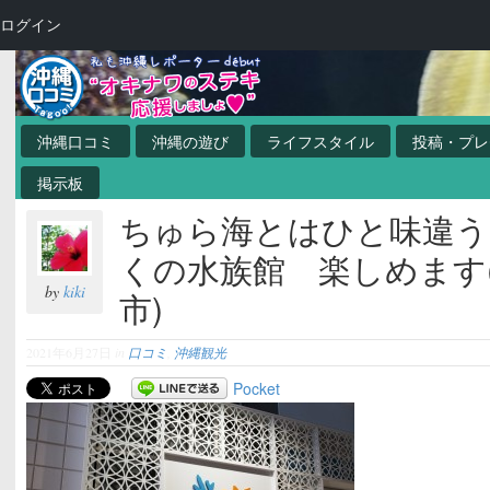
ログイン
沖縄口コミ
沖縄の遊び
ライフスタイル
投稿・プレ
掲示板
ちゅら海とはひと味違う
くの水族館 楽しめます
by
kiki
市)
2021年6月27日
in
口コミ
,
沖縄観光
Pocket