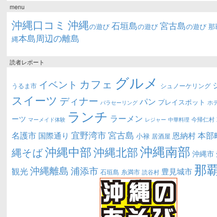
menu
沖縄口コミ
沖縄
石垣島
宮古島
の遊び
の遊び
の遊び
那
本島周辺の離島
縄
読者レポート
グルメ
カフェ
イベント
うるま市
シュノーケリング
スイーツ
ディナー
パン
プレイスポット
ホ
パラセーリング
ランチ
ラーメン
ーツ
今帰仁村
マーメイド体験
中華料理
レジャー
宜野湾市
宮古島
名護市
本部
恩納村
国際通り
小禄
居酒屋
沖縄南部
沖縄中部
沖縄北部
縄そば
沖縄市
那
沖縄離島
浦添市
観光
豊見城市
糸満市
石垣島
読谷村