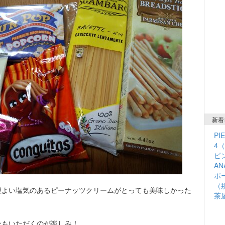
新着
PI
4
ピン
A
ポ
（
程よい塩気のあるピーナッツクリームがとっても美味しかった
茶
ンもいただくのが楽しみ！