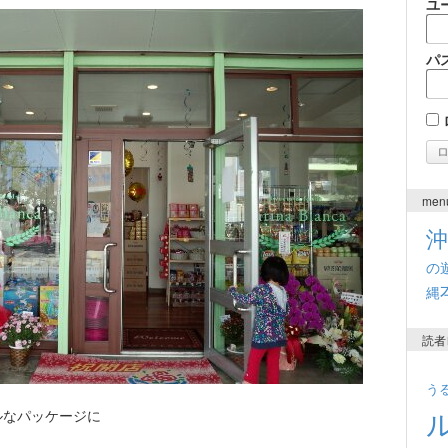
ユ
パ
men
の
縄
読者
う
ルなパッケージに