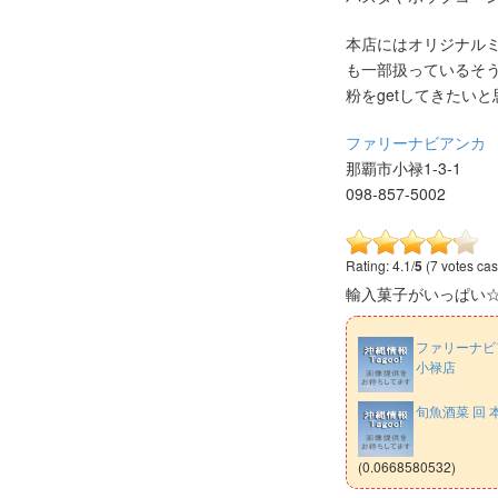
本店にはオリジナル
も一部扱っているそ
粉をgetしてきたい
ファリーナビアンカ
那覇市小禄1-3-1
098-857-5002
Rating: 4.1/
5
(7 votes cas
輸入菓子がいっぱい
ファリーナビ
小禄店
旬魚酒菜 回 
(0.0668580532)