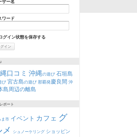
ーザー名
スワード
ログイン状態を保存する
u
沖縄口コミ
沖縄
石垣島
の遊び
宮古島
慶良間
遊び
の遊び
那覇発
沖
本島周辺の離島
レポート
グ
カフェ
イベント
るま市
ルメ
ショッピン
シュノーケリング