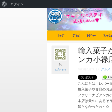
ログイン
ﾄｯﾌﾟ
ｸﾞﾙﾒ
ﾚｼﾞｬｰ
ﾌｧｯｼｮ
輸入菓子
ンカ小禄
by
exlovers
2013年3月21日
in
グルメ
,
こんにちは、レポーターの
輸入菓子や食品のお
ファリーナビアンカ
本店は天久にあるそ
知らなかったわ～☆