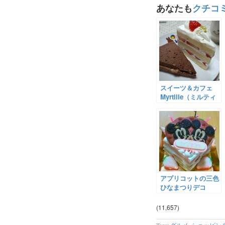
あなたも
クチコ
スイーツ＆カフェ
Myrtille（ミルティ
ー）
アプリコットの三色
ひなまつりデコ
(11,657)