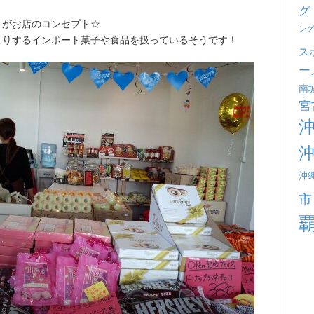
グ
』がお店のコンセプト☆
ング
こりするインポート菓子や食品を扱っているそうです！
ス
ー
南
宮
沖
市