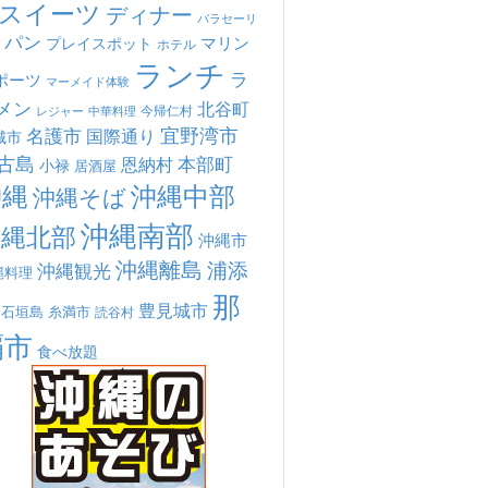
スイーツ
ディナー
パラセーリ
パン
マリン
プレイスポット
ホテル
ランチ
ラ
ポーツ
マーメイド体験
メン
北谷町
今帰仁村
中華料理
レジャー
宜野湾市
名護市
国際通り
城市
古島
本部町
恩納村
小禄
居酒屋
沖縄
沖縄中部
沖縄そば
沖縄南部
沖縄北部
沖縄市
沖縄離島
浦添
沖縄観光
縄料理
那
豊見城市
糸満市
石垣島
読谷村
覇市
食べ放題