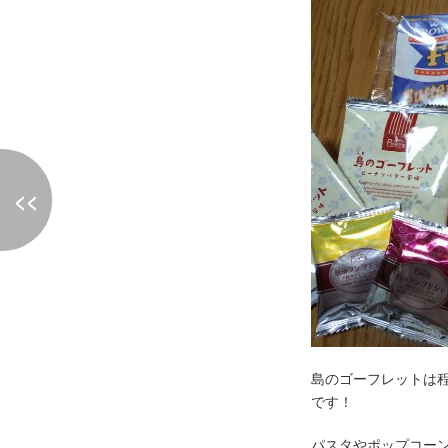
<<
島のゴーフレットは
です！
パスタやポップコー