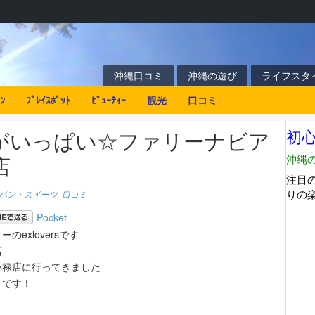
沖縄口コミ
沖縄の遊び
ライフスタ
ﾝ
ﾌﾟﾚｲｽﾎﾟｯﾄ
ﾋﾞｭｰﾃｨｰ
観光
口コミ
がいっぱい☆ファリーナビア
店
パン・スイーツ
,
口コミ
Pocket
exloversです
店
小禄店に行ってきました
うです！