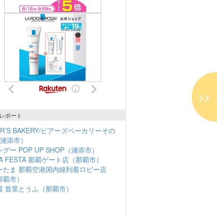
>>
レポート
ER’S BAKERY/ピアーズベーカリーその
（浦添市）
グー POP UP SHOP（浦添市）
NA FESTA 那覇ゲート店（那覇市）
ーたま 那覇空港国内線到着ロビー店
那覇市）
屋 首里とうふ（那覇市）