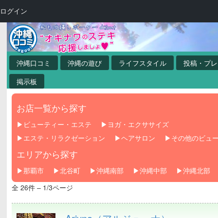
ログイン
沖縄口コミ
沖縄の遊び
ライフスタイル
投稿・プレ
掲示板
お店一覧から探す
ビューティー・エステ
ヨガ・エクササイズ
エステ・リラクゼーション
ヘアサロン
その他のビュ
エリアから探す
那覇市
北谷町
沖縄南部
沖縄中部
沖縄北部
全 26件 – 1/3ページ