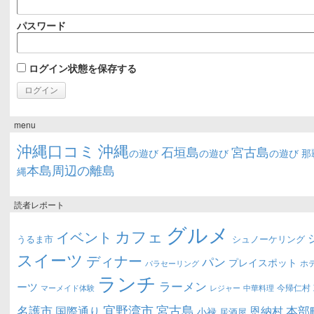
パスワード
ログイン状態を保存する
menu
沖縄口コミ
沖縄
石垣島
宮古島
の遊び
の遊び
の遊び
那
本島周辺の離島
縄
読者レポート
グルメ
カフェ
イベント
うるま市
シュノーケリング
スイーツ
ディナー
パン
プレイスポット
ホ
パラセーリング
ランチ
ラーメン
ーツ
今帰仁村
マーメイド体験
中華料理
レジャー
宜野湾市
宮古島
名護市
本部
恩納村
国際通り
小禄
居酒屋