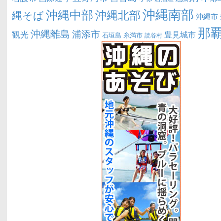
沖縄南部
沖縄中部
沖縄北部
縄そば
沖縄市
那
沖縄離島
浦添市
観光
豊見城市
糸満市
石垣島
読谷村