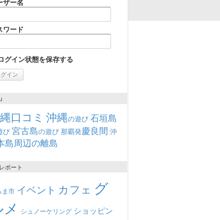
ーザー名
スワード
ログイン状態を保存する
u
沖縄口コミ
沖縄
石垣島
の遊び
宮古島
慶良間
遊び
の遊び
那覇発
沖
本島周辺の離島
レポート
グ
カフェ
イベント
るま市
ルメ
ショッピン
シュノーケリング