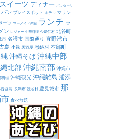
スイーツ
ディナー
パラセーリ
パン
マリン
プレイスポット
ホテル
ランチ
ラ
ポーツ
マーメイド体験
メン
北谷町
今帰仁村
中華料理
レジャー
宜野湾市
名護市
国際通り
城市
古島
本部町
恩納村
小禄
居酒屋
沖縄
沖縄中部
沖縄そば
沖縄南部
沖縄北部
沖縄市
沖縄離島
浦添
沖縄観光
縄料理
那
豊見城市
糸満市
石垣島
読谷村
覇市
食べ放題