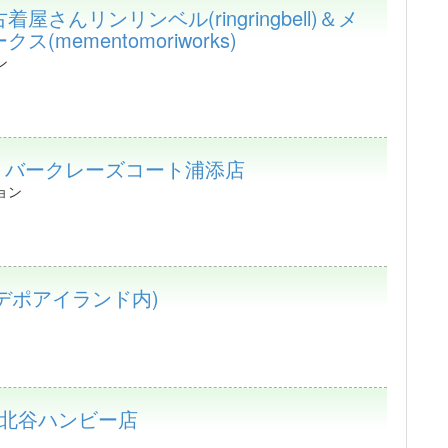
屋さんリンリンベル(ringringbell)＆メ
(mementomoriworks)
ン
j バークレーズコート浦添店
ョン
ase(デポアイランド内)
life 北谷ハンビー店