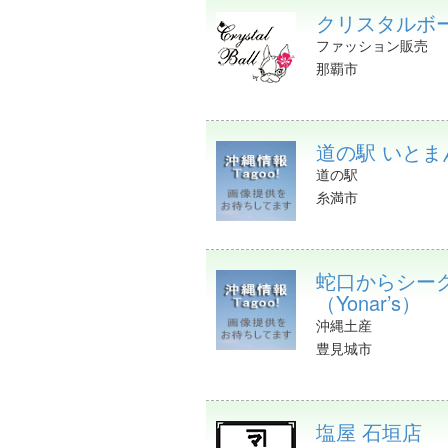
クリスタルボ
ファッション販売
那覇市
道の駅 いとま
道の駅
糸満市
蛇口からシー
（Yonar’s）
沖縄土産
豊見城市
塩屋 石垣店