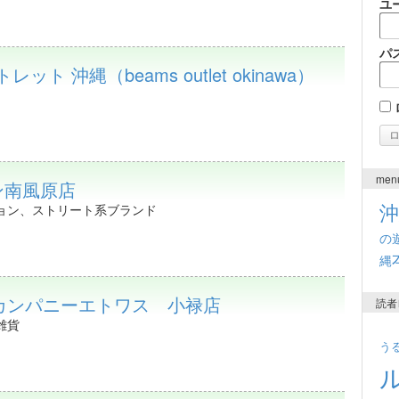
ユ
パ
ット 沖縄（beams outlet okinawa）
men
オン南風原店
ョン、ストリート系ブランド
の
縄
カンパニーエトワス 小禄店
読者
雑貨
う