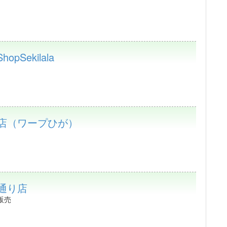
ShopSekilala
谷店（ワープひが）
通り店
販売