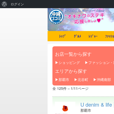
ログイン
ﾄｯﾌﾟ
ｸﾞﾙﾒ
ﾚｼﾞｬｰ
ﾌｧｯｼｮ
お店一覧から探す
ショッピング
ファッション・
エリアから探す
那覇市
北谷町
沖縄南部
全 125件 – 1/11ページ
U denim & l
那覇市