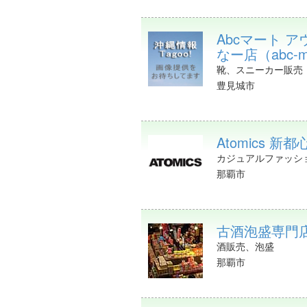
Abcマート 
なー店（abc-m
靴、スニーカー販売
豊見城市
Atomics 新都
カジュアルファッシ
那覇市
古酒泡盛専門店
酒販売、泡盛
那覇市