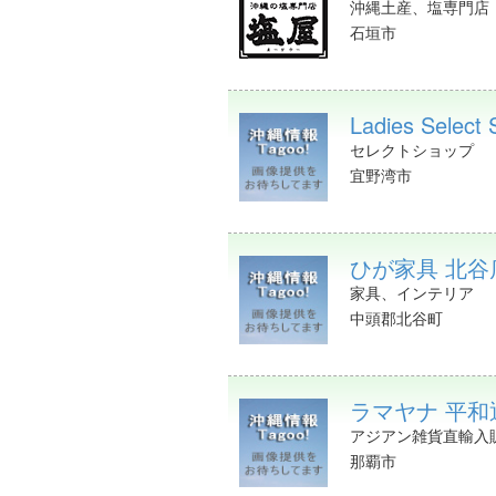
沖縄土産、塩専門店
石垣市
Ladies Select 
セレクトショップ
宜野湾市
ひが家具 北
家具、インテリア
中頭郡北谷町
ラマヤナ 平和
アジアン雑貨直輸入
那覇市