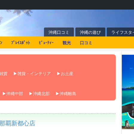
沖縄口コミ
沖縄の遊び
ライフスタ
ﾝ
ﾌﾟﾚｲｽﾎﾟｯﾄ
ﾋﾞｭｰﾃｨｰ
観光
口コミ
雑貨
雑貨・インテリア
お土産
沖縄中部
沖縄北部
沖縄離島
ife 那覇新都心店