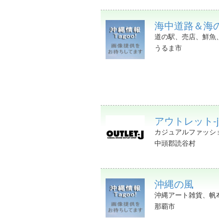
海中道路＆海
道の駅、売店、鮮魚
うるま市
アウトレット-
カジュアルファッシ
中頭郡読谷村
沖縄の風
沖縄アート雑貨、帆
那覇市