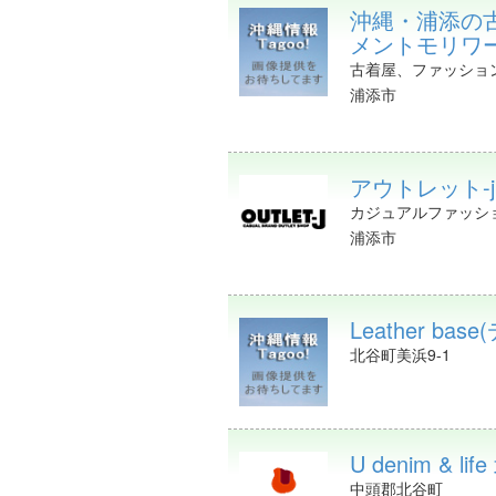
沖縄・浦添の古着
メントモリワークス
古着屋、ファッショ
浦添市
アウトレット-
カジュアルファッシ
浦添市
Leather b
北谷町美浜9-1
U denim & 
中頭郡北谷町