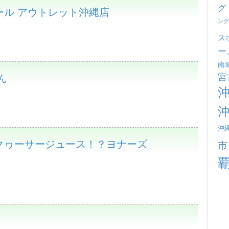
グ
ール アウトレット沖縄店
ング
ス
ー
南
宮
ん
沖
クヮーサージュース！？ヨナーズ
市