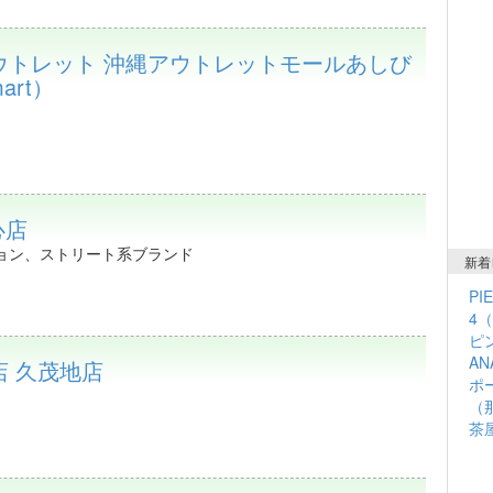
アウトレット 沖縄アウトレットモールあしび
art）
心店
ョン、ストリート系ブランド
新着
PI
4
ピン
A
 久茂地店
ポ
（
茶