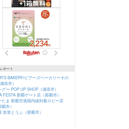
レポート
ER’S BAKERY/ピアーズベーカリーその
（浦添市）
グー POP UP SHOP（浦添市）
NA FESTA 那覇ゲート店（那覇市）
ーたま 那覇空港国内線到着ロビー店
那覇市）
屋 首里とうふ（那覇市）