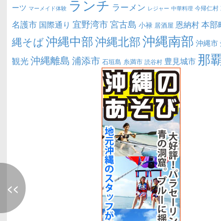
ランチ
ラーメン
ーツ
今帰仁村
マーメイド体験
中華料理
レジャー
宜野湾市
宮古島
名護市
本部
恩納村
国際通り
小禄
居酒屋
沖縄南部
沖縄中部
沖縄北部
縄そば
沖縄市
那
沖縄離島
浦添市
観光
豊見城市
糸満市
石垣島
読谷村
<<