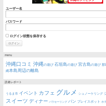
ユーザー名
パスワード
ログイン状態を保存する
menu
沖縄口コミ
沖縄
石垣島
宮古島
の遊び
の遊び
の遊び
那
本島周辺の離島
縄
読者レポート
グルメ
カフェ
イベント
うるま市
シュノーケリング
スイーツ
ディナー
パン
プレイスポット
ホ
パラセーリング