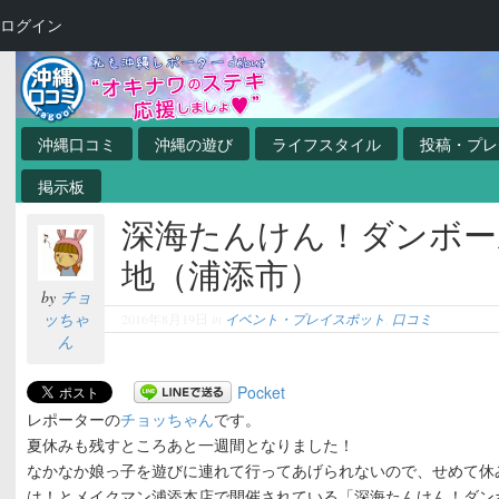
ログイン
沖縄口コミ
沖縄の遊び
ライフスタイル
投稿・プレ
掲示板
深海たんけん！ダンボー
地（浦添市）
by
チョ
ッちゃ
2016年8月19日
in
イベント・プレイスポット
,
口コミ
ん
Pocket
レポーターの
チョッちゃん
です。
夏休みも残すところあと一週間となりました！
なかなか娘っ子を遊びに連れて行ってあげられないので、せめて休
は！とメイクマン浦添本店で開催されている「深海たんけん！ダン