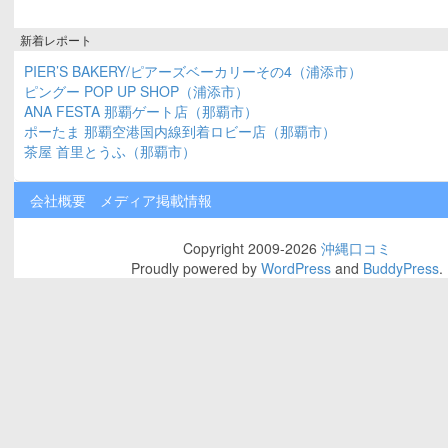
新着レポート
PIER’S BAKERY/ピアーズベーカリーその4（浦添市）
ピングー POP UP SHOP（浦添市）
ANA FESTA 那覇ゲート店（那覇市）
ポーたま 那覇空港国内線到着ロビー店（那覇市）
茶屋 首里とうふ（那覇市）
会社概要
メディア掲載情報
Copyright 2009-2026
沖縄口コミ
Proudly powered by
WordPress
and
BuddyPress
.