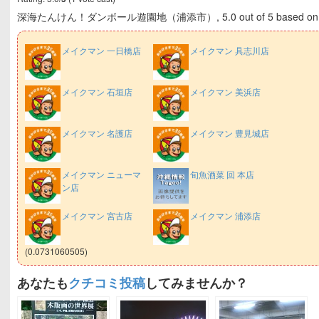
深海たんけん！ダンボール遊園地（浦添市）
,
5.0
out of
5
based o
メイクマン 一日橋店
メイクマン 具志川店
メイクマン 石垣店
メイクマン 美浜店
メイクマン 名護店
メイクマン 豊見城店
メイクマン ニューマ
旬魚酒菜 回 本店
ン店
メイクマン 宮古店
メイクマン 浦添店
(0.0731060505)
あなたも
クチコミ投稿
してみませんか？