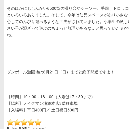
そのほかにもしんかい6500型の滑り台やシーソー、手回しトロッ
といろいろありました。そして、今年は幼児スペースがあり小さな
心してのんびり遊べるような工夫がされていました。小学生の激し
さい子が混ざって遊ぶのちょっと無理があるな…と思っていた の
ね。
ダンボール遊園地は8月21日（日）までと終了間近ですよ！
【時間】10：00～18：00（入場は17：30まで）
【場所】メイクマン浦添本店3階駐車場
【入場料】平日400円／ 土日祝日500円
Rating: 5.0/
5
(1 vote cast)