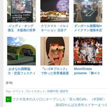
.ジュディ・オング
クリスマス・イルミ
ダンボール遊園地in
倩玉 木版画の世界
ネーション 北谷ア
メイクマン浦添本店
展
メリカンヴィレッ
ジ、デポアイランド
.おきなわ国際協
『レゴ＠ブロック』
MoonRoses
力・交流フェスティ
で作った世界遺産展
presents 「舞ＨＯ
バル2015(浦添市)
（浦添市）
ＬＩＣ ＶＯＬ．
３」 ～南国の夜を
(818)
彩る舞の饗宴～
Tags:
イベント
,
プレイスポット
,
沖縄中部
,
浦添市
←
フクギ並木の入り口にオープンした「美ら海Cafe」（本部町）
.第4回やんばる青年エイサーまつ