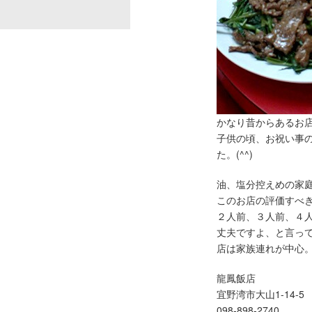
かなり昔からあるお店
子供の頃、お祝い事
た。(^^)
油、塩分控えめの家
このお店の評価すべ
２人前、３人前、４
丈夫ですよ、と言っ
店は家族連れが中心
龍鳳飯店
宜野湾市大山1-14-5
098-898-2740