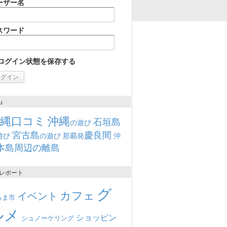
ーザー名
スワード
ログイン状態を保存する
u
沖縄口コミ
沖縄
石垣島
の遊び
宮古島
慶良間
遊び
の遊び
那覇発
沖
本島周辺の離島
レポート
グ
カフェ
イベント
るま市
ルメ
ショッピン
シュノーケリング