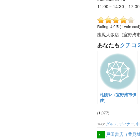
11:00～14:30、17:0
Rating: 4.0/
5
(1 vote cast
龍鳳大飯店（宜野湾市
あなたも
クチコ
札幌や（宜野湾市伊
佐）
(1,077)
Tags:
グルメ
,
ディナー
,
中
←
戸田書店（豊見