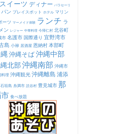
スイーツ
ディナー
パラセーリ
パン
マリン
プレイスポット
ホテル
ランチ
ラ
ポーツ
マーメイド体験
メン
北谷町
今帰仁村
中華料理
レジャー
宜野湾市
名護市
国際通り
城市
古島
本部町
恩納村
小禄
居酒屋
沖縄
沖縄中部
沖縄そば
沖縄南部
沖縄北部
沖縄市
沖縄離島
浦添
沖縄観光
縄料理
那
豊見城市
糸満市
石垣島
読谷村
覇市
食べ放題