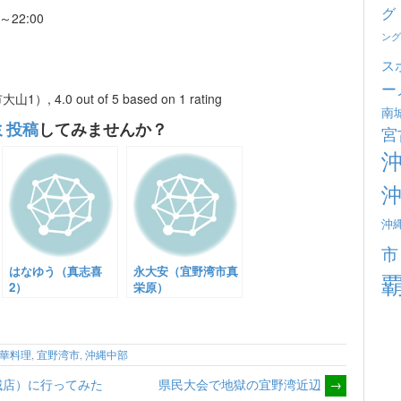
グ
0～22:00
ング
ス
)
ー
大山1）
,
4.0
out of
5
based on
1
rating
南
ミ投稿
してみませんか？
宮
沖
市
はなゆう（真志喜
永大安（宜野湾市真
2）
栄原）
華料理
,
宜野湾市
,
沖縄中部
城店）に行ってみた
県民大会で地獄の宜野湾近辺
→