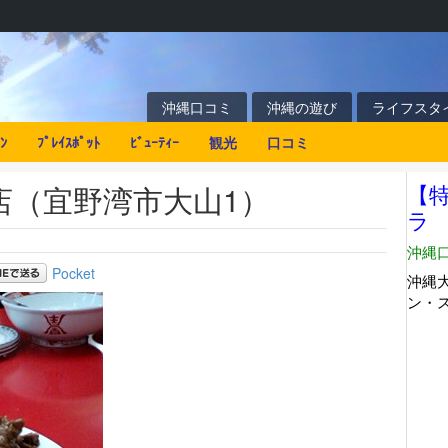
沖縄口コミ
沖縄の遊び
ライフスタ
ﾝ
ﾌﾟﾚｲｽﾎﾟｯﾄ
ﾋﾞｭｰﾃｨｰ
観光
口コミ
店（宜野湾市大山1）
Pocket