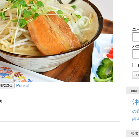
ユ
パ
Pocket
men
t)
の
s
縄
読者