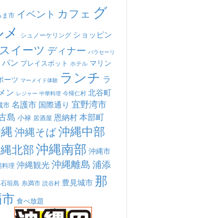
グ
カフェ
イベント
るま市
ルメ
ショッピン
シュノーケリング
スイーツ
ディナー
パラセーリ
パン
マリン
プレイスポット
ホテル
ランチ
ラ
ポーツ
マーメイド体験
メン
北谷町
今帰仁村
中華料理
レジャー
宜野湾市
名護市
国際通り
城市
古島
本部町
恩納村
小禄
居酒屋
沖縄
沖縄中部
沖縄そば
沖縄南部
沖縄北部
沖縄市
沖縄離島
浦添
沖縄観光
縄料理
那
豊見城市
糸満市
石垣島
読谷村
覇市
食べ放題