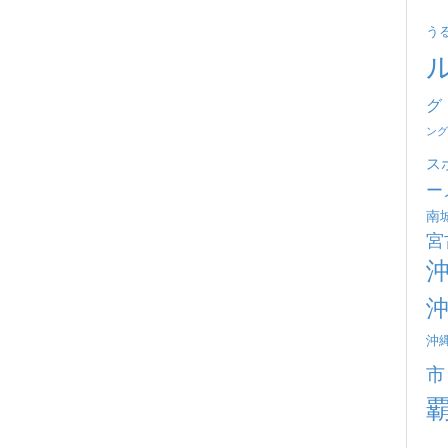
う
グ
ング
ス
ー
南
宮
沖
市