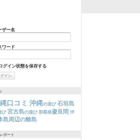
ーザー名
スワード
ログイン状態を保存する
u
沖縄口コミ
沖縄
石垣島
の遊び
宮古島
慶良間
遊び
の遊び
那覇発
沖
本島周辺の離島
レポート