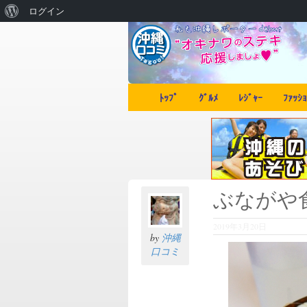
ログイン
ﾄｯﾌﾟ
ｸﾞﾙﾒ
ﾚｼﾞｬｰ
ﾌｧｯｼｮ
ぶながや食堂
2019年3月20日
by
沖縄
口コミ