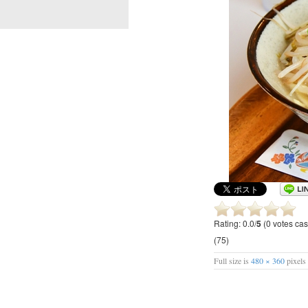
Rating: 0.0/
5
(0 votes cas
(75)
Full size is
480 × 360
pixel