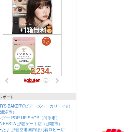
レポート
ER’S BAKERY/ピアーズベーカリーその
（浦添市）
グー POP UP SHOP（浦添市）
NA FESTA 那覇ゲート店（那覇市）
ーたま 那覇空港国内線到着ロビー店