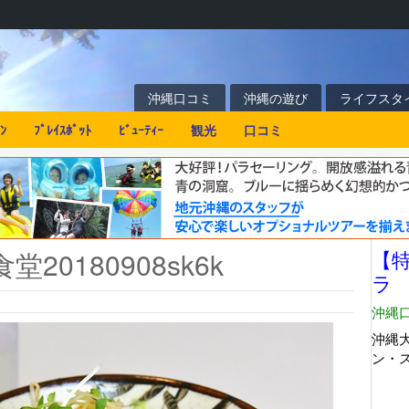
沖縄口コミ
沖縄の遊び
ライフスタ
ﾝ
ﾌﾟﾚｲｽﾎﾟｯﾄ
ﾋﾞｭｰﾃｨｰ
観光
口コミ
20180908sk6k