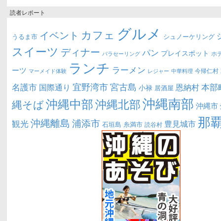
読者レポート
グルメ
カフェ
イベント
うるま市
シュノーケリング
スイーツ
ディナー
パン
プレイスポット
ホ
パラセーリング
ランチ
ラーメン
ーツ
今帰仁村
マーメイド体験
中華料理
レジャー
宜野湾市
宮古島
名護市
本部
恩納村
国際通り
小禄
居酒屋
沖縄南部
沖縄中部
沖縄北部
縄そば
沖縄市
那
沖縄離島
浦添市
観光
豊見城市
糸満市
石垣島
読谷村