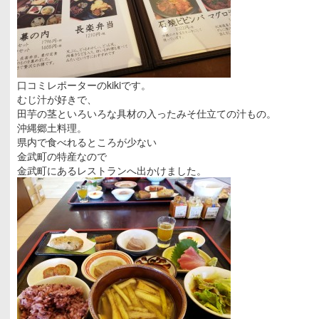
口コミレポーターのkikiです。
むじ汁が好きで、
田芋の茎といろいろな具材の入ったみそ仕立ての汁もの。
沖縄郷土料理。
県内で食べれるところが少ない
金武町の特産なので
金武町にあるレストランへ出かけました。