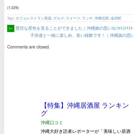
帰仁の駅そ～れ
町）
「入門家」（国頭
村）
(1,029)
Tags:
カフェレストラン長楽
,
グルメ
,
スイーツ
,
ランチ
,
沖縄北部
,
金武町
←
贅沢な景色を見ることができました｜沖縄旅の思い出ﾌｫﾄｺﾝﾃｽﾄ
子供達と一緒に楽しめ、良い経験です！｜沖縄旅の思い出ﾌ
Comments are closed.