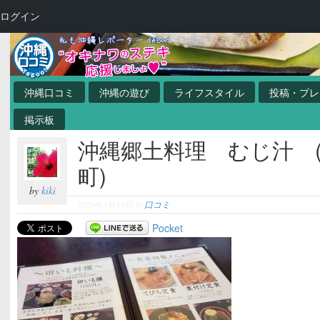
ログイン
沖縄口コミ
沖縄の遊び
ライフスタイル
投稿・プレ
掲示板
沖縄郷土料理 むじ汁 
町)
by
kiki
2020年1月18日
in
口コミ
Pocket