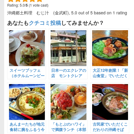
Rating: 5.0/
5
(1 vote cast)
沖縄郷土料理 むじ汁 (金武町)
,
5.0
out of
5
based on
1
rating
あなたも
クチコミ投稿
してみませんか？
スイーツブッフェ
日本一のエクレアの
大正12年創業！「新
（ホテルムーンビー
店 モントクレア
山食堂」でいただく
チ）
（金武町）
てびちそば（名護
市）
あんまーたちが地元
「もとぶのハワイ」
古民家でいただくこ
食材に腕をふるう今
で満腹ランチ（本部
だわりの沖縄そば