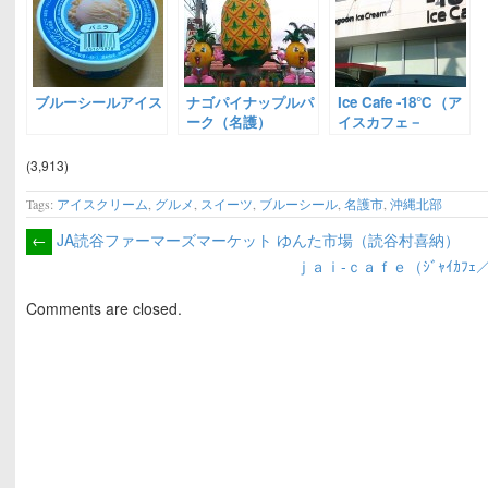
ブルーシールアイス
ナゴパイナップルパ
Ice Cafe -18℃（ア
ーク（名護）
イスカフェ－
18℃）
(3,913)
Tags:
アイスクリーム
,
グルメ
,
スイーツ
,
ブルーシール
,
名護市
,
沖縄北部
←
JA読谷ファーマーズマーケット ゆんた市場（読谷村喜納）
ｊａｉ-ｃａｆｅ（ｼﾞｬｲｶﾌ
Comments are closed.