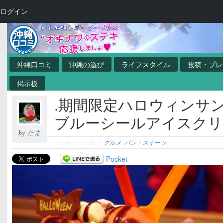
ログイン
沖縄口コミ
沖縄の遊び
ライフスタイル
投稿・プレ
掲示板
.期間限定ハロウィンサ
ブルーシールアイスクリ
by
たま
2012年10月21日
in
グルメ
,
パン・スイーツ
Pocket