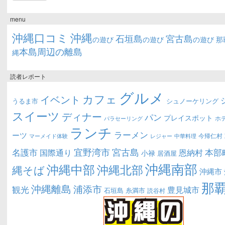
menu
沖縄口コミ
沖縄
石垣島
宮古島
の遊び
の遊び
の遊び
那
本島周辺の離島
縄
読者レポート
グルメ
カフェ
イベント
うるま市
シュノーケリング
スイーツ
ディナー
パン
プレイスポット
ホ
パラセーリング
ランチ
ラーメン
ーツ
今帰仁村
マーメイド体験
中華料理
レジャー
宜野湾市
宮古島
名護市
本部
恩納村
国際通り
小禄
居酒屋
沖縄南部
沖縄中部
沖縄北部
縄そば
沖縄市
那
沖縄離島
浦添市
観光
豊見城市
糸満市
石垣島
読谷村