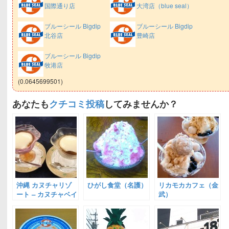
国際通り店
大湾店（blue seal）
ブルーシール Bigdip
ブルーシール Bigdip
北谷店
豊崎店
ブルーシール Bigdip
牧港店
(0.0645699501)
あなたも
クチコミ投稿
してみませんか？
沖縄 カヌチャリゾ
ひがし食堂（名護）
リカモカカフェ（金
ート – カヌチャベイ
武）
ホテル＆ヴィラズ