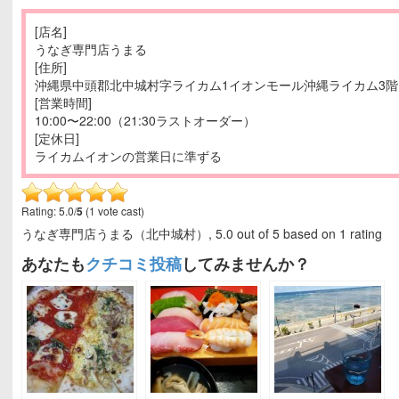
[店名]
うなぎ専門店うまる
[住所]
沖縄県中頭郡北中城村字ライカム1イオンモール沖縄ライカム3
[営業時間]
10:00〜22:00（21:30ラストオーダー）
[定休日]
ライカムイオンの営業日に準ずる
Rating: 5.0/
5
(1 vote cast)
うなぎ専門店うまる（北中城村）
,
5.0
out of
5
based on
1
rating
あなたも
クチコミ投稿
してみませんか？