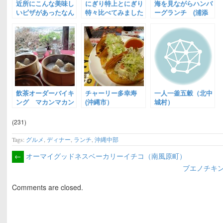
近所にこんな美味し
にぎり特上とにぎり
海を見ながらハンバ
いピザがあったなん
特々比べてみました
ーグランチ (浦添
て！
割烹田舎(宜野湾市)
市)
飲茶オーダーバイキ
チャーリー多幸寿
一人一釜五穀（北中
ング マカンマカン
(沖縄市）
城村）
(うるま市)
(231)
Tags:
グルメ
,
ディナー
,
ランチ
,
沖縄中部
←
オーマイグッドネスベーカリーイチコ（南風原町）
ブエノチキ
Comments are closed.