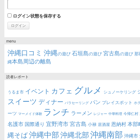
ログイン状態を保存する
menu
沖縄口コミ
沖縄
石垣島
宮古島
の遊び
の遊び
の遊び
那
本島周辺の離島
縄
読者レポート
グルメ
カフェ
イベント
うるま市
シュノーケリング
スイーツ
ディナー
パン
プレイスポット
ホ
パラセーリング
ランチ
ラーメン
ーツ
今帰仁村
マーメイド体験
中華料理
レジャー
宜野湾市
宮古島
名護市
本部
恩納村
国際通り
小禄
居酒屋
沖縄南部
沖縄中部
沖縄北部
縄そば
沖縄市