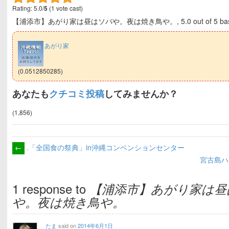
Rating: 5.0/
5
(1 vote cast)
【浦添市】あがり家は昼はソバや。夜は焼き鳥や。
,
5.0
out of
5
ba
あがり家
(0.0512850285)
あなたも
クチコミ投稿
してみませんか？
(1,856)
←
.「全国食の祭典」in沖縄コンベンションセンター
宮古島ハ
1 response to
【浦添市】あがり家は昼
や。夜は焼き鳥や。
たま
said on
2014年6月1日