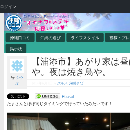
ログイン
沖縄口コミ
沖縄の遊び
ライフスタイル
投稿・プレ
掲示板
【浦添市】あがり家は昼
や。夜は焼き鳥や。
by
シゲ
オ
2014年6月1日
in
グルメ
,
沖縄そば
Pocket
たまさんとほぼ同じタイミングで行っていたみたいです！