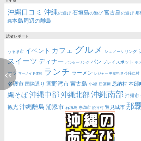
沖縄口コミ
沖縄
石垣島
宮古島
の遊び
の遊び
の遊び
那
本島周辺の離島
縄
読者レポート
グルメ
カフェ
イベント
うるま市
シュノーケリング
スイーツ
ディナー
パン
プレイスポット
ホ
パラセーリング
ランチ
ラーメン
ーツ
<<
今帰仁村
マーメイド体験
中華料理
レジャー
宜野湾市
宮古島
名護市
本部
恩納村
国際通り
小禄
居酒屋
沖縄南部
沖縄中部
沖縄北部
縄そば
沖縄市
那
沖縄離島
浦添市
観光
豊見城市
糸満市
石垣島
読谷村