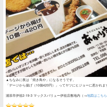
▲ちなみに夜は「焼き鳥や」になるそうです。
「デージから揚げ（10個420円）」ってヤツにヒジョーに惹かれま
浦添市伊祖2-19-3 マックスバリュー伊祖店敷地内（→
地図はこち