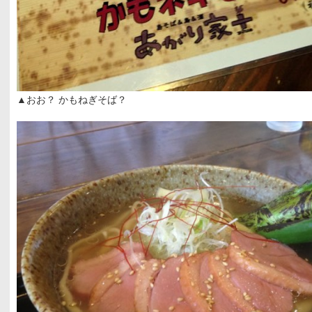
▲おお？ かもねぎそば？