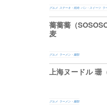
グルメ
,
ステーキ・焼肉
,
パン・スイーツ
,
ラ
蕎蕎蕎（SOSO
麦
グルメ
,
ラーメン・麺類
上海ヌードル 珊
グルメ
,
ラーメン・麺類