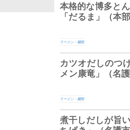
本格的な博多と
「だるま」（本
ラーメン・麺類
カツオだしのつ
メン康竜」（名護
ラーメン・麺類
煮干しだしが旨
ちげき」（名護