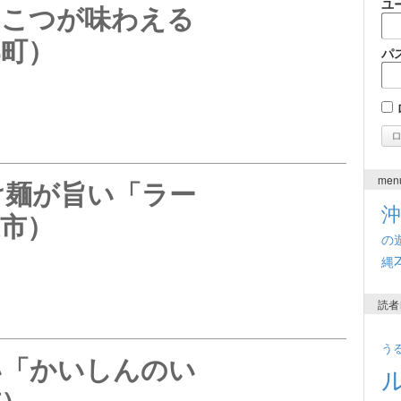
ユ
んこつが味わえる
部町）
パ
men
け麺が旨い「ラー
市）
の
縄
読者
う
い「かいしんのい
市）