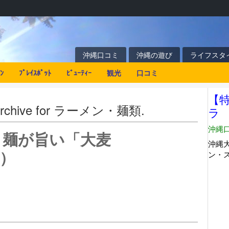
沖縄口コミ
沖縄の遊び
ライフスタ
ﾝ
ﾌﾟﾚｲｽﾎﾟｯﾄ
ﾋﾞｭｰﾃｨｰ
観光
口コミ
he archive for ラーメン・麺類.
コ麺が旨い「大麦
）