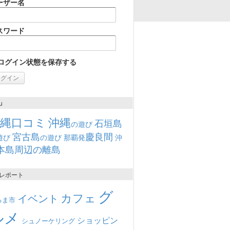
ーザー名
スワード
ログイン状態を保存する
u
沖縄口コミ
沖縄
石垣島
の遊び
宮古島
慶良間
遊び
の遊び
那覇発
沖
本島周辺の離島
レポート
グ
カフェ
イベント
るま市
ルメ
ショッピン
シュノーケリング