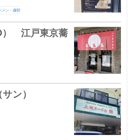
ーメン・麺類
SO） 江戸東京蕎
（サン）