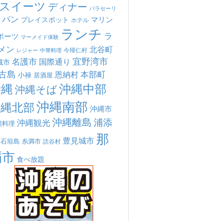
スイーツ
ディナー
パラセーリ
パン
マリン
プレイスポット
ホテル
ランチ
ラ
ポーツ
マーメイド体験
メン
北谷町
今帰仁村
中華料理
レジャー
宜野湾市
名護市
国際通り
城市
古島
本部町
恩納村
小禄
居酒屋
沖縄
沖縄中部
沖縄そば
沖縄南部
沖縄北部
沖縄市
沖縄離島
浦添
沖縄観光
縄料理
那
豊見城市
糸満市
石垣島
読谷村
覇市
食べ放題