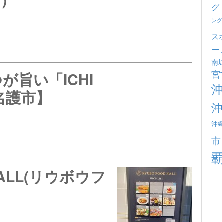
グ
ング
ス
ー
南
宮
旨い「ICHI
【名護市】
沖
市
HALL(リウボウフ