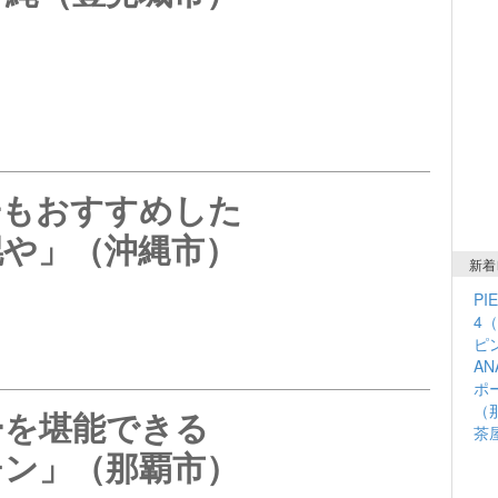
子もおすすめした
幌や」（沖縄市）
新着
PI
4
ピン
A
ポ
（
ーを堪能できる
茶
チン」（那覇市）