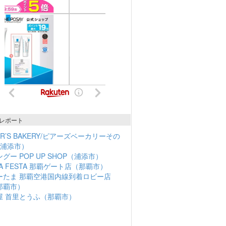
レポート
ER’S BAKERY/ピアーズベーカリーその
（浦添市）
グー POP UP SHOP（浦添市）
NA FESTA 那覇ゲート店（那覇市）
ーたま 那覇空港国内線到着ロビー店
那覇市）
屋 首里とうふ（那覇市）