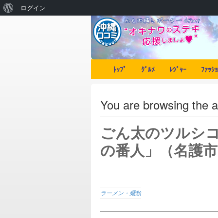
ログイン
ﾄｯﾌﾟ
ｸﾞﾙﾒ
ﾚｼﾞｬｰ
ﾌｧｯｼｮ
You are browsing t
ごん太のツルシ
の番人」（名護市
ラーメン・麺類