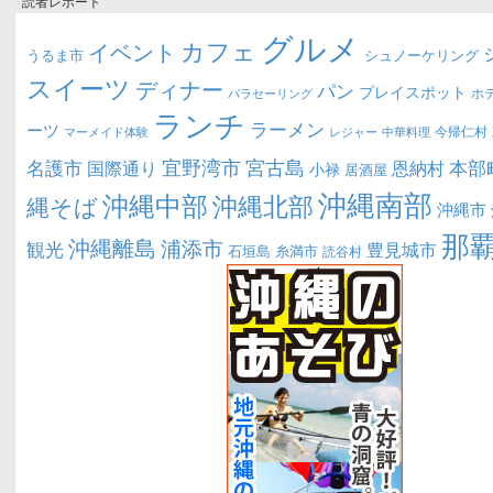
読者レポート
グルメ
カフェ
イベント
うるま市
シュノーケリング
スイーツ
ディナー
パン
プレイスポット
ホ
パラセーリング
ランチ
ラーメン
ーツ
今帰仁村
マーメイド体験
中華料理
レジャー
宜野湾市
宮古島
名護市
本部
恩納村
国際通り
小禄
居酒屋
沖縄南部
沖縄中部
沖縄北部
縄そば
沖縄市
那
沖縄離島
浦添市
観光
豊見城市
糸満市
石垣島
読谷村