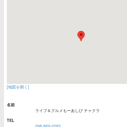
[地図を開く]
名前
ライブ＆グルメもーあしび
チャクラ
TEL
098-869-0283