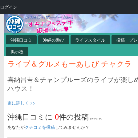
ログイン
沖縄口コミ
沖縄の遊び
ライフスタイル
投稿・プレ
掲示板
ライブ＆グルメもーあしび
チャクラ
喜納昌吉＆チャンプルーズのライブが楽し
ハウス！
更に詳しく >>
沖縄口コミに
0
件の投稿
（チャクラ）
あなたが
クチコミを投稿
してみませんか？