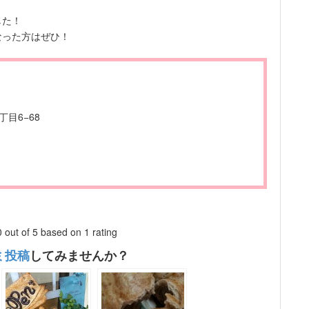
した！
なった方はぜひ！
目6−68
)
0
out of
5
based on
1
rating
ミ投稿
してみませんか？