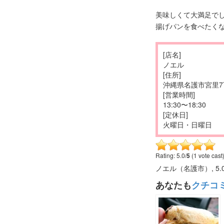
美味しくて大満足で
揚げパンを食べたく
[店名]
ノエル
[住所]
沖縄県名護市宮里7丁
[営業時間]
13:30〜18:30
[定休日]
火曜日・日曜日
Rating: 5.0/
5
(1 vote cast
ノエル（名護市）
,
5.
あなたも
クチコ