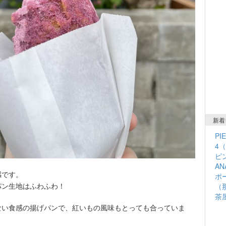
新着
PI
4
ピン
A
感です。
ポ
パン生地はふわふわ！
（
茶
ない食感の揚げパンで、紅いもの風味もとっても合っていま