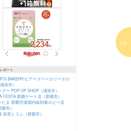
>>
レポート
ER’S BAKERY/ピアーズベーカリーその
（浦添市）
グー POP UP SHOP（浦添市）
NA FESTA 那覇ゲート店（那覇市）
ーたま 那覇空港国内線到着ロビー店
那覇市）
屋 首里とうふ（那覇市）