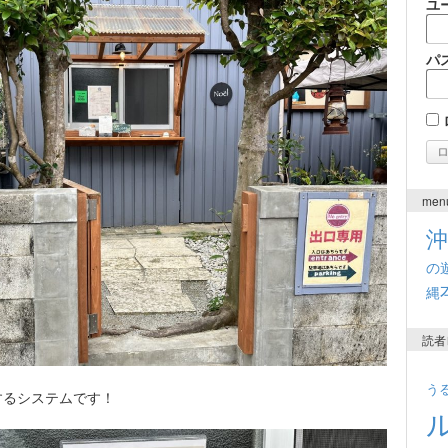
ユ
パ
men
の
縄
読者
う
するシステムです！