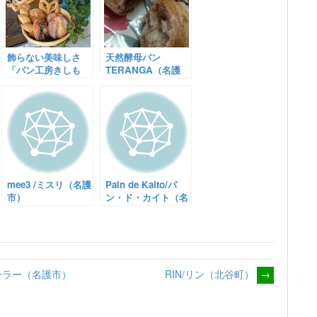
飾らない美味しさ
天然酵母パン
「パン工房きしも
TERANGA（名護
と」（名護市）
市）
mee3 /ミスリ（名護
Pain de Kaito/パ
市）
ン・ド・カイト（名
護市）
ーラー（名護市）
RIN/リン（北谷町）
→