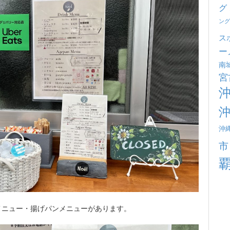
グ
ング
ス
ー
南
宮
沖
市
メニュー・揚げパンメニューがあります。