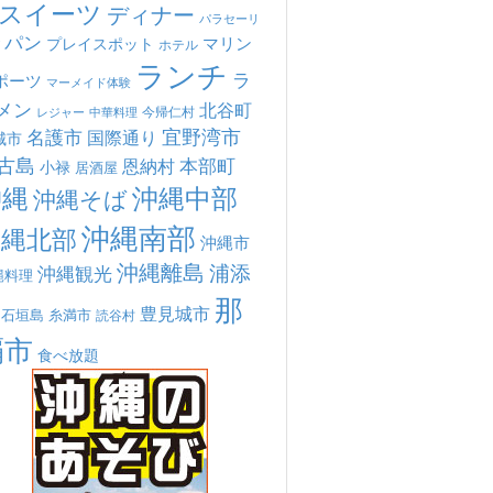
スイーツ
ディナー
パラセーリ
パン
マリン
プレイスポット
ホテル
ランチ
ラ
ポーツ
マーメイド体験
メン
北谷町
今帰仁村
中華料理
レジャー
宜野湾市
名護市
国際通り
城市
古島
本部町
恩納村
小禄
居酒屋
沖縄
沖縄中部
沖縄そば
沖縄南部
沖縄北部
沖縄市
沖縄離島
浦添
沖縄観光
縄料理
那
豊見城市
糸満市
石垣島
読谷村
覇市
食べ放題