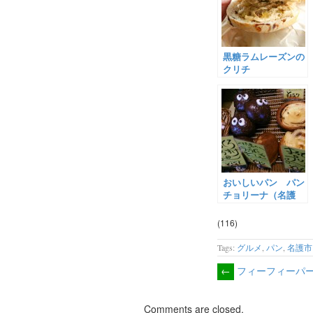
黒糖ラムレーズンの
クリチ
TERANGA（名護
市）
おいしいパン パン
チョリーナ（名護
市）
(116)
Tags:
グルメ
,
パン
,
名護市
←
フィーフィーパ
Comments are closed.