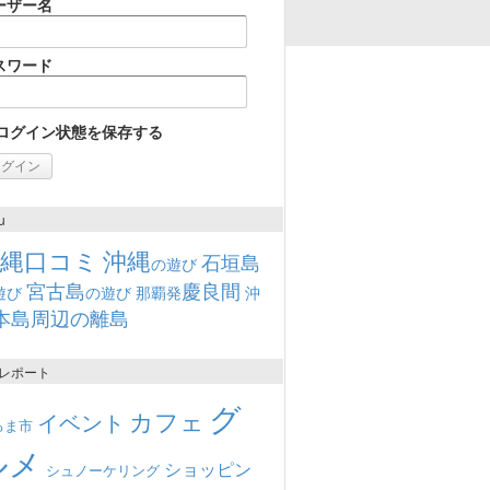
ーザー名
スワード
ログイン状態を保存する
u
沖縄口コミ
沖縄
石垣島
の遊び
宮古島
慶良間
遊び
の遊び
那覇発
沖
本島周辺の離島
レポート
グ
カフェ
イベント
るま市
ルメ
ショッピン
シュノーケリング