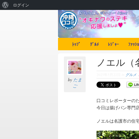
ログイン
ﾄｯﾌﾟ
ｸﾞﾙﾒ
ﾚｼﾞｬｰ
ﾌｧｯｼｮ
ノエル（
2025年5月22日
in
グルメ
,
by
たま
ご
口コミレポーターの
今日は揚げパン専門
ノエルは名護市の住