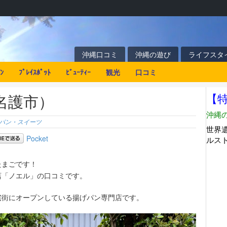
沖縄口コミ
沖縄の遊び
ライフスタ
ﾝ
ﾌﾟﾚｲｽﾎﾟｯﾄ
ﾋﾞｭｰﾃｨｰ
観光
口コミ
名護市）
パン・スイーツ
Pocket
たまごです！
店「ノエル」の口コミです。
宅街にオープンしている揚げパン専門店です。