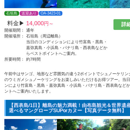
石垣島
送迎あり
OA-3423-01
料金▶
14,000
円～
詳細
開催期間：
通年
開催場所：
石垣島（周辺離島）
当日のコンディションにより竹富島・黒島・
嘉弥真島・小浜島・パナリ島・西表島などか
らベストポイントへご案内。
所要時間：
約7時間
午前中はサンゴ、地形など雰囲気の違う2ポイントでシュノーケリン
のウミガメシュノーケリングをお楽しみいただけるお得ツアー。当
ンにより竹富島・黒島・嘉弥真島・小浜島・パナリ島・西表島など
ントへご案内いたします。
【西表島/1日】離島の魅力満載！由布島観光＆世界遺
選べるマングローブSUPorカヌー【写真データ無料】