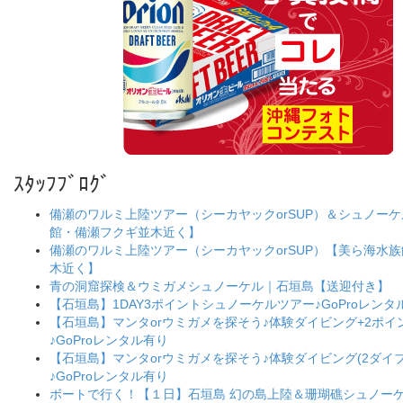
ｽﾀｯﾌﾌﾞﾛｸﾞ
備瀬のワルミ上陸ツアー（シーカヤックorSUP）＆シュノー
館・備瀬フクギ並木近く】
備瀬のワルミ上陸ツアー（シーカヤックorSUP）【美ら海水
木近く】
青の洞窟探検＆ウミガメシュノーケル｜石垣島【送迎付き】
【石垣島】1DAY3ポイントシュノーケルツアー♪GoProレンタ
【石垣島】マンタorウミガメを探そう♪体験ダイビング+2ポ
♪GoProレンタル有り
【石垣島】マンタorウミガメを探そう♪体験ダイビング(2ダイブ
♪GoProレンタル有り
ボートで行く！【１日】石垣島 幻の島上陸＆珊瑚礁シュノー