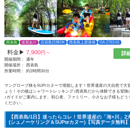
西表島
送迎あり
石垣島日帰OK
西表島上原港発
OA-2763-01
料金▶
7,900
円～
詳細
開催期間：
通年
開催場所：
西表島
所要時間：
約2時間30分
マングローブ林をSUP/カヌーで堪能します！世界遺産の大自然で大
ょう！その後はシャワートレッキング♪西表島だから体験できる冒険
♪ガイドがご案内します。初心者、ファミリー、小さなお子様もどう
ください。
【西表島/1日】迷ったらコレ！世界遺産の「海×川」2
(シュノーケリング＆SUPorカヌー)【写真データ無料】