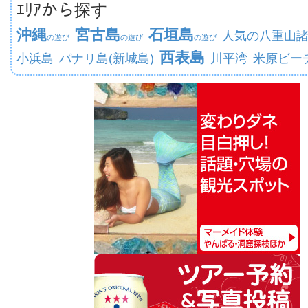
ｴﾘｱから探す
沖縄
宮古島
石垣島
人気の八重山
の遊び
の遊び
の遊び
西表島
小浜島
パナリ島(新城島)
川平湾
米原ビー