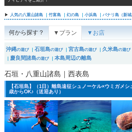
ティビティをご紹介！
人気の八重山諸島
｜
竹富島
｜
幻の島
｜
小浜島
｜
パナリ島（新城
何から探す？
▼プラン
▼お店
沖縄
石垣島
宮古島
久米島
の遊び
｜
の遊び
｜
の遊び
｜
の遊び
慶良間諸島
本島周辺の離島
｜
の遊び
｜
石垣・八重山諸島｜西表島
【石垣島】（1日）離島遠征シュノーケル×ウミガメシュ
歳からOK♪（送迎あり）