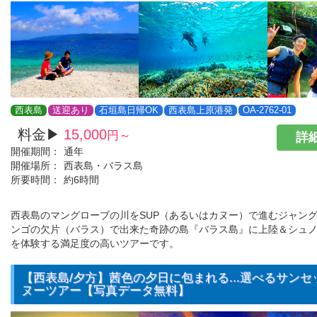
西表島
送迎あり
石垣島日帰OK
西表島上原港発
OA-2762-01
料金▶
15,000
円～
詳細
開催期間：
通年
開催場所：
西表島・バラス島
所要時間：
約6時間
西表島のマングローブの川をSUP（あるいはカヌー）で進むジャン
ンゴの欠片（バラス）で出来た奇跡の島『バラス島』に上陸＆シュノ
を体験する満足度の高いツアーです。
【西表島/夕方】茜色の夕日に包まれる...選べるサンセッ
ヌーツアー【写真データ無料】