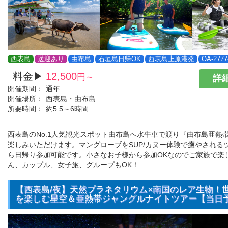
西表島
送迎あり
由布島
石垣島日帰OK
西表島上原港発
OA-2777
料金▶
12,500
円～
詳細
開催期間：
通年
開催場所：
西表島・由布島
所要時間：
約5.5～6時間
西表島のNo.1人気観光スポット由布島へ水牛車で渡り『由布島亜熱
楽しみいただけます。マングローブをSUP/カヌー体験で癒やされる
ら日帰り参加可能です。小さなお子様から参加OKなのでご家族で楽
ん、カップル、女子旅、グループもOK！
【西表島/夜】天然プラネタリウム×南国のレア生物！
を楽しむ星空＆亜熱帯ジャングルナイトツアー【当日予