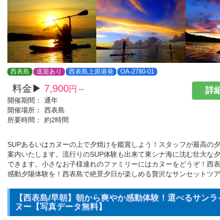
西表島
送迎あり
西表島上原港発
OA-2780-01
料金▶
7,900
円～
詳細
開催期間：
通年
開催場所：
西表島
所要時間：
約2時間
SUPあるいはカヌーの上で夕焼けを鑑賞しよう！スタッフが最高の
案内いたします。流行りのSUP体験も出来て東シナ海に沈む壮大な
できます。小さなお子様連れのファミリーにはカヌーをどうぞ！西
感動夕陽体験を！西表島で絶景夕日が楽しめる贅沢なサンセットツ
【西表島/早朝】朝から爽やか感動体験！選べるサンライ
ヌー【写真データ無料】