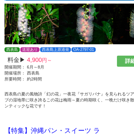
西表島
送迎あり
西表島上原港発
OA-2797-01
料金▶
4,900
円～
詳細
開催期間：
6月～8月
開催場所：
西表島
所要時間：
約2時間
西表島の夏の風物詩「幻の花」一夜花『サガリバナ』を見られるツ
ブの湿地帯に咲き誇るこの花は梅雨～夏の時期咲く、一晩だけ咲き
ンティックな花です！