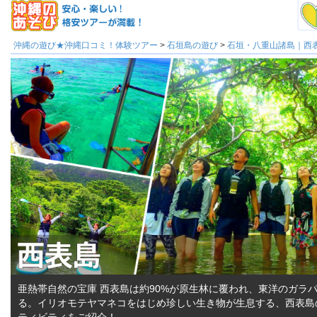
沖縄の遊び★沖縄口コミ！体験ツアー
>
石垣島の遊び
>
石垣・八重山諸島｜西
亜熱帯自然の宝庫 西表島は約90%が原生林に覆われ、東洋のガラ
る。イリオモテヤマネコをはじめ珍しい生き物が生息する、西表島