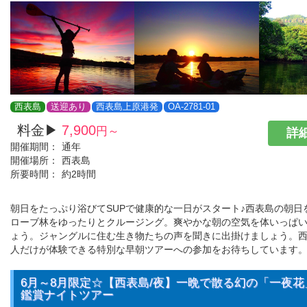
西表島
送迎あり
西表島上原港発
OA-2781-01
料金▶
7,900
円～
詳細
開催期間：
通年
開催場所：
西表島
所要時間：
約2時間
朝日をたっぷり浴びてSUPで健康的な一日がスタート♪西表島の朝日
ローブ林をゆったりとクルージング。爽やかな朝の空気を体いっぱ
ょう。ジャングルに住む生き物たちの声を聞きに出掛けましょう。
人だけが体験できる特別な早朝ツアーへの参加をお待ちしています
6月～8月限定☆【西表島/夜】一晩で散る幻の「一夜
鑑賞ナイトツアー