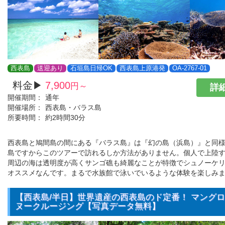
西表島
送迎あり
石垣島日帰OK
西表島上原港発
OA-2767-01
料金▶
7,900
円～
詳細
開催期間：
通年
開催場所：
西表島・バラス島
所要時間：
約2時間30分
西表島と鳩間島の間にある『バラス島』は『幻の島（浜島）』と同
島ですからこのツアーで訪れるしか方法がありません。個人で上陸
周辺の海は透明度が高くサンゴ礁も綺麗なことが特徴でシュノーケ
オススメなんです。まるで水族館で泳いでいるような体験を楽しみ
【西表島/半日】世界遺産の西表島のド定番！ マングロー
ヌークルージング【写真データ無料】