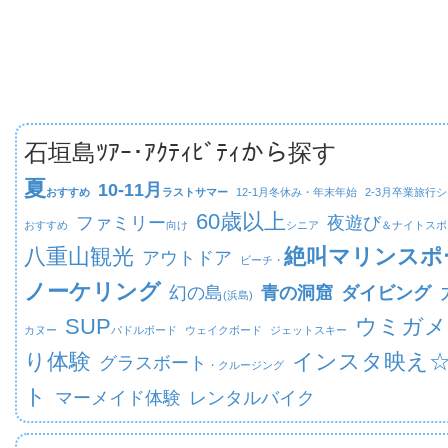
石垣島ﾂｱｰ･ｱｸﾃｨﾋﾞﾃｨから探す
夏
10-11月
おすすめ
ラストサマー
12-1月
冬休み・年末年始
2-3月
卒業旅行シ
60歳以上
ファミリー
夜遊び
おすすめ
向け
シニア
＆ナイトスポ
八重山観光
絶叫マリンスポ
アウトドア
ビーチ・
ノーケリング
幻の島
青の洞窟
ダイビング
(浜島)
SUP
ウミガメ
カヌー
パドルボード
ウェイクボード
ジェットスキー
り体験
インスタ映え
グラスボート
・クルージング
ト
マーメイド体験
レンタルバイク