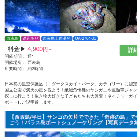
西表島
送迎あり
西表島上原港発
OA-2764-01
料金▶
4,900
円～
詳細
開催期間：
通年
開催場所：
西表島
所要時間：
約2時間
日本初の星空保護区（「ダークスカイ・パーク」カテゴリー）に認
国立公園で満天の星を観よう！絶滅危惧種のヤシガニや亜熱帯ジャ
探しに行こう！生き物大好きな子どもたちも大興奮！ネイチャーガ
ポートしご説明致します。
【西表島/半日】サンゴの欠片でできた「奇跡の島」で
ごう！バラス島ボートシュノーケリング【写真データ