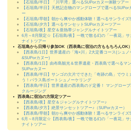
【石垣島/半日】「川平湾」選べるSUPorカヌー体験ツアー
【石垣島/半日】天然記念物のマングローブで選べるSUPo
ー
【石垣島/早朝】朝から爽やか感動体験！選べるサンライズSU
【石垣島/夕方】選べるサンセットSUPorカヌーツアー
【石垣島/夜】星空＆亜熱帯ジャングルナイトツアー
6月～8月限定☆【石垣島/夜】一晩で散る幻の「一夜花」サ
ナイトツアー
石垣島から日帰り参加OK（西表島に宿泊の方ももちろんOK
【西表島/1日】世界遺産の「海×川」2大定番コース(シュ
&SUPorカヌー)
【西表島/1日】由布島観光＆世界遺産・西表島で選べるマ
SUPorカヌー
【西表島/半日】サンゴの欠片でできた「奇跡の島」でウミ
う！バラス島ボートシュノーケリング
【西表島/半日】世界遺産の西表島のド定番！ マングローブS
クルージング
西表島に宿泊の方限定ツアー
【西表島/夜】星空＆ジャングルナイトツアー♪
【西表島/夕方】絶景サンセットツアー♪（SUPorカヌー）
【西表島/早朝】朝から爽やか感動体験！選べるサンライズSU
6月～8月限定☆【西表島/夜】一晩で散る幻の「一夜花」サ
ナイトツアー