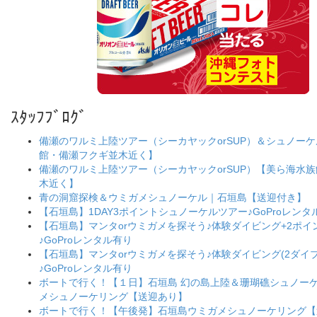
ｽﾀｯﾌﾌﾞﾛｸﾞ
備瀬のワルミ上陸ツアー（シーカヤックorSUP）＆シュノー
館・備瀬フクギ並木近く】
備瀬のワルミ上陸ツアー（シーカヤックorSUP）【美ら海水
木近く】
青の洞窟探検＆ウミガメシュノーケル｜石垣島【送迎付き】
【石垣島】1DAY3ポイントシュノーケルツアー♪GoProレンタ
【石垣島】マンタorウミガメを探そう♪体験ダイビング+2ポ
♪GoProレンタル有り
【石垣島】マンタorウミガメを探そう♪体験ダイビング(2ダイブ
♪GoProレンタル有り
ボートで行く！【１日】石垣島 幻の島上陸＆珊瑚礁シュノー
メシュノーケリング【送迎あり】
ボートで行く！【午後発】石垣島ウミガメシュノーケリング【