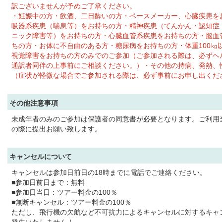
訳ございませんが予めご了承ください。
・妊娠中の方・飲酒、二日酔いの方・ペースメーカー、心臓疾患を
吸器系疾患（喘息等）をお持ちの方・精神疾患（てんかん・認知症
ニック障害等）をお持ちの方・心臓血管系疾患をお持ちの方・脳血
ちの方・お体に不自由のある方・糖尿病をお持ちの方・体重100㎏
視覚障害をお持ちの方のみでのご参加（ご参加される際は、必ずヘ
通訳者同伴の上事前にご相談ください。）・その他の持病、発熱、
（症状が軽微な場合でご参加される際は、必ず事前にお申し出くだ
その他注意事項
未成年者のみのご参加は保護者の同意書が必要となります。ご利用
の際に提出お願い致します。
キャンセルについて
キャンセルは参加日前日の18時までに電話でご連絡ください。
■参加日前日まで：無料
■参加日当日：ツアー料金の100％
■無断キャンセル：ツアー料金の100％
ただし、飛行機の欠航など不可抗力によるキャンセルに対するキャ
発生いたしません！