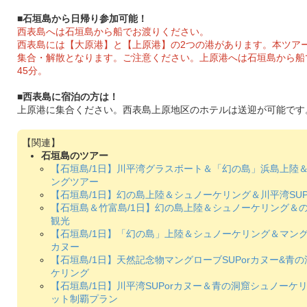
■石垣島から日帰り参加可能！
西表島へは石垣島から船でお渡りください。
西表島には【大原港】と【上原港】の2つの港があります。本ツア
集合・解散となります。ご注意ください。上原港へは石垣島から船
45分。
■西表島に宿泊の方は！
上原港に集合ください。西表島上原地区のホテルは送迎が可能です
石垣島のツアー
【石垣島/1日】川平湾グラスボート＆「幻の島」浜島上陸
ングツアー
【石垣島/1日】幻の島上陸＆シュノーケリング＆川平湾SUP
【石垣島＆竹富島/1日】幻の島上陸＆シュノーケリング＆
観光
【石垣島/1日】「幻の島」上陸＆シュノーケリング＆マングロ
カヌー
【石垣島/1日】天然記念物マングローブSUPorカヌー&青
ケリング
【石垣島/1日】川平湾SUPorカヌー＆青の洞窟シュノーケ
ット制覇プラン