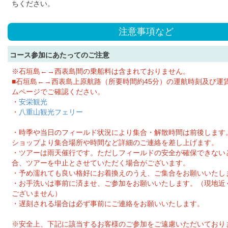
ちください。
注意事項など
コース参加にあたってのご注意
※石垣島←→西表島間の乗船料は含まれておりません。
■石垣島←→西表島上原航路（所要時間約45分）の運航時刻及び運
ムページでご確認ください。
・
安栄観光
・
八重山観光フェリー
・時季や当日のフィールド状況により集合・解散時間は前後します
ショップより集合場所や時間など詳細のご連絡を差し上げます。
・ツアーは雨天催行です。ただしフィールドの安全が確保できない
合、ツアーを中止とさせていただく場合がございます。
・予め濡れても良い格好にお着換えのうえ、ご集合をお願いいたし
・お手洗いは事前に済ませ、ご参加をお願いいたします。（現地近
ございません）
・遅刻される場合は必ず事前にご連絡をお願いいたします。
※安全上、下記に該当するお客様のご参加をご遠慮いただいており