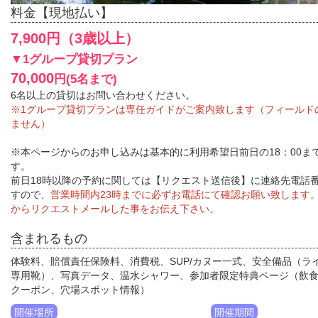
料金【現地払い】
7,900円（3歳以上）
▼1グループ貸切プラン
70,000
円(5名まで)
6名以上の貸切はお問い合わせください。
※1グループ貸切プランは専任ガイドがご案内致します（フィールド
ません）
※本ページからのお申し込みは基本的に利用希望日前日の18：00ま
す。
前日18時以降の予約に関しては【リクエスト送信後】に連絡先電話
すので、
営業時間内23時までに必ずお電話にて確認お願い致します
からリクエストメールした事をお伝え下さい。
含まれるもの
体験料、賠償責任保険料、消費税、SUP/カヌー一式、安全備品（ラ
専用靴）、写真データ、温水シャワー、参加者限定特典ページ（飲
クーポン、穴場スポット情報）
開催場所
開催期間