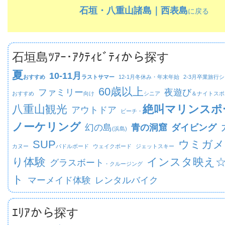
石垣・八重山諸島｜西表島
に戻る
石垣島ﾂｱｰ･ｱｸﾃｨﾋﾞﾃｨから探す
夏
10-11月
おすすめ
ラストサマー
12-1月
冬休み・年末年始
2-3月
卒業旅行シ
60歳以上
ファミリー
夜遊び
おすすめ
向け
シニア
＆ナイトスポ
八重山観光
絶叫マリンスポ
アウトドア
ビーチ・
ノーケリング
幻の島
青の洞窟
ダイビング
(浜島)
SUP
ウミガメ
カヌー
パドルボード
ウェイクボード
ジェットスキー
り体験
インスタ映え
グラスボート
・クルージング
ト
マーメイド体験
レンタルバイク
ｴﾘｱから探す