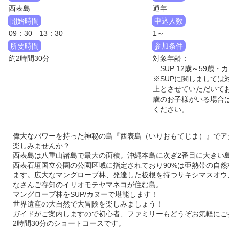
西表島
通年
開始時間
申込人数
09：30 13：30
1～
所要時間
参加条件
約2時間30分
対象年齢：
SUP 12歳～59歳・カ
※SUPに関しましては
上とさせていただいてお
歳のお子様がいる場合
ください。
偉大なパワーを持った神秘の島『西表島（いりおもてじま）』でア
楽しみませんか？
西表島は八重山諸島で最大の面積。沖縄本島に次ぎ2番目に大きい
西表石垣国立公園の公園区域に指定されており90%は亜熱帯の自然
ます。広大なマングローブ林、発達した板根を持つサキシマスオウ
なさんご存知のイリオモテヤマネコが住む島。
マングローブ林をSUP/カヌーで堪能します！
世界遺産の大自然で大冒険を楽しみましょう！
ガイドがご案内しますので初心者、ファミリーもどうぞお気軽にご
2時間30分のショートコースです。