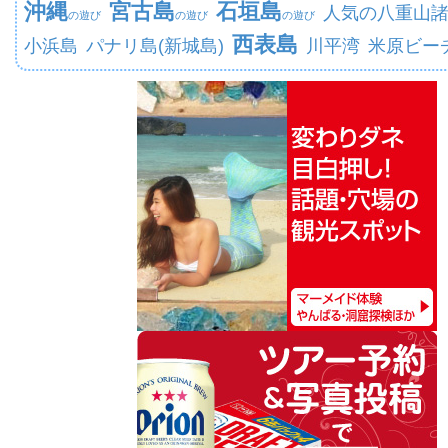
沖縄
宮古島
石垣島
人気の八重山
の遊び
の遊び
の遊び
西表島
小浜島
パナリ島(新城島)
川平湾
米原ビー