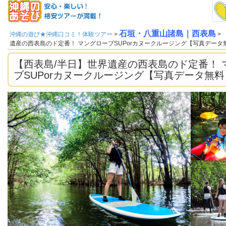
石垣・八重山諸島｜西表島
沖縄の遊び★沖縄口コミ！体験ツアー
>
>
遺産の西表島のド定番！ マングローブSUPorカヌークルージング【写真データ
【西表島/半日】世界遺産の西表島のド定番！ 
ブSUPorカヌークルージング【写真データ無料