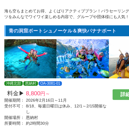
海も空もまとめてお得、よくばりアクティブプラン！パラセーリン
ツをみんなでワイワイ楽しめる内容で、グループや団体様にも人気
青の洞窟ボートシュノーケル＆爽快バナナボート
沖縄北部
恩納村
OA-3081-01
料金▶
8,800
円～
詳細
開催期間：
2026年2月16日～11月
受付不可：
8/18、毎週日曜日は休み、12/1～2/15開催な
し
開催場所：
恩納村
所要時間：
約2時間30分