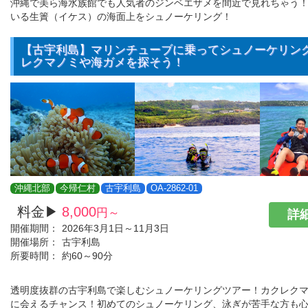
沖縄で美ら海水族館でも人気者のジンベエザメを間近で見れちゃう
いる生簀（イケス）の海面上をシュノーケリング！
【古宇利島】マリンチューブに乗ってシュノーケリン
レクマノミや海ガメを探そう！
沖縄北部
今帰仁村
古宇利島
OA-2862-01
料金▶
8,000
円～
詳細
開催期間：
2026年3月1日～11月3日
開催場所：
古宇利島
所要時間：
約60～90分
透明度抜群の古宇利島で楽しむシュノーケリングツアー！カクレク
に会えるチャンス！初めてのシュノーケリング、泳ぎが苦手な方も