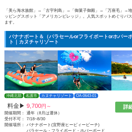
「美ら海水族館」→「古宇利島」→「御菓子御殿」→「万座毛」→
ッピングスポット「アメリカンビレッジ」。人気スポットめぐりバ
ます。
バナナボート＆（パラセールorフライボートorホバー
ト｜カヌチャリゾート
沖縄北部
名護市
カヌチャリゾート
OA-0643-01
料金▶
9,700
円～
詳細
開催期間：
通年（8月は運休）
受付不可：
7/18~8/30
開催場所：
バナナボート(宜野座ヒーピィービーチ)
パラセール・フライボード・ホバーボード