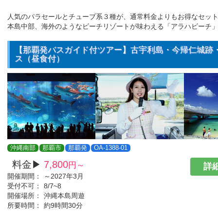
人気のパラセールとチューブ系３種が、通常料金よりもお得なセット
本島中部、海外のようなビーチリゾートが味わえる「アラハビーチ」
【那覇発バスガイド付ツアー】古宇利島・今帰仁城跡
ス（昼食付）
沖縄南部
那覇市
那覇発
OA-1388-01
料金▶
7,800
円～
詳細
開催期間：
～2027年3月
受付不可：
8/7~8
開催場所：
沖縄本島周遊
所要時間：
約9時間30分