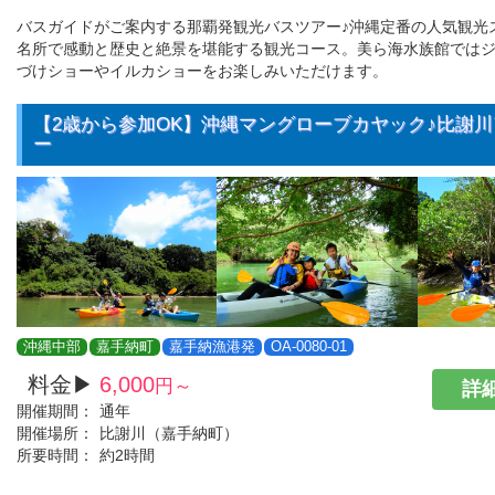
バスガイドがご案内する那覇発観光バスツアー♪沖縄定番の人気観光
名所で感動と歴史と絶景を堪能する観光コース。美ら海水族館では
づけショーやイルカショーをお楽しみいただけます。
【2歳から参加OK】沖縄マングローブカヤック♪比謝
ー
沖縄中部
嘉手納町
嘉手納漁港発
OA-0080-01
料金▶
6,000
円～
詳細
開催期間：
通年
開催場所：
比謝川（嘉手納町）
所要時間：
約2時間