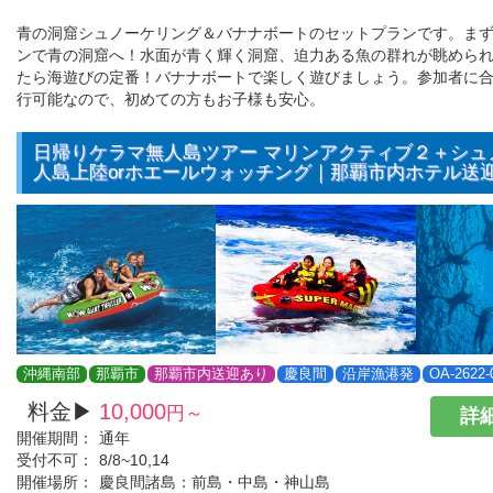
青の洞窟シュノーケリング＆バナナボートのセットプランです。ま
ンで青の洞窟へ！水面が青く輝く洞窟、迫力ある魚の群れが眺めら
たら海遊びの定番！バナナボートで楽しく遊びましょう。参加者に
行可能なので、初めての方もお子様も安心。
日帰りケラマ無人島ツアー マリンアクティブ２＋シュ
人島上陸orホエールウォッチング｜那覇市内ホテル送
沖縄南部
那覇市
那覇市内送迎あり
慶良間
沿岸漁港発
OA-2622-
料金▶
10,000
円～
詳細
開催期間：
通年
受付不可：
8/8~10,14
開催場所：
慶良間諸島：前島・中島・神山島