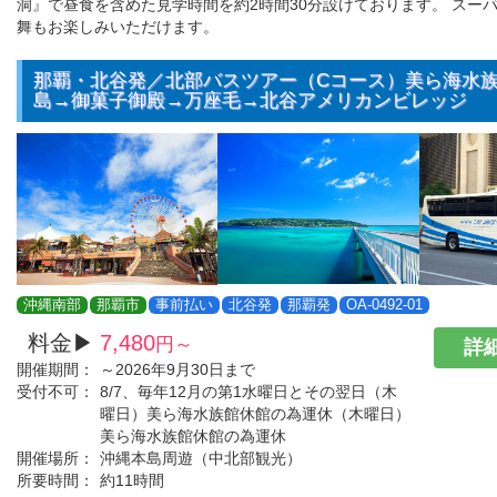
洞』で昼食を含めた見学時間を約2時間30分設けております。 スー
舞もお楽しみいただけます。
那覇・北谷発／北部バスツアー（Cコース）美ら海水
島→御菓子御殿→万座毛→北谷アメリカンビレッジ
沖縄南部
那覇市
事前払い
北谷発
那覇発
OA-0492-01
料金▶
7,480
円～
詳細
開催期間：
～2026年9月30日まで
受付不可：
8/7、毎年12月の第1水曜日とその翌日（木
曜日）美ら海水族館休館の為運休（木曜日）
美ら海水族館休館の為運休
開催場所：
沖縄本島周遊（中北部観光）
所要時間：
約11時間