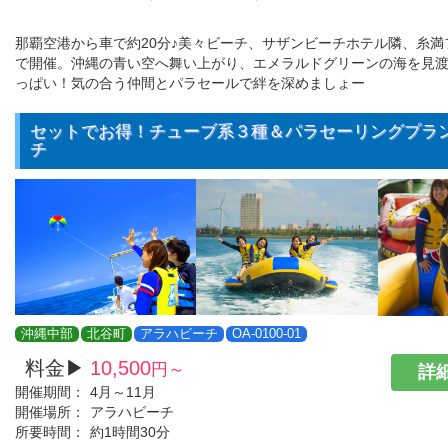
那覇空港から車で約20分♪美々ビーチ、サザンビーチホテル隣、糸満
で開催。沖縄の青い空へ舞い上がり、エメラルドグリーンの海を見
っぱい！気の合う仲間とパラセールで絆を深めましょー
セットでお得！チューブ系３種＆パラセーリングプラ
チ
沖縄中部
北谷町
アラハビーチ
OA-0100-01
料金▶
10,500
円～
詳細
開催期間：
4月～11月
開催場所：
アラハビーチ
所要時間：
約1時間30分