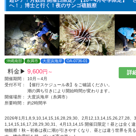
へ！」博士と行く！夜のサンゴ礁観察
沖縄南部
糸満市
大度浜海岸
OA-0736-01
料金▶
9,600
円～
詳細
開催期間：
10月～4月
受付不可：
【催行スケジュール表】をご確認ください。
潮の満ち引きにより開始時間が変わります。
開催場所：
大度浜海岸（糸満市）
所要時間：
約2時間半
2026年1月1,8,9,10,14,15,16,28,29,30、2月12,13,14,15,26,27,28、
1,14,15,16,17,28,29,30,31、4月13,14,15 開催日限定！昼と
物観察！秋～初春は夜に潮が引きやすくなり、昼とは違う世界を見