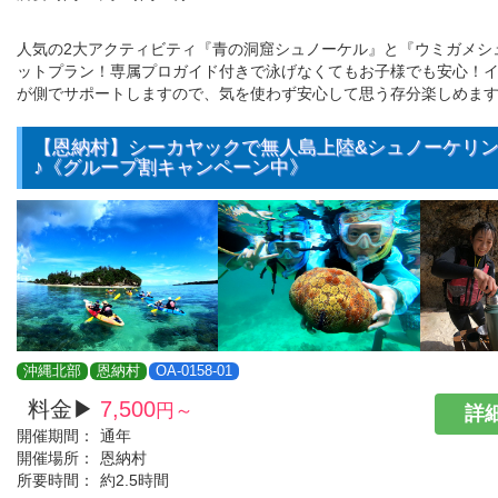
人気の2大アクティビティ『青の洞窟シュノーケル』と『ウミガメシ
ットプラン！専属プロガイド付きで泳げなくてもお子様でも安心！
が側でサポートしますので、気を使わず安心して思う存分楽しめま
【恩納村】シーカヤックで無人島上陸&シュノーケリ
♪《グループ割キャンペーン中》
沖縄北部
恩納村
OA-0158-01
料金▶
7,500
円～
詳細
開催期間：
通年
開催場所：
恩納村
所要時間：
約2.5時間