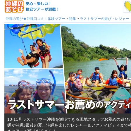
沖縄の遊び★沖縄口コミ！体験ツアー
>
特集
>
ラストサマーの遊び・レジャー
10-11月ラストサマー沖縄を満喫できる現地スタッフお薦めの遊び
暖か沖縄♪最後の夏、沖縄を楽しむレジャー＆アクティビティまで