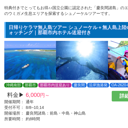
特典付きでとってもお得♪♪国立公園に認定された「慶良間諸島」の
のウミガメ生息エリアを探索するシュノーケルツアーです。
日帰りケラマ無人島ツアー シュノーケル＋無人島上陸o
ォッチング｜那覇市内ホテル送迎付き
沖縄南部
那覇市
那覇市内送迎あり
慶良間
沿岸漁港発
OA-2620-
料金▶
6,000
円～
詳細
開催期間：
通年
受付不可：
8/8~10,14
開催場所：
慶良間諸島：前島・中島・神山島
所要時間：
約8時間