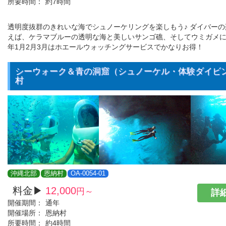
所要時間：
約7時間
透明度抜群のきれいな海でシュノーケリングを楽しもう♪ ダイバー
えば、ケラマブルーの透明な海と美しいサンゴ礁、そしてウミガメに
年1月2月3月はホエールウォッチングサービスでかなりお得！
シーウォーク＆青の洞窟（シュノーケル・体験ダイビ
村
沖縄北部
恩納村
OA-0054-01
料金▶
12,000
円～
詳細
開催期間：
通年
開催場所：
恩納村
所要時間：
約4時間