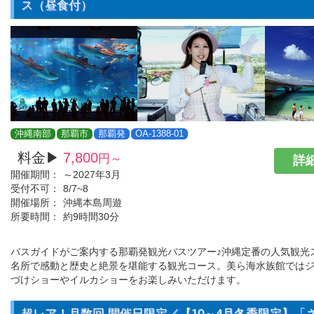
ス（昼食付）
沖縄南部
那覇市
那覇発
OA-1388-01
料金▶
7,800
円～
詳細
開催期間：
～2027年3月
受付不可：
8/7~8
開催場所：
沖縄本島周遊
所要時間：
約9時間30分
バスガイドがご案内する那覇発観光バスツアー♪沖縄定番の人気観光
名所で感動と歴史と絶景を堪能する観光コース。美ら海水族館では
づけショーやイルカショーをお楽しみいただけます。
超レア！月数回 開催日限定／【10～4月冬季限定】「