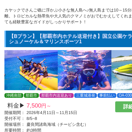
カヤックでさんご礁に浮かぶ小さな無人島へ♪無人島までは10～15
離。トロピカルな熱帯魚や大人気のクマノミがおでむかえしてくれ
ても経験豊富なガイドがしっかりサポート！
【Bプラン】【那覇市内ホテル送迎付き】国立公園ケ
シュノーケル＆マリンスポーツ1
沖縄南部
那覇市
那覇市内送迎あり
三重城港発
事前払い
OA-030
料金▶
7,500
円～
詳細
開催期間：
2026年4月11日～11月15日
受付不可：
8/5~8
開催場所：
慶良間諸島海域（チービシ含む）
所要時間：
約3時間