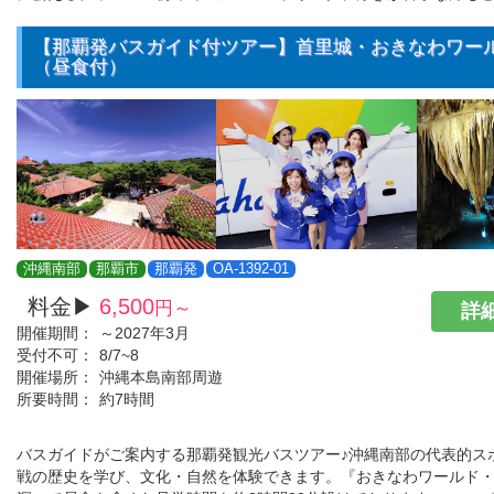
【那覇発バスガイド付ツアー】首里城・おきなわワー
（昼食付）
沖縄南部
那覇市
那覇発
OA-1392-01
料金▶
6,500
円～
詳細
開催期間：
～2027年3月
受付不可：
8/7~8
開催場所：
沖縄本島南部周遊
所要時間：
約7時間
バスガイドがご案内する那覇発観光バスツアー♪沖縄南部の代表的ス
戦の歴史を学び、文化・自然を体験できます。『おきなわワールド