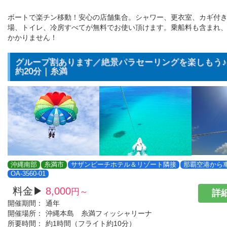
ボートで楽チン移動！安心の店舗集合。シャワー、更衣室、カギ付
場、トイレ、冷房すべてが無料でお使い頂けます。乗船料も含まれ
かかりません！
グループ割あります／絶景パラセーリングを楽しもう
約20分｜糸満
沖縄南部
糸満市
サザンビーチホテル＆リゾート隣接
那覇空港から車
OA-3560-01
料金▶
8,000
円～
詳細
開催期間：
通年
開催場所：
沖縄本島 糸満フィッシャリーナ
所要時間：
約1時間（フライト約10分）