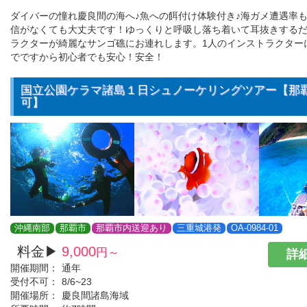
ダイバーの憧れ慶良間の海へ♪魚への餌付け体験付き♪海ガメ遭遇率も
信がなくても大丈夫です！ゆっくりと呼吸し落ち着いて耳抜きする
ラクターが綺麗なサンゴ礁にお連れします。1人のインストラクター
でですから初心者でも安心！安全！
国立公園ケラマ諸島１日シュノーケリングツアー【那
可】
沖縄南部
那覇市
那覇市内送迎あり
三重城港発
OA-0984-01
料金▶
9,000
円～
詳細
開催期間：
通年
受付不可：
8/6~23
開催場所：
慶良間諸島海域