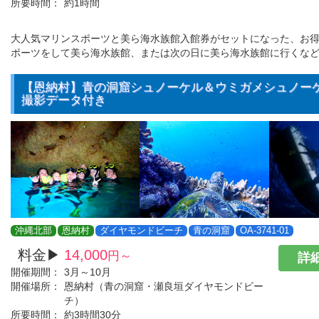
所要時間：
約1時間
大人気マリンスポーツと美ら海水族館入館券がセットになった、お得
ポーツをして美ら海水族館、または次の日に美ら海水族館に行くな
【恩納村】青の洞窟シュノーケル＆ウミガメシュノーケル
撮影データ付き
沖縄北部
恩納村
ダイヤモンドビーチ
青の洞窟
OA-3741-01
料金▶
14,000
円～
詳細
開催期間：
3月～10月
開催場所：
恩納村（青の洞窟・瀬良垣ダイヤモンドビー
チ）
所要時間：
約3時間30分