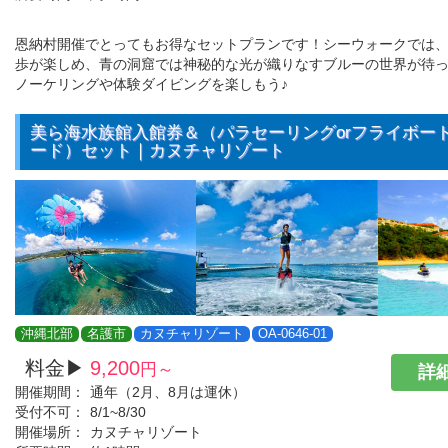
恩納村開催でとってもお得なセットプランです！シーウォークでは
歩が楽しめ、青の洞窟では神秘的な光が織りなすブルーの世界が待
ノーケリングや体験ダイビングを楽しもう♪
美ら海水族館入館券＆（パラセーリングorフライボート
ード）セット｜カヌチャリゾート
沖縄北部
名護市
カヌチャリゾート
OA-0646-01
料金▶
9,200
円～
詳細
開催期間：
通年（2月、8月は運休）
受付不可：
8/1~8/30
開催場所：
カヌチャリゾート