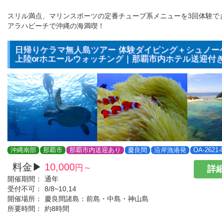
スリル満点、マリンスポーツの定番チューブ系メニューを3回体験で
アラハビーチで沖縄の海満喫！
日帰りケラマ無人島ツアー 体験ダイビング＋シュノー
上陸orホエールウォッチング｜那覇市内ホテル送迎付
沖縄南部
那覇市
那覇市内送迎あり
慶良間
沿岸漁港発
OA-2621-
料金▶
10,000
円～
詳細
開催期間：
通年
受付不可：
8/8~10,14
開催場所：
慶良間諸島：前島・中島・神山島
所要時間：
約8時間