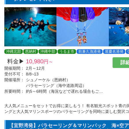
沖縄北部
恩納村
沖縄中部
うるま市
前兼久漁港発
屋慶名港発
料金▶
10,980
円～
詳細
開催期間：
2月～12月
受付不可：
8/8~13
開催場所：
シュノーケル（恩納村）
パラセーリング（海中道路周辺）
所要時間：
約5～6時間（海況などで遅れる場合もございます。）
大人気メニューをセットでお得に楽しもう！ 有名観光スポット青の
ングと大人気マリンスポーツのパラセーリングを同時に楽しむ贅沢
【宜野湾発】パラセーリング＆マリンパック 海×空