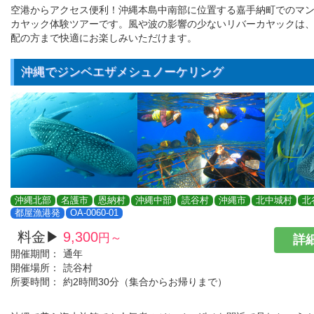
空港からアクセス便利！沖縄本島中南部に位置する嘉手納町でのマ
カヤック体験ツアーです。風や波の影響の少ないリバーカヤックは
配の方まで快適にお楽しみいただけます。
沖縄でジンベエザメシュノーケリング
沖縄北部
名護市
恩納村
沖縄中部
読谷村
沖縄市
北中城村
北
都屋漁港発
OA-0060-01
料金▶
9,300
円～
詳細
開催期間：
通年
開催場所：
読谷村
所要時間：
約2時間30分（集合からお帰りまで）