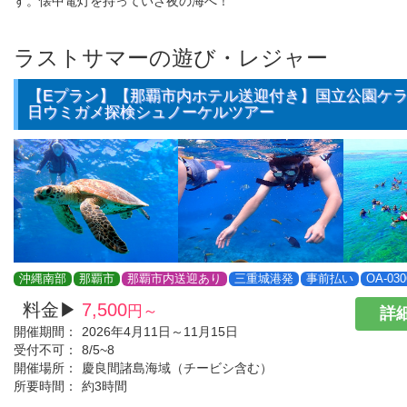
す。懐中電灯を持っていざ夜の海へ！
ラストサマーの遊び・レジャー
【Eプラン】【那覇市内ホテル送迎付き】国立公園ケ
日ウミガメ探検シュノーケルツアー
沖縄南部
那覇市
那覇市内送迎あり
三重城港発
事前払い
OA-030
料金▶
7,500
円～
詳細
開催期間：
2026年4月11日～11月15日
受付不可：
8/5~8
開催場所：
慶良間諸島海域（チービシ含む）
所要時間：
約3時間