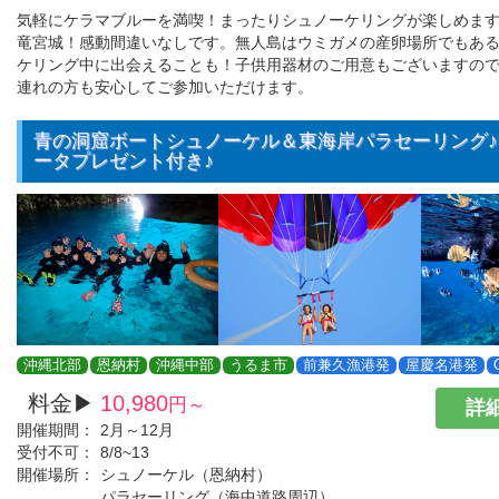
気軽にケラマブルーを満喫！まったりシュノーケリングが楽しめま
竜宮城！感動間違いなしです。無人島はウミガメの産卵場所でもあ
ケリング中に出会えることも！子供用器材のご用意もございますの
連れの方も安心してご参加いただけます。
青の洞窟ボートシュノーケル＆東海岸パラセーリング♪G
ータプレゼント付き♪
沖縄北部
恩納村
沖縄中部
うるま市
前兼久漁港発
屋慶名港発
料金▶
10,980
円～
詳細
開催期間：
2月～12月
受付不可：
8/8~13
開催場所：
シュノーケル（恩納村）
パラセーリング（海中道路周辺）