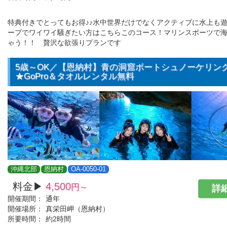
特典付きでとってもお得♪♪水中世界だけでなくアクティブに水上も
ープでワイワイ騒ぎたい方はこちらこのコース！マリンスポーツで
ゃう！！ 贅沢な欲張りプランです
5歳～OK／【恩納村】青の洞窟ボートシュノーケリン
★GoPro＆タオルレンタル無料
沖縄北部
恩納村
OA-0050-01
料金▶
4,500
円～
詳細
開催期間：
通年
開催場所：
真栄田岬（恩納村）
所要時間：
約2時間