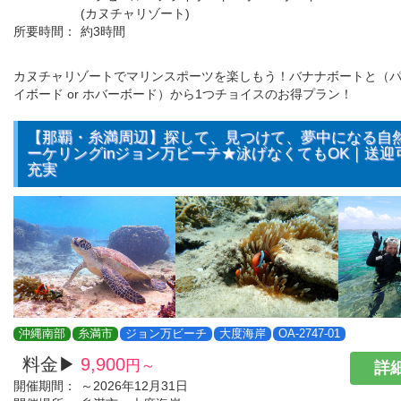
(カヌチャリゾート)
所要時間：
約3時間
カヌチャリゾートでマリンスポーツを楽しもう！バナナボートと（パラ
イボード or ホバーボード）から1つチョイスのお得プラン！
【那覇・糸満周辺】探して、見つけて、夢中になる自
ーケリングinジョン万ビーチ★泳げなくてもOK｜送迎
充実
沖縄南部
糸満市
ジョン万ビーチ
大度海岸
OA-2747-01
料金▶
9,900
円～
詳細
開催期間：
～2026年12月31日