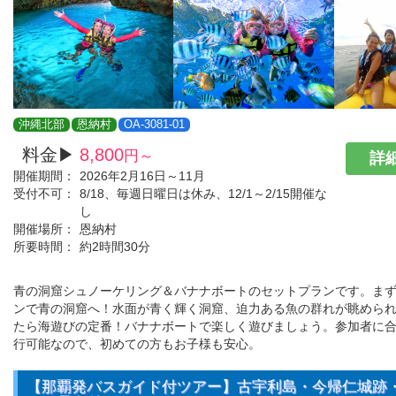
沖縄北部
恩納村
OA-3081-01
料金▶
8,800
円～
詳細
開催期間：
2026年2月16日～11月
受付不可：
8/18、毎週日曜日は休み、12/1～2/15開催な
し
開催場所：
恩納村
所要時間：
約2時間30分
青の洞窟シュノーケリング＆バナナボートのセットプランです。ま
ンで青の洞窟へ！水面が青く輝く洞窟、迫力ある魚の群れが眺めら
たら海遊びの定番！バナナボートで楽しく遊びましょう。参加者に
行可能なので、初めての方もお子様も安心。
【那覇発バスガイド付ツアー】古宇利島・今帰仁城跡