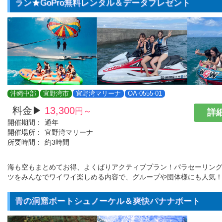
ラン★GoPro無料レンタル＆データプレゼント
沖縄中部
宜野湾市
宜野湾マリーナ
OA-0555-01
料金▶
13,300
円～
詳細
開催期間：
通年
開催場所：
宜野湾マリーナ
所要時間：
約3時間
海も空もまとめてお得、よくばりアクティブプラン！パラセーリン
ツをみんなでワイワイ楽しめる内容で、グループや団体様にも人気
青の洞窟ボートシュノーケル＆爽快バナナボート