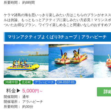
所要時間：
約8時間
ケラマ諸島の海を思いっきり楽しみたい方はこちらのプランがオス
ルは勿論、もっともっとアクティブに楽しみたい方必見！マリンスポ
ついたお得なプラン。ワイワイ楽しめること間違いなしのおすすめプ
マリンアクティブよくばり3チューブ｜アラハビーチ
沖縄中部
北谷町
アラハビーチ
OA-0107-01
料金▶
5,000
円～
詳細
開催期間：
通年
開催場所：
アラハビーチ
所要時間：
約30分