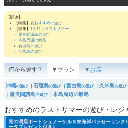
ルツアーが盛りだくさん！
【特集】
夏おすすめの遊び
【特集】
10-11月ラストサマー
慶良間諸島の遊び
本島周辺の離島
石垣島の遊び
宮古島の遊び
何から探す？
▼プラン
▼お店
沖縄
石垣島
宮古島
久米島
の遊び
｜
の遊び
｜
の遊び
｜
の遊び
慶良間諸島
本島周辺の離島
｜
の遊び
｜
おすすめのラストサマーの遊び・レジ
青の洞窟ボートシュノーケル＆東海岸パラセーリング♪G
ータプレゼント付き♪