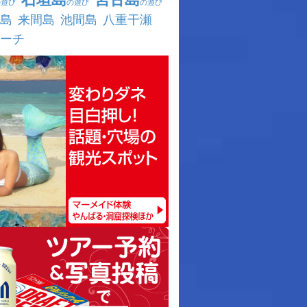
の遊び
の遊び
の遊び
島
来間島
池間島
八重干瀬
ーチ