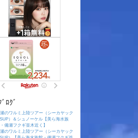
ﾌﾞﾛｸﾞ
瀬のワルミ上陸ツアー（シーカヤック
rSUP）＆シュノーケル【美ら海水族
・備瀬フクギ並木近く】
瀬のワルミ上陸ツアー（シーカヤック
rSUP）【美ら海水族館・備瀬フクギ並