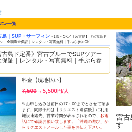
ﾒﾆｭｰ一覧
古島｜SUP・サーフィン
> 1歳～OK／【宮古島】《宮古島ド
ナシ｜全額返金保証｜レンタル・写真無料｜手ぶら参加OK
宮古島ド定番》宮古ブルーでSUPツアー
金保証｜レンタル・写真無料｜手ぶら参
料金【現地払い】
7,500
→5,500
円/人
※お申し込みは前日の17：00までとさせて頂き
ます。間際予約は【リクエスト送信後】に利用
施設連絡先、営業時間が表示されるので、
お電
宮古島
話にて確認お願い致します。「沖縄の遊び」か
す
らリクエストメールした事をお伝え下さい。