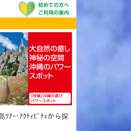
ﾂｱｰ･ｱｸﾃｨﾋﾞﾃｨから探