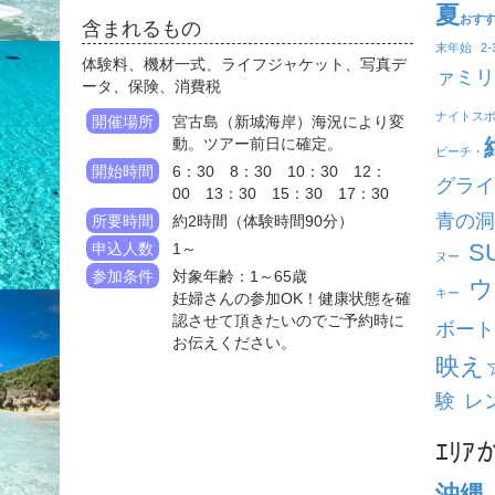
夏
おす
含まれるもの
末年始
2
体験料、機材一式、ライフジャケット、写真デ
ァミリ
ータ、保険、消費税
ナイトス
開催場所
宮古島（新城海岸）海況により変
動。ツアー前日に確定。
ビーチ・
開始時間
6：30 8：30 10：30 12：
グライ
00 13：30 15：30 17：30
青の洞
所要時間
約2時間（体験時間90分）
S
申込人数
1～
ヌー
参加条件
対象年齢：1～65歳
ウ
キー
妊婦さんの参加OK！健康状態を確
認させて頂きたいのでご予約時に
ボート
お伝えください。
映え
験
レ
ｴﾘ
沖縄