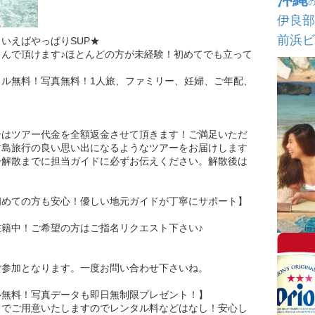
伊良部
前浜ビ
いえばやっぱりSUP★
んで頂けます♪ほとんどの方が未経験！初めてでも立って
！
ル無料！写真無料！1人旅、ファミリー、妊婦、ご年配、
合はツアー代金を全額返金させて頂きます！ご満足いただ
古島旅行の良い思い出になるようなツアーをお届けします
ー解散までに担当ガイドに必ずお伝えください。解散後は
初めての方も安心！優しい地元ガイドが丁寧にサポート】
籍中！ご希望の方はご指名リクエスト下さい♪
ご参加となります。一度お問い合わせ下さいね。
ル無料！写真データも即日無制限プレゼント！】
らでご用意いたしますのでレンタル料などはなし！安心し