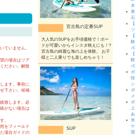
木
青
石
【
宮古島の定番SUP
ツ
【
大人気のSUPをお手頃価格で！ボー
験
ドが可愛いからインスタ映えにも！?
♪
いていません。
宮古島の綺麗な海の上を体験。 お子
【
様と二人乗りでも楽しめちゃう！
験
望の場合はツア
♪
ください。解散
ボ
陸
シ
します。事前に
ボ
せ下さい。候補
メ
ボ
絡致します。必
上
絡がない場合は
あ
米
す。
ケ
然をフィールド
SUP
窟
た場合ガイドの