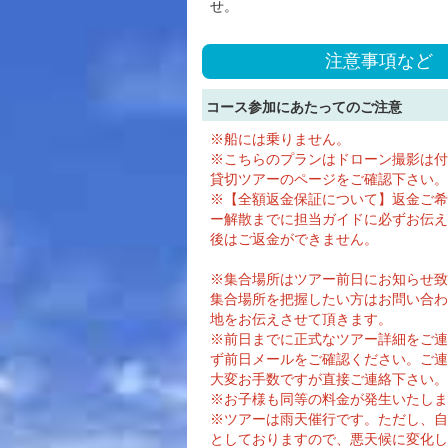
せ。
注意事項など
コース参加にあたってのご注意
※船には乗りません。
※こちらのプランはドローン撮影は付
貸切ツアーのページをご確認下さい。
※【全額返金保証について】返金ご希
ー解散までに担当ガイドに必ずお伝え
後はご返金ができません。
※集合場所はツアー前日にお知らせ致
集合場所を把握したい方はお問い合わ
地をお伝えさせて頂きます。
※前日までに正式なツアー詳細をご連
ず前日メールをご確認ください。ご連
大変お手数ですが直接ご連絡下さい。
※お子様も同等の料金が発生いたしま
※ツアーは雨天催行です。ただし、自
としておりますので、悪天候に変化し