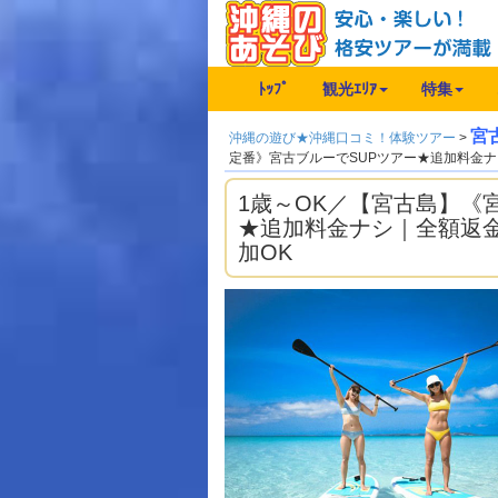
ﾄｯﾌﾟ
観光ｴﾘｱ
特集
宮
沖縄の遊び★沖縄口コミ！体験ツアー
>
定番》宮古ブルーでSUPツアー★追加料金
1歳～OK／【宮古島】《
★追加料金ナシ｜全額返
加OK