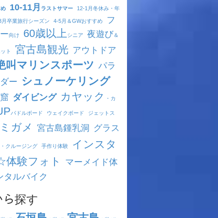
10-11月
すめ
ラストサマー
12-1月
冬休み・年
フ
-3月
卒業旅行シーズン
4-5月
＆GWおすすめ
60歳以上
ー
夜遊び
向け
シニア
＆
宮古島観光
アウトドア
ポット
絶叫マリンスポーツ
パラ
シュノーケリング
ダー
カヤック
窟
ダイビング
・カ
UP
パドルボード
ウェイクボード
ジェットス
ミガメ
宮古島鍾乳洞
グラス
インスタ
・クルージング
手作り体験
☆体験フォト
マーメイド体
ンタルバイク
ｱから探す
石垣島
宮古島