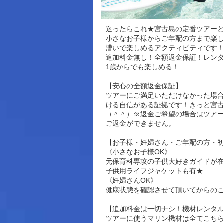
迷ったらこれ★宮古島の定番ツアーと
小さなお子様からご年配の方まで楽し
漕いで楽しめるアクティビティです
追加料金無し！全額返金保証！レンタ
1歳からでも楽しめる！
【安心の全額返金保証】
ツアーにご満足いただけなかった場
ける自信がある証拠です！きっと宮
（＾＾）※返金ご希望の場合はツア
ご返金ができません。
【お子様・妊婦さん・ご年配の方・
《小さなお子様OK》
元保育科専攻の子供大好きガイドが在
子供用ライフジャケットも有★
《妊婦さんOK》
健康状態を確認させて頂いてからの
【追加料金は一切ナシ！機材レンタ
ツアーに使うマリン機材は全てこち