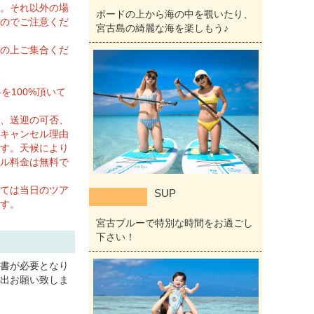
。それ以外の場
ボードの上から海の中を覗いたり、
のでご注意くだ
宮古島の綺麗な海を楽しもう♪
の上ご集合くだ
を100%頂いて
、送迎の可否、
キャンセル理由
す。天候により
ル料金は無料で
ては当日のツア
SUP
す。
宮古ブルーで特別な時間をお過ごし
下さい！
書が必要となり
出お願い致しま