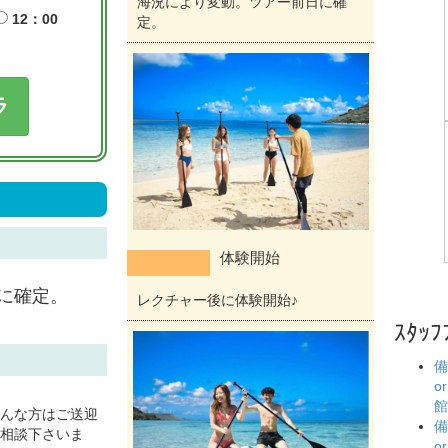
海況により変動。ツアー前日に確
12：00
定。
ラ
体験開始
に確定。
レクチャー後に体験開始♪
ｽﾀｯﾌ
備
o
館
んな方はご送迎
備
相談下さいま
o