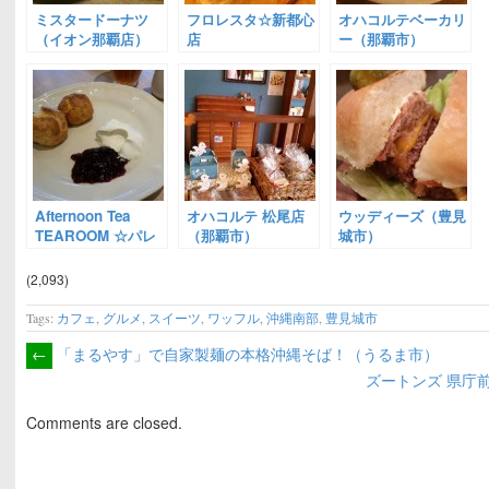
ミスタードーナツ
フロレスタ☆新都心
オハコルテベーカリ
（イオン那覇店）
店
ー（那覇市）
Afternoon Tea
オハコルテ 松尾店
ウッディーズ（豊見
TEAROOM ☆パレ
（那覇市）
城市）
ット
(2,093)
Tags:
カフェ
,
グルメ
,
スイーツ
,
ワッフル
,
沖縄南部
,
豊見城市
←
「まるやす」で自家製麺の本格沖縄そば！（うるま市）
ズートンズ 県庁
Comments are closed.