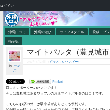
ログイン
沖縄口コミ
沖縄の遊び
ライフスタイル
投稿・プレ
掲示板
マイトパルタ（豊見城市
2015年8月23日
in
グルメ
,
パン・スイーツ
by
たま
ご
Pocket
口コミレポーターのたまごです！
今日は豊見城にあるワッフルのお店マイトパルタの口コミです。
こちらのお店の外には駐車場がありとても便利です。
私が行った時はいっぱいだったのですが、店員さんがわざわざ駆け