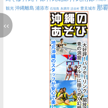
那
沖縄離島
浦添市
観光
豊見城市
糸満市
石垣島
読谷村
<<