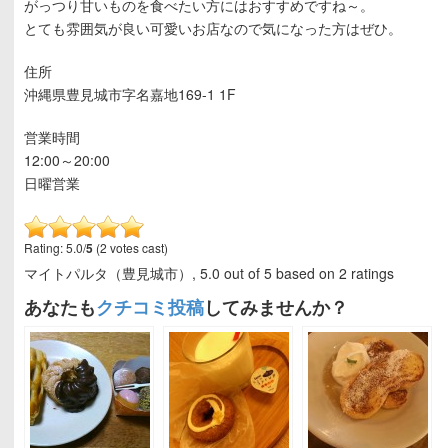
がっつり甘いものを食べたい方にはおすすめですね～。
とても雰囲気が良い可愛いお店なので気になった方はぜひ。
住所
沖縄県豊見城市字名嘉地169-1 1F
営業時間
12:00～20:00
日曜営業
Rating: 5.0/
5
(2 votes cast)
マイトパルタ（豊見城市）
,
5.0
out of
5
based on
2
ratings
あなたも
クチコミ投稿
してみませんか？