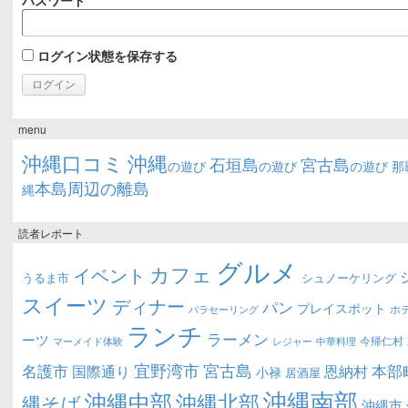
パスワード
ログイン状態を保存する
menu
沖縄口コミ
沖縄
石垣島
宮古島
の遊び
の遊び
の遊び
那
本島周辺の離島
縄
読者レポート
グルメ
カフェ
イベント
うるま市
シュノーケリング
スイーツ
ディナー
パン
プレイスポット
ホ
パラセーリング
ランチ
ラーメン
ーツ
今帰仁村
マーメイド体験
中華料理
レジャー
宜野湾市
宮古島
名護市
本部
恩納村
国際通り
小禄
居酒屋
沖縄南部
沖縄中部
沖縄北部
縄そば
沖縄市