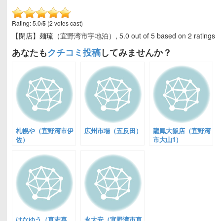
Rating: 5.0/
5
(2 votes cast)
【閉店】麺琉（宜野湾市宇地泊）
,
5.0
out of
5
based on
2
ratings
あなたも
クチコミ投稿
してみませんか？
札幌や（宜野湾市伊
広州市場（五反田）
龍鳳大飯店（宜野湾
佐）
市大山1）
はなゆう（真志喜
永大安（宜野湾市真