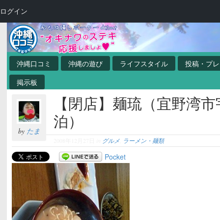
ログイン
沖縄口コミ
沖縄の遊び
ライフスタイル
投稿・プレ
掲示板
【閉店】麺琉（宜野湾市
泊）
by
たま
2008年12月27日
in
グルメ
,
ラーメン・麺類
Pocket