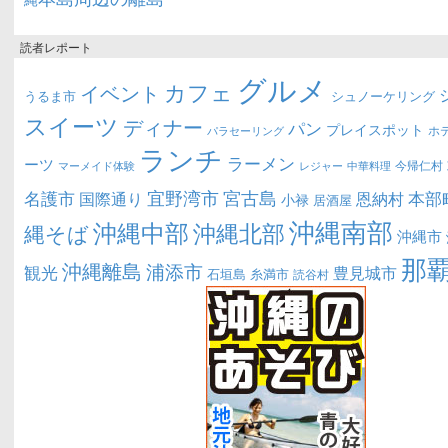
読者レポート
グルメ
カフェ
イベント
うるま市
シュノーケリング
スイーツ
ディナー
パン
プレイスポット
ホ
パラセーリング
ランチ
ラーメン
ーツ
今帰仁村
マーメイド体験
中華料理
レジャー
宜野湾市
宮古島
名護市
本部
恩納村
国際通り
小禄
居酒屋
沖縄南部
沖縄中部
沖縄北部
縄そば
沖縄市
那
沖縄離島
浦添市
観光
豊見城市
糸満市
石垣島
読谷村