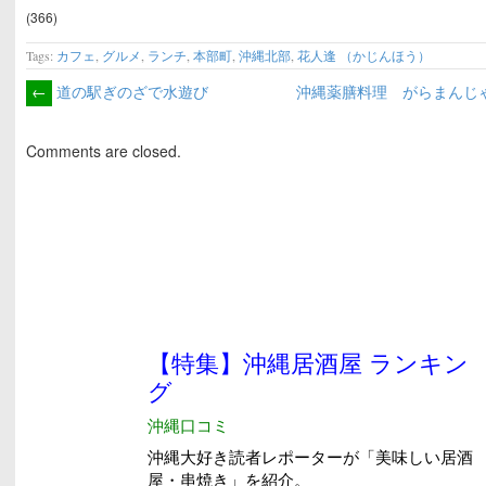
部町）
(366)
Tags:
カフェ
,
グルメ
,
ランチ
,
本部町
,
沖縄北部
,
花人逢 （かじんほう）
←
道の駅ぎのざで水遊び
沖縄薬膳料理 がらまんじゃ
Comments are closed.