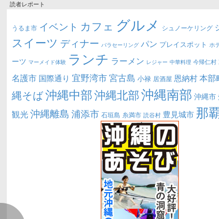
読者レポート
グルメ
カフェ
イベント
うるま市
シュノーケリング
スイーツ
ディナー
パン
プレイスポット
ホ
パラセーリング
ランチ
ラーメン
ーツ
今帰仁村
マーメイド体験
中華料理
レジャー
宜野湾市
宮古島
名護市
本部
恩納村
国際通り
小禄
居酒屋
沖縄南部
沖縄中部
沖縄北部
縄そば
沖縄市
那
沖縄離島
浦添市
観光
豊見城市
糸満市
石垣島
読谷村