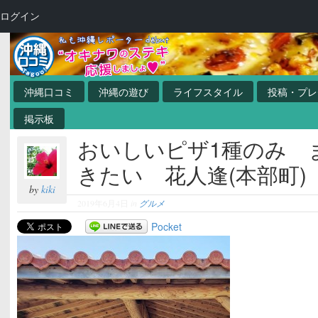
ログイン
沖縄口コミ
沖縄の遊び
ライフスタイル
投稿・プレ
掲示板
おいしいピザ1種のみ 
きたい 花人逢(本部町)
by
kiki
2019年6月4日
in
グルメ
Pocket