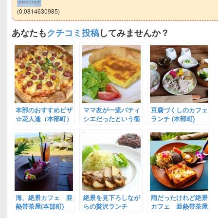
(0.0814630985)
あなたも
クチコミ投稿
してみませんか？
本部のおすすめピザ
ママ友が一流パティ
豆腐づくしのカフェ
☆花人逢（本部町）
シエだったという衝
ランチ (本部町)
撃の「ザ ブリティ
ッシュワイン＆ティ
ーショップ」（本部
町）
海、絶景カフェ 亜
絶景を見下ろしなが
雨だったけれど絶景
熱帯茶屋(本部町)
らの贅沢ランチ
カフェ 亜熱帯茶屋
「Anne Cafe」（本
(本部町)