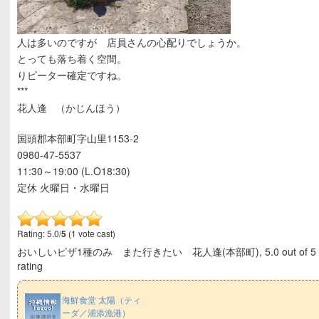
人は多いのですが 店員さんの心配りでしょうか。
とっても落ち着く空間。
りピーター確定ですね。
***
花人逢 （かじんほう）
国頭郡本部町字山里1153-2
0980-47-5537
11:30～19:00 (L.O18:30)
定休 火曜日・水曜日
Rating: 5.0/
5
(1 vote cast)
おいしいピザ1種のみ また行きたい 花人逢(本部町)
,
5.0
out of
5
rating
海鮮食堂 太陽（ティ
ーダ／浦添漁港）