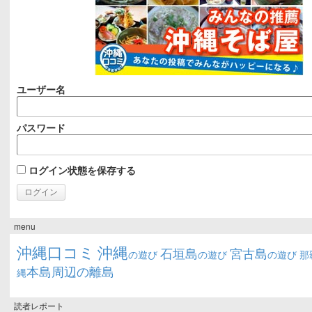
ユーザー名
パスワード
ログイン状態を保存する
menu
沖縄口コミ
沖縄
石垣島
宮古島
の遊び
の遊び
の遊び
那
本島周辺の離島
縄
読者レポート