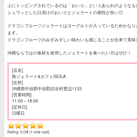
上にトッピングされているのは「おいり」というあられのようなも
シュワッとした口溶けのおいりとジェラートの相性が良い◎
ドラゴンフルーツジェラートはヨーグルトが入っているためかなり
ます。
ドラゴンフルーツのみずみずしい味わいも感じることが出来て美味
沖縄ならではの食材を使用したジェラートを食べたい方はぜひ！
[店名]
島ジェラート&カフェISOLA
[住所]
沖縄県中頭郡中頭郡読谷村楚辺1133
[営業時間]
11:00～18:00
[定休日]
日曜日
Rating: 5.0/
5
(1 vote cast)