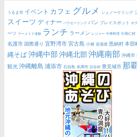
グルメ
カフェ
イベント
うるま市
シュノーケリング
スイーツ
ディナー
パン
プレイスポット
ホ
パラセーリング
ランチ
ラーメン
ーツ
今帰仁村
マーメイド体験
中華料理
レジャー
宜野湾市
宮古島
名護市
本部
恩納村
国際通り
小禄
居酒屋
沖縄南部
沖縄中部
沖縄北部
縄そば
沖縄市
那
沖縄離島
浦添市
観光
豊見城市
糸満市
石垣島
読谷村