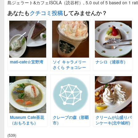
島ジェラート&カフェISOLA（読谷村）
,
5.0
out of
5
based on
1
rat
あなたも
クチコミ投稿
してみませんか？
mati-cafe☆宜野湾
ソイ キャラメリー
ナシロ（浦添市）
さくら チョコレー
ト フラペチーノ☆
スターバックス
Museum Cafe茶花
クレープの森（那覇
クリームが山盛りパ
（おもろまち）
市）
ンケーキ(北中城村)
(539)