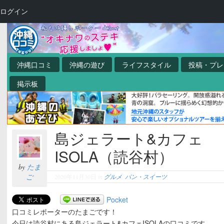
ログイン
沖縄口コミ
沖縄の遊び
ライフスタイル
投稿・プレ
掲示板
島ジェラート&カフェ
ISOLA（読谷村）
by
たま
ご
2020年11月30日
in
グルメ
,
パン・スイーツ
Pocket
口コミレポーターのたまごです！
今日は読谷村にある島ジェラート&カフェISOLAの口コミです。