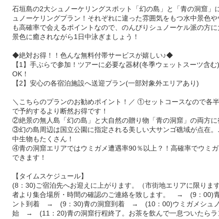
石垣島の2大シュノーケリングスポット「幻の島」と「青の洞窟」に
ュノーケリングプラン！それぞれに違った雰囲気をもつ水中景色や
も高確率で会えるポイントなので、のんびりシュノーケル派の方に
景色に癒されながら1日中泳ぎましょう！
◆絶対お得！！色んな無料付帯サービスが嬉しい♪◆
【1】手ぶらで参加！ツアーに必要な器材(冬季ウェットスーツ含む
OK！
【2】安心の各宿泊施設へ送迎プラン(一部対象外エリアあり)
＼こちらのプランのお勧めポイント！／ ①セットコースなので各
で予約するより断然お得です！
②絶景の無人島「幻の島」と大自然の贈り物「青の洞窟」の両方に
③幻の島周辺は国立公園に指定される美しい大サンゴ礁域が点在。
中生物もたくさん！
④青の洞窟エリアではウミガメ遭遇率90％以上？！高確率でウミ
できます！
【タイムスケジュール】
(8：30)ご宿泊先へお迎えに上がります。（市街地エリアに限りま
者より集合場所・時間の確認のご連絡を致します。 → (9：00)
ント到着 → (9：30)青の洞窟到着 → (10：00)ウミガメシ
始 → (11：20)青の洞窟行程終了。お茶を飲んで一息ついたら