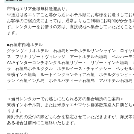
市街地エリア全域無料送迎あり。
※送迎は各エリアごと港から近いホテル順にお客様をお送りしてお
お客様のご宿泊先によっては、通常よりもご到着にお時間がかかる
す。レンタカーをお借りの方は、直接現地へ集合していただくこと
ます。
■石垣市街地ホテル
グランヴィリオホテル 石垣島ビーチホテルサンシャイン ロイヤ
ス フサキリゾートヴィレッジ アートホテル石垣島 ベルハー
ANAインターコンチネンタル石垣リゾート リゾートイン石垣島 
ラ 石垣島ホテルククル ホテルイーストチャイナシー ベッセ
東横イン石垣島 ルートイングランティア石垣 ホテルグランビュ
ランド石垣イン八島 ホテルパティーナ石垣島 アパホテル石垣島
＜当日レンタカーでお越しになられる方の集合場所のご案内＞
東横インホテル前、または米原ヤエヤマヤシ群落散策路入口前どち
ります。
原則予約の受付の際どちらかを指定させていただきますが、海況等
ある場合は前日にご連絡いたします。