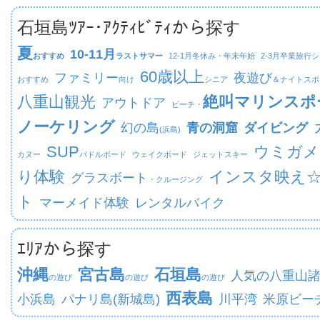
石垣島ﾂｱｰ･ｱｸﾃｨﾋﾞﾃｨから探す
夏
10-11月
おすすめ
ラストサマー
12-1月
冬休み・年末年始
2-3月
卒業旅行シ
60歳以上
ファミリー
夜遊び
おすすめ
向け
シニア
＆ナイトスポ
八重山観光
絶叫マリンスポ
アウトドア
ビーチ・
ノーケリング
幻の島
青の洞窟
ダイビング
(浜島)
SUP
ウミガメ
カヌー
パドルボード
ウェイクボード
ジェットスキー
り体験
インスタ映え
グラスボート
・クルージング
ト
マーメイド体験
レンタルバイク
ｴﾘｱから探す
沖縄
宮古島
石垣島
人気の八重山
の遊び
の遊び
の遊び
西表島
小浜島
パナリ島(新城島)
川平湾
米原ビー