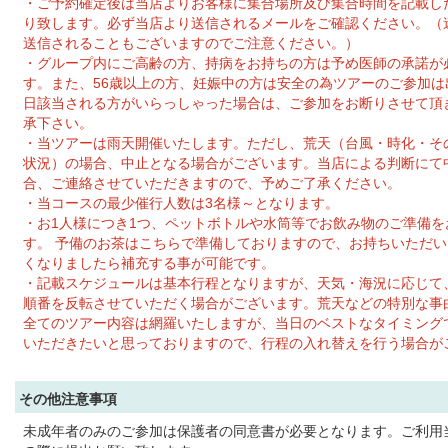
・ご予約確定後は当店よりお客様に集合場所及び集合時間を記載し
り致します。必ず当店より送信されるメールをご確認ください。（
送信されることもございますのでご注意ください。）
・グループ内にご高齢の方、持病をお持ちの方は予め医師の承諾が
す。また、56歳以上の方、妊娠中の方は安全の為ツアーのご参加は
日該当される方がいらっしゃった場合は、ご参加をお断りさせて頂
承下さい。
・当ツアーは雨天開催いたします。ただし、荒天（台風・時化・そ
状況）の場合、中止となる場合がございます。当店による判断にて
合、ご連絡させていただきますので、予めご了承ください。
・当コースの最少催行人数は3名様～となります。
・お1人様につき1つ、ペットボトルや水筒等でお飲み物のご準備を
す。 予備のお茶はこちらで準備しておりますので、お持ちいただ
くなりましたら補充する事が可能です。
・記載スケジュールは基本行程となりますが、天気・海況に応じて
順番を反転させていただく場合がございます。荒天などの特別な事
全てのツアー内容は網羅いたしますが、当日のベストなタイミング
いただきたいと思っておりますので、行程の入れ替えを行う場合が
その他注意事項
未成年者のみのご参加は保護者の同意書が必要となります。ご利用