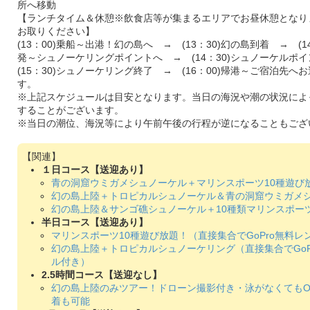
所へ移動
【ランチタイム＆休憩※飲食店等が集まるエリアでお昼休憩となり
お取りください】
(13：00)乗船～出港！幻の島へ → (13：30)幻の島到着 → (1
発～シュノーケリングポイントへ → (14：30)シュノーケル
(15：30)シュノーケリング終了 → (16：00)帰港～ご宿泊先へ
す。
※上記スケジュールは目安となります。当日の海況や潮の状況によ
することがございます。
※当日の潮位、海況等により午前午後の行程が逆になることもござ
１日コース【送迎あり】
青の洞窟ウミガメシュノーケル＋マリンスポーツ10種遊び
幻の島上陸＋トロピカルシュノーケル＆青の洞窟ウミガメ
幻の島上陸＆サンゴ礁シュノーケル＋10種類マリンスポー
半日コース【送迎あり】
マリンスポーツ10種遊び放題！（直接集合でGoPro無料レ
幻の島上陸＋トロピカルシュノーケリング（直接集合でGoP
ル付き）
2.5時間コース【送迎なし】
幻の島上陸のみツアー！ドローン撮影付き・泳がなくてもO
着も可能