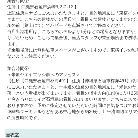
集合時間①
住所【 沖縄県石垣市浜崎町3-2-12 】
上記住所をナビにご入力いただきますと、目的地周辺に「東横イン
きます。こちらの建物がこの周辺で一番目立つ建物となりますので
ルの前（路上にて）でハザードを点滅させてご停車ください。
当店出港場所は、こちらのホテルより1分ほどの場所となりますが
りづらいため、こちらで集合後、当店スタッフが乗船場所まで誘導
ます。
※乗船場所には無料駐車スペースがございますので、東横インの駐
ないようご注意ください。
集合時間②
＜米原ヤエヤマヤシ群へのアクセス＞
【住所【沖縄県石垣市桴海491】 住所【沖縄県石垣市桴海491】桴海
にご入力いただきますと、一本道の道路の目的地周辺に「米原のヤ
落」という看板が出てまいります。看板の指す方向(山側)に入り25
と突き当りにライズ石垣島の看板が出てまいります。こちらにスタ
おりますので、予めご指定させていただいた時間にお気をつけてお
※離島ターミナルなどがある中心地から約30分、川平湾周辺エリアか
の所要時間です。
更衣室