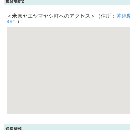
集合場所2
＜米原ヤエヤマヤシ群へのアクセス＞（住所：
沖縄
491
）
送迎情報