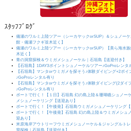
ｽﾀｯﾌﾌﾞﾛｸﾞ
備瀬のワルミ上陸ツアー（シーカヤックorSUP）＆シュノー
館・備瀬フクギ並木近く】
備瀬のワルミ上陸ツアー（シーカヤックorSUP）【美ら海水
木近く】
青の洞窟探検＆ウミガメシュノーケル｜石垣島【送迎付き】
【石垣島】1DAY3ポイントシュノーケルツアー♪GoProレンタ
【石垣島】マンタorウミガメを探そう♪体験ダイビング+2ポ
♪GoProレンタル有り
【石垣島】マンタorウミガメを探そう♪体験ダイビング(2ダイブ
♪GoProレンタル有り
ボートで行く！【１日】石垣島 幻の島上陸＆珊瑚礁シュノー
メシュノーケリング【送迎あり】
ボートで行く！【午後発】石垣島ウミガメシュノーケリング【
ボートで行く！【午後発】石垣島 幻の島上陸＆ウミガメシュ
迎あり】
米原海岸アウトリーフウミガメシュノーケル＆ジャングルトレ
窟探検｜石垣島【送迎付き】