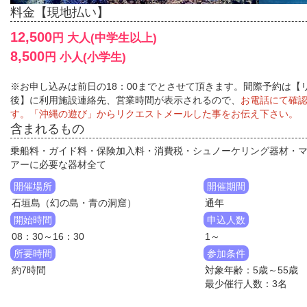
料金【現地払い】
12,500
円 大人(中学生以上)
8,500
円 小人(小学生)
※お申し込みは前日の18：00までとさせて頂きます。間際予約は【
後】に利用施設連絡先、営業時間が表示されるので、
お電話にて確
す。「沖縄の遊び」からリクエストメールした事をお伝え下さい。
含まれるもの
乗船料・ガイド料・保険加入料・消費税・シュノーケリング器材・
アーに必要な器材全て
開催場所
開催期間
石垣島（幻の島・青の洞窟）
通年
開始時間
申込人数
08：30～16：30
1～
所要時間
参加条件
約7時間
対象年齢：5歳～55歳
最少催行人数：3名