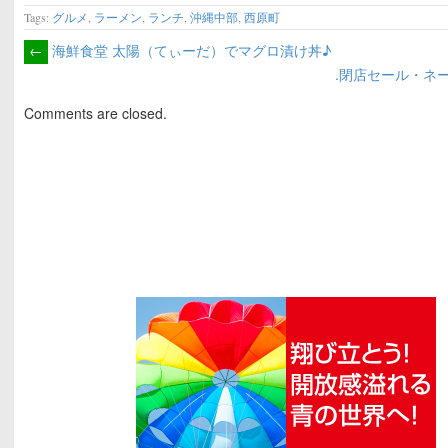
Tags:
グルメ
,
ラーメン
,
ランチ
,
沖縄中部
,
西原町
←
海鮮食堂 太陽（てぃーだ）でマグロ漬け丼♪
.閉店セール・ネ
Comments are closed.