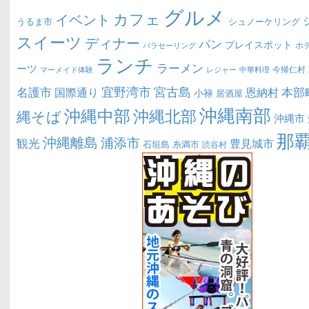
グルメ
カフェ
イベント
うるま市
シュノーケリング
スイーツ
ディナー
パン
プレイスポット
ホ
パラセーリング
ランチ
ラーメン
ーツ
今帰仁村
マーメイド体験
中華料理
レジャー
宜野湾市
宮古島
名護市
本部
恩納村
国際通り
小禄
居酒屋
沖縄南部
沖縄中部
沖縄北部
縄そば
沖縄市
那
沖縄離島
浦添市
観光
豊見城市
糸満市
石垣島
読谷村