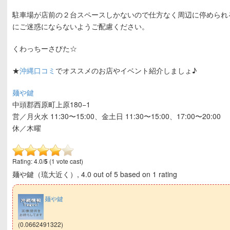
駐車場が店前の２台スペースしかないので仕方なく周辺に停められ
にご迷惑にならないようご配慮ください。
くわっちーさびた☆
★
沖縄口コミ
でオススメのお店やイベント紹介しましょ♪
麺や鍵
中頭郡西原町上原180−1
営／月火水 11:30〜15:00、金土日 11:30〜15:00、17:00〜20:00
休／木曜
Rating: 4.0/
5
(1 vote cast)
麺や鍵（琉大近く）
,
4.0
out of
5
based on
1
rating
麺や鍵
(0.0662491322)