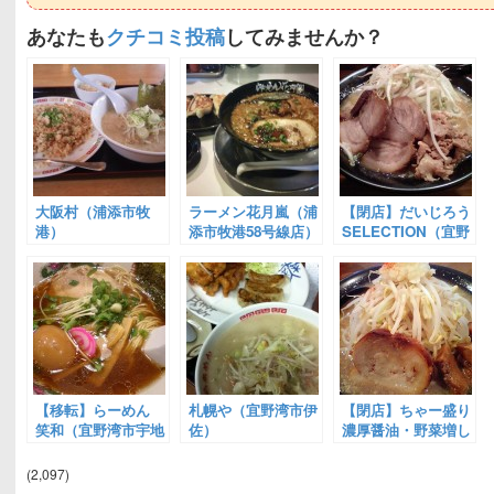
あなたも
クチコミ投稿
してみませんか？
大阪村（浦添市牧
ラーメン花月嵐（浦
【閉店】だいじろう
港）
添市牧港58号線店）
SELECTION（宜野
湾市大山）
【移転】らーめん
札幌や（宜野湾市伊
【閉店】ちゃー盛り
笑和（宜野湾市宇地
佐）
濃厚醤油・野菜増し
泊）
だいじろう
SELECTION（宜野
(2,097)
湾市）