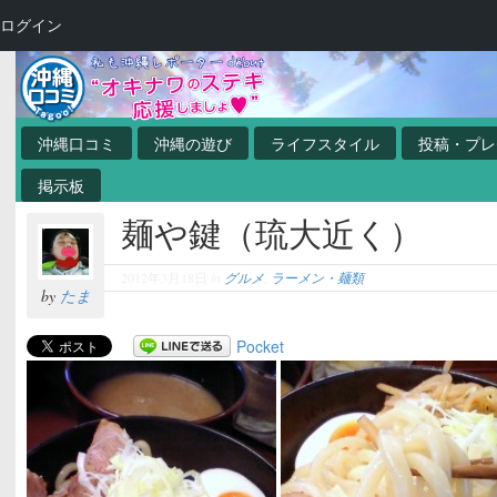
ログイン
沖縄口コミ
沖縄の遊び
ライフスタイル
投稿・プレ
掲示板
麺や鍵（琉大近く）
2012年3月18日
in
グルメ
,
ラーメン・麺類
by
たま
Pocket