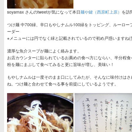
soyamax さんのtweetが気になって本日
麺や鍵（西原町上原）
を訪問
つけ麺 中700緑、辛口もやしナムル100緑をトッピング、ルーロー
ーダー
※メニューには円でなく緑と記載されているので初め戸惑いますね(
濃厚な魚介スープが麺によく絡みます。
お店カウンターに貼られているお薦めの食べ方にならい、半分程食
粉を麺にまぶして食べてみると更に旨味が増し、美味い！
もやしナムルは一度そのまま口にしてみたが、そんなに味付けはさ
ね。つけ麺と合わせて食べる事を前提にしているようです。