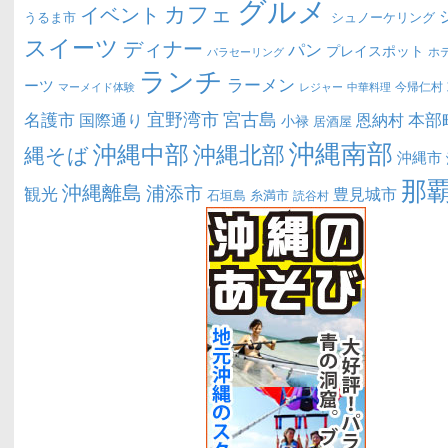
グルメ
カフェ
イベント
うるま市
シュノーケリング
スイーツ
ディナー
パン
プレイスポット
ホ
パラセーリング
ランチ
ラーメン
ーツ
今帰仁村
マーメイド体験
中華料理
レジャー
宜野湾市
宮古島
名護市
本部
恩納村
国際通り
小禄
居酒屋
沖縄南部
沖縄中部
沖縄北部
縄そば
沖縄市
那
沖縄離島
浦添市
観光
豊見城市
糸満市
石垣島
読谷村