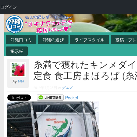
ログイン
沖縄口コミ
沖縄の遊び
ライフスタイル
投稿・プレ
掲示板
糸満で獲れたキンメダイ
定食 食工房まほろば (糸
by
kiki
2019年7月25日
in
グルメ
Pocket