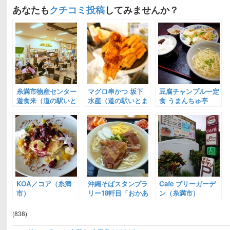
あなたも
クチコミ投稿
してみませんか？
糸満市物産センター
マグロ串かつ 坂下
豆腐チャンプルー定
遊食来（道の駅いと
水産（道の駅いとま
食 うまんちゅ亭
まん）
ん・糸満漁業協同組
（道の駅いとまん）
合センター内）
KOA／コア（糸満
沖縄そばスタンプラ
Cafe ブリーガーデ
市）
リー18軒目「おかあ
ン（糸満市）
さん」（糸満市）
(838)