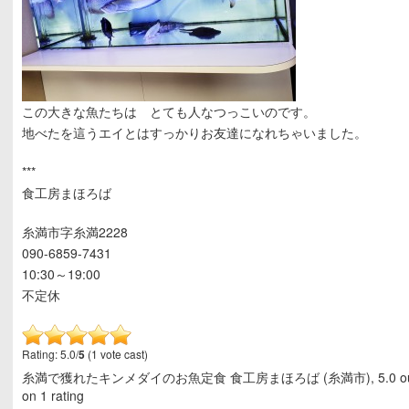
この大きな魚たちは とても人なつっこいのです。
地べたを這うエイとはすっかりお友達になれちゃいました。
***
食工房まほろば
糸満市字糸満2228
090-6859-7431
10:30～19:00
不定休
Rating: 5.0/
5
(1 vote cast)
糸満で獲れたキンメダイのお魚定食 食工房まほろば (糸満市)
,
5.0
o
on
1
rating