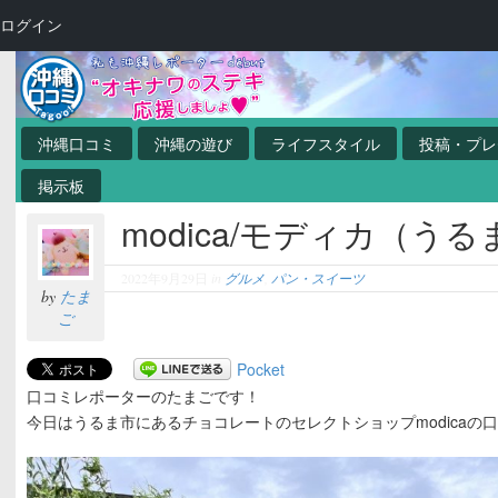
ログイン
沖縄口コミ
沖縄の遊び
ライフスタイル
投稿・プレ
掲示板
modica/モディカ（う
2022年9月29日
in
グルメ
,
パン・スイーツ
by
たま
ご
Pocket
口コミレポーターのたまごです！
今日はうるま市にあるチョコレートのセレクトショップmodicaの