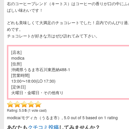
右のコーヒーブレンド（キートス）はコーヒーの香りが口の中にふ
ばしい味わいです！
どれも美味しくて大満足のチョコレートでした！店内でのんびり過
めです。
チョコレートが好きな方はぜひ訪れてみて下さい。
[店名]
modica
[住所]
沖縄県うるま市石川東恩納488-1
[営業時間]
13:00〜18:00(LO 17:30)
[定休日]
火曜日・金曜日・その他有り
Rating: 5.0/
5
(1 vote cast)
modica/モディカ（うるま市）
,
5.0
out of
5
based on
1
rating
あなたも
クチコミ投稿
してみませんか？