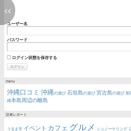
<<
ユーザー名
パスワード
ログイン状態を保存する
menu
沖縄口コミ
沖縄
石垣島
宮古島
の遊び
の遊び
の遊び
那
本島周辺の離島
縄
読者レポート
グルメ
カフェ
イベント
うるま市
シュノーケリング