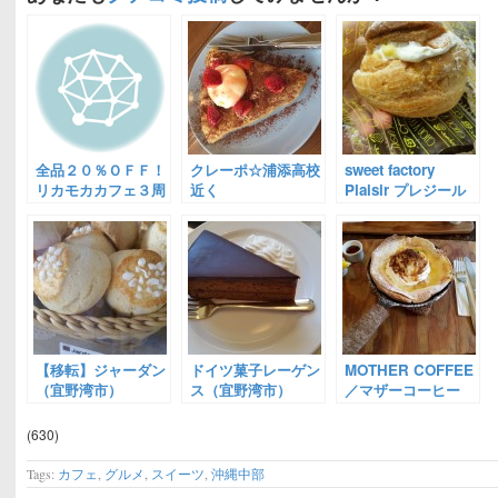
全品２０％ＯＦＦ！
クレーポ☆浦添高校
sweet factory
リカモカカフェ３周
近く
Plaisir プレジール
年記念
（宜野湾市）
【移転】ジャーダン
ドイツ菓子レーゲン
MOTHER COFFEE
（宜野湾市）
ス（宜野湾市）
／マザーコーヒー
（北中城）
(630)
Tags:
カフェ
,
グルメ
,
スイーツ
,
沖縄中部