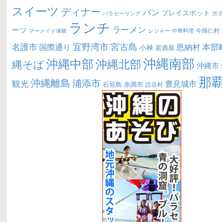
スイーツ
ディナー
パン
プレイスポット
ホ
パラセーリング
ランチ
ラーメン
ーツ
今帰仁村
マーメイド体験
中華料理
レジャー
宜野湾市
宮古島
名護市
本部
恩納村
国際通り
小禄
居酒屋
沖縄南部
沖縄中部
沖縄北部
縄そば
沖縄市
那
沖縄離島
浦添市
観光
豊見城市
糸満市
石垣島
読谷村