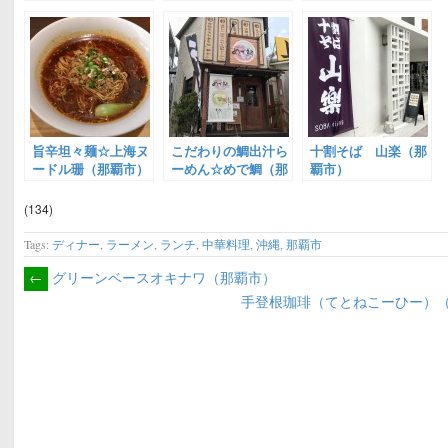
旨辛坦々麺☆上海ヌ
こだわりの鯛出汁ら
十割そば 山楽（那
ードル珊（那覇市）
ーめん☆めで鯛（那
覇市）
覇市小禄）
(134)
Tags:
ディナー
,
ラーメン
,
ランチ
,
中華料理
,
沖縄
,
那覇市
←
グリーンベースオキナワ（那覇市）
手登根珈琲（てとねこーひー）