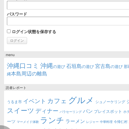
パスワード
ログイン状態を保存する
menu
沖縄口コミ
沖縄
石垣島
宮古島
の遊び
の遊び
の遊び
那
本島周辺の離島
縄
読者レポート
グルメ
カフェ
イベント
うるま市
シュノーケリング
スイーツ
ディナー
パン
プレイスポット
ホ
パラセーリング
ランチ
ラーメン
ーツ
今帰仁村
マーメイド体験
中華料理
レジャー