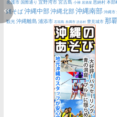
宜野湾市
宮古島
名護市
本部
恩納村
国際通り
小禄
居酒屋
沖縄南部
<<
沖縄中部
沖縄北部
縄そば
沖縄市
那
沖縄離島
浦添市
観光
豊見城市
糸満市
石垣島
読谷村