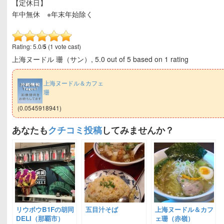
【定休日】
年中無休 ※年末年始除く
Rating: 5.0/
5
(1 vote cast)
上海ヌードル 珊（サン）
,
5.0
out of
5
based on
1
rating
上海ヌードル＆カフェ
珊
(0.0545918941)
あなたも
クチコミ投稿
してみませんか？
リウボウB1Fの胡同
五目汁そば
上海ヌードル＆カフ
DELI（那覇市）
ェ珊（赤嶺）