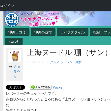
ログイン
沖縄口コミ
沖縄の遊び
ライフスタイル
投稿・プレ
掲示板
上海ヌードル 珊（サン
2025年8月11日
in
グルメ
,
ラーメン・麺類
by
チョ
ッちゃ
ん
Pocket
レポーターのチョッちゃんです。
赤嶺駅から少し行ったところにある「上海ヌードル 珊（サン）」
た。
数年ぶりの再訪です。