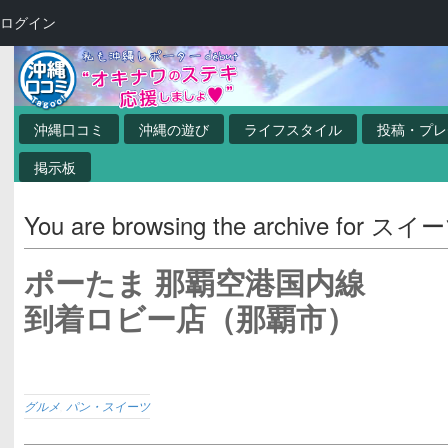
ログイン
沖縄口コミ
沖縄の遊び
ライフスタイル
投稿・プレ
掲示板
You are browsing the archive for スイ
ポーたま 那覇空港国内線
到着ロビー店（那覇市）
グルメ
,
パン・スイーツ