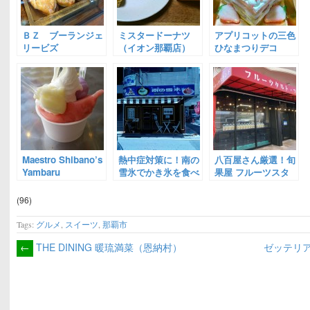
ＢＺ ブーランジェ
ミスタードーナツ
アプリコットの三色
リービズ
（イオン那覇店）
ひなまつりデコ
Maestro Shibano’s
熱中症対策に！南の
八百屋さん厳選！旬
Yambaru
雪氷でかき氷を食べ
果屋 フルーツスタ
Gelato（那覇市）
よう
ンド（那覇市）
(96)
Tags:
グルメ
,
スイーツ
,
那覇市
←
THE DINING 暖琉満菜（恩納村）
ゼッテリ