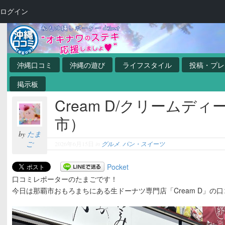
ログイン
沖縄口コミ
沖縄の遊び
ライフスタイル
投稿・プレ
掲示板
Cream D/クリームディ
市）
by
たま
ご
2026年6月15日
in
グルメ
,
パン・スイーツ
Pocket
口コミレポーターのたまごです！
今日は那覇市おもろまちにある生ドーナツ専門店「Cream D」の