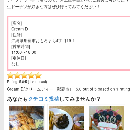
生ドーナツが好きな方はぜひ行ってみてください！
[店名]
Cream D
[住所]
沖縄県那覇市おもろまち4丁目19-1
[営業時間]
11:00〜18:00
[定休日]
なし
Rating: 5.0/
5
(1 vote cast)
Cream D/クリームディー（那覇市）
,
5.0
out of
5
based on
1
ratin
あなたも
クチコミ投稿
してみませんか？