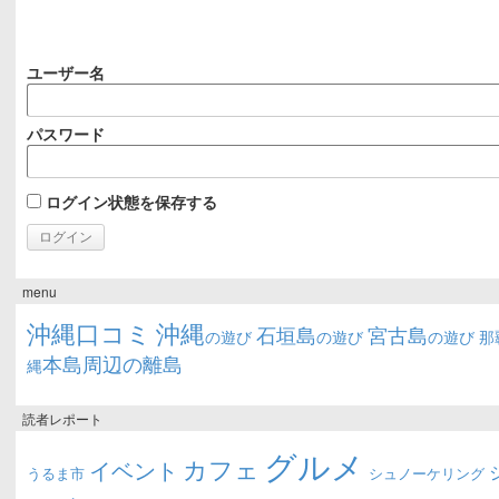
ユーザー名
パスワード
ログイン状態を保存する
menu
沖縄口コミ
沖縄
石垣島
宮古島
の遊び
の遊び
の遊び
那
本島周辺の離島
縄
読者レポート
グルメ
カフェ
イベント
うるま市
シュノーケリング