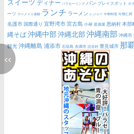
スイーツ
ディナー
パン
プレイスポット
ホ
パラセーリング
ランチ
ラーメン
ーツ
今帰仁村
マーメイド体験
中華料理
レジャー
宜野湾市
宮古島
名護市
本部
恩納村
国際通り
小禄
居酒屋
沖縄南部
沖縄中部
沖縄北部
縄そば
沖縄市
那
沖縄離島
浦添市
観光
豊見城市
糸満市
石垣島
読谷村
<<