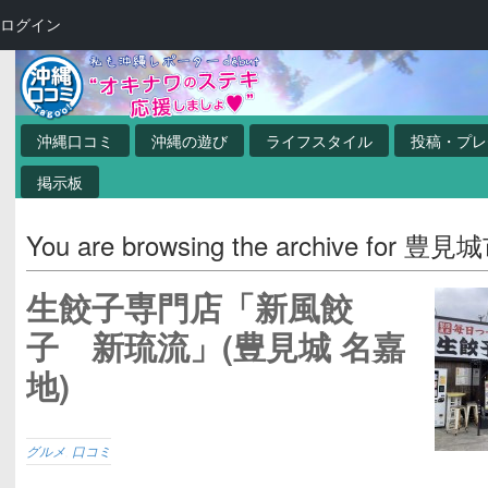
ログイン
沖縄口コミ
沖縄の遊び
ライフスタイル
投稿・プレ
掲示板
You are browsing the archive for 豊見
生餃子専門店「新風餃
子 新琉流」(豊見城 名嘉
地)
グルメ
,
口コミ