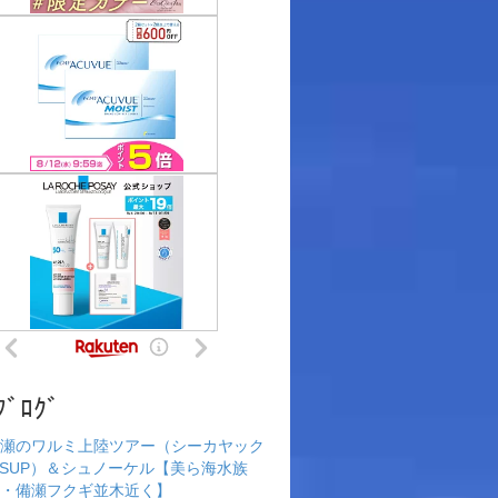
ﾌﾞﾛｸﾞ
瀬のワルミ上陸ツアー（シーカヤック
rSUP）＆シュノーケル【美ら海水族
・備瀬フクギ並木近く】