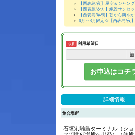
【西表島/夜】星空＆ジャング
【西表島/夕方】絶景サンセット
【西表島/早朝】朝から爽やか
6月～8月限定☆【西表島/
利用希望日
お申込はコチ
詳細情報
集合場所
石垣港離島ターミナル（ショ
マで開催場所へ出発）（住所