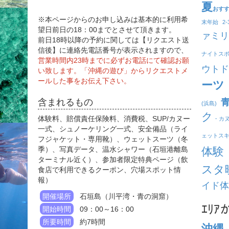
夏
おす
※本ページからのお申し込みは基本的に利用希
末年始
2
望日前日の18：00までとさせて頂きます。
ァミリ
前日18時以降の予約に関しては【リクエスト送
信後】に連絡先電話番号が表示されますので、
ナイトス
営業時間内23時までに必ずお電話にて確認お願
ウトド
い致します。「沖縄の遊び」からリクエストメ
ールした事をお伝え下さい。
ーツ
含まれるもの
(浜島)
ク
体験料、賠償責任保険料、消費税、SUP/カヌー
・カ
一式、シュノーケリング一式、安全備品（ライ
ェットス
フジャケット・専用靴）、ウェットスーツ（冬
季）、写真データ、温水シャワー（石垣港離島
体験
ターミナル近く）、参加者限定特典ページ（飲
スタ
食店で利用できるクーポン、穴場スポット情
報）
イド体
開催場所
石垣島（川平湾・青の洞窟）
ｴﾘ
開始時間
09：00～16：00
所要時間
約7時間
沖縄