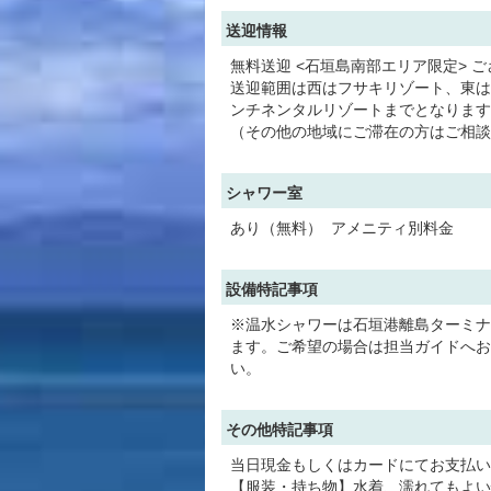
送迎情報
無料送迎 <石垣島南部エリア限定> 
送迎範囲は西はフサキリゾート、東は
ンチネンタルリゾートまでとなります
（その他の地域にご滞在の方はご相談
シャワー室
あり（無料） アメニティ別料金
設備特記事項
※温水シャワーは石垣港離島ターミナ
ます。ご希望の場合は担当ガイドへお
い。
その他特記事項
当日現金もしくはカードにてお支払い
【服装・持ち物】水着、濡れてもよい