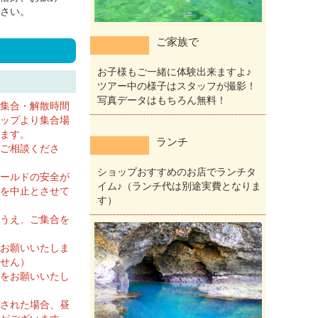
さい。
ご家族で
お子様もご一緒に体験出来ますよ♪
ツアー中の様子はスタッフが撮影！
写真データはもちろん無料！
集合・解散時間
ップより集合場
ます。
ランチ
ご相談くださ
ショップおすすめのお店でランチタ
ールドの安全が
イム♪（ランチ代は別途実費となりま
を中止とさせて
す）
うえ、ご集合を
お願いいたしま
せん）
をお願いいたし
された場合、昼