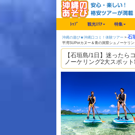
ﾄｯﾌﾟ
観光ｴﾘｱ
特集
石
沖縄の遊び★沖縄口コミ！体験ツアー
>
平湾SUPorカヌー＆青の洞窟シュノーケリ
【石垣島/1日】迷ったら
ノーケリング2大スポッ