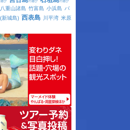
の遊び
の遊び
の遊び
八重山諸島
竹富島
小浜島
パ
西表島
(新城島)
川平湾
米原