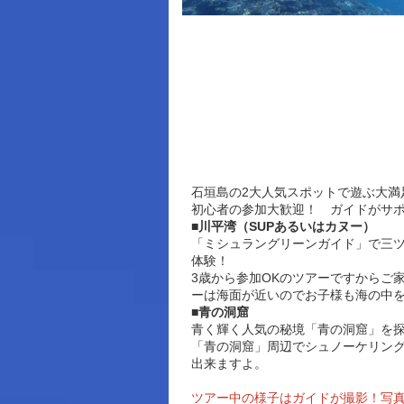
石垣島の2大人気スポットで遊ぶ大満足
初心者の参加大歓迎！ ガイドがサ
■川平湾（SUPあるいはカヌー）
「ミシュラングリーンガイド」で三ツ
体験！
3歳から参加OKのツアーですからご
ーは海面が近いのでお子様も海の中
■青の洞窟
青く輝く人気の秘境「青の洞窟」を
「青の洞窟」周辺でシュノーケリン
出来ますよ。
ツアー中の様子はガイドが撮影！写