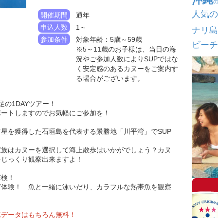
人気の
開催期間
通年
申込人数
1～
ナリ島
参加条件
対象年齢：5歳～59歳
ビーチ
※5～11歳のお子様は、当日の海
況やご参加人数によりSUPではな
く安定感のあるカヌーをご案内す
る場合がございます。
の1DAYツアー！
ポートしますのでお気軽にご参加を！
星を獲得した石垣島を代表する景勝地「川平湾」でSUP
家族はカヌーを選択して海上散歩はいかがでしょう？カヌ
をじっくり観察出来ますよ！
探検！
グ体験！ 魚と一緒に泳いだり、カラフルな熱帯魚を観察
真データはもちろん無料！