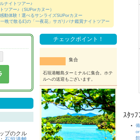
ルナイトツアー♪
ツアー♪（SUPorカヌー）
感動体験！選べるサンライズSUPorカヌー
夜】一晩で散る幻の「一夜花」サガリバナ鑑賞ナイトツアー
チェックポイント！
集合
ラ
石垣港離島ターミナルに集合。ホテ
ルへの送迎もございます。
ｽﾀｯﾌ
備
o
ップのクル
館
：
石垣港離