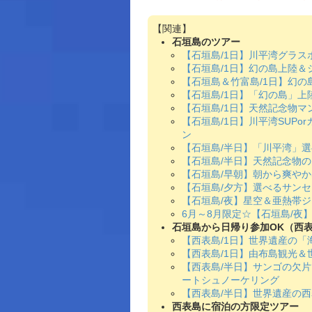
石垣島のツアー
【石垣島/1日】川平湾グラ
【石垣島/1日】幻の島上陸＆
【石垣島＆竹富島/1日】幻
【石垣島/1日】「幻の島」上
【石垣島/1日】天然記念物マ
【石垣島/1日】川平湾SUP
ン
【石垣島/半日】「川平湾」選
【石垣島/半日】天然記念物の
【石垣島/早朝】朝から爽やか
【石垣島/夕方】選べるサンセ
【石垣島/夜】星空＆亜熱帯
6月～8月限定☆【石垣島/
石垣島から日帰り参加OK（西
【西表島/1日】世界遺産の「海
【西表島/1日】由布島観光＆
【西表島/半日】サンゴの欠
ートシュノーケリング
【西表島/半日】世界遺産の西
西表島に宿泊の方限定ツアー