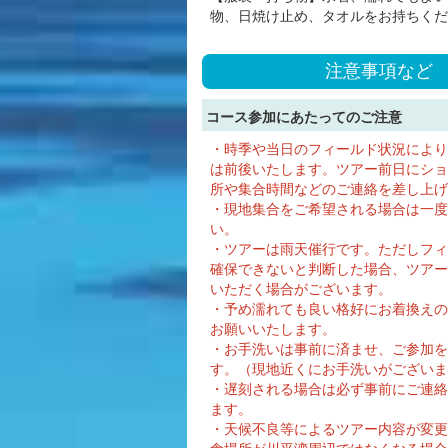
物、日焼け止め、タオルをお持ちくだ
注意事項など
コース参加にあたってのご注意
・時季や当日のフィールド状況により
は前後いたします。ツアー前日にショ
所や集合時間などのご連絡を差し上げ
・現地集合をご希望される場合は一度
い。
・ツアーは雨天催行です。ただしフィ
確保できないと判断した場合、ツアー
いただく場合がございます。
・予め濡れても良い格好にお着換えの
お願いいたします。
・お手洗いは事前に済ませ、ご参加を
す。（現地近くにお手洗いがございま
・遅刻される場合は必ず事前にご連絡
ます。
・天候不良等によるツアー内容が変更