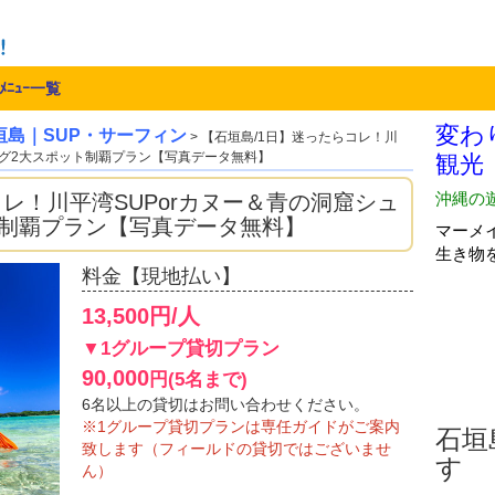
ﾒﾆｭｰ一覧
垣島｜SUP・サーフィン
> 【石垣島/1日】迷ったらコレ！川
ング2大スポット制覇プラン【写真データ無料】
コレ！川平湾SUPorカヌー＆青の洞窟シュ
ト制覇プラン【写真データ無料】
料金【現地払い】
13,500円/人
▼1グループ貸切プラン
90,000
円(5名まで)
6名以上の貸切はお問い合わせください。
※1グループ貸切プランは専任ガイドがご案内
石垣島
致します（フィールドの貸切ではございませ
す
ん）