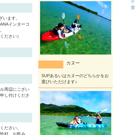
ケ
窟
ございます。
ANAインターコ
。
ください）
カヌー
SUPあるいはカヌーのどちらかをお
選びいただけます♪
ル周辺にござい
申し付けくださ
ください。
恰好、お飲み