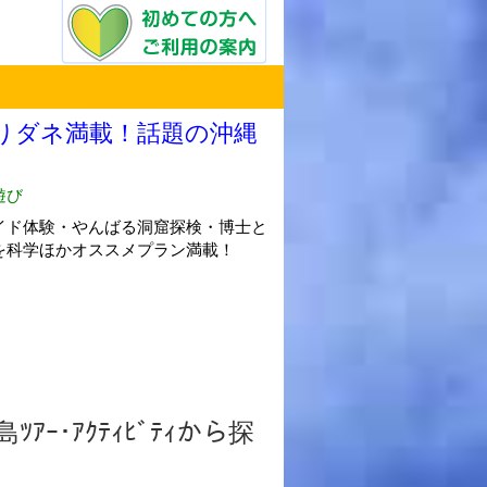
ﾂｱｰ･ｱｸﾃｨﾋﾞﾃｨから探