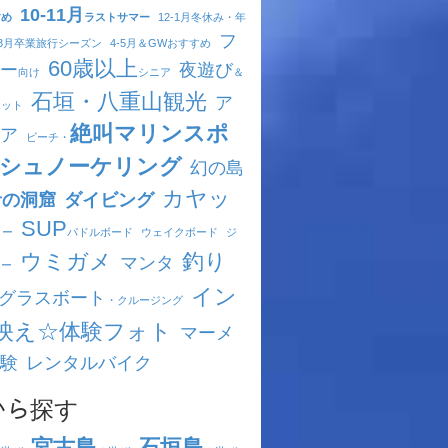
10-11月
すめ
ラストサマー
12-1月
冬休み・年
フ
-3月
卒業旅行シーズン
4-5月
＆GWおすすめ
60歳以上
ー
夜遊び
向け
シニア
＆
石垣・八重山観光
ア
ポット
絶叫マリンスポ
ア
ビーチ・
シュノーケリング
幻の島
カヤッ
青の洞窟
ダイビング
SUP
ヌー
パドルボード
ウェイクボード
ジ
ウミガメ
釣り
マンタ
キー
イン
グラスボート
・クルージング
映え☆体験フォト
マーメ
験
レンタルバイク
ｱから探す
宮古島
石垣島