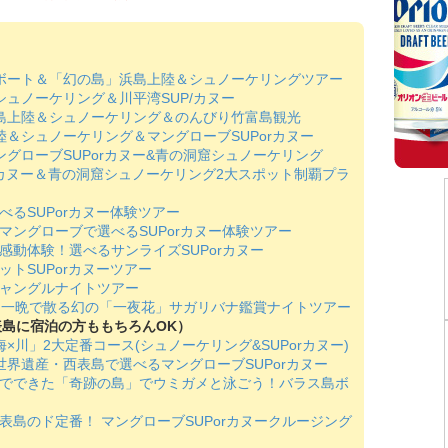
スボート＆「幻の島」浜島上陸＆シュノーケリングツアー
シュノーケリング＆川平湾SUP/カヌー
の島上陸＆シュノーケリング＆のんびり竹富島観光
陸＆シュノーケリング＆マングローブSUPorカヌー
ングローブSUPorカヌー&青の洞窟シュノーケリング
orカヌー＆青の洞窟シュノーケリング2大スポット制覇プラ
べるSUPorカヌー体験ツアー
マングローブで選べるSUPorカヌー体験ツアー
感動体験！選べるサンライズSUPorカヌー
ットSUPorカヌーツアー
ジャングルナイトツアー
夜】一晩で散る幻の「一夜花」サガリバナ鑑賞ナイトツアー
表島に宿泊の方ももちろんOK）
×川」2大定番コース(シュノーケリング&SUPorカヌー)
世界遺産・西表島で選べるマングローブSUPorカヌー
片でできた「奇跡の島」でウミガメと泳ごう！バラス島ボ
表島のド定番！ マングローブSUPorカヌークルージング