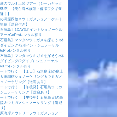
瀬のワルミ上陸ツアー（シーカヤック
rSUP）【美ら海水族館・備瀬フクギ並
近く】
の洞窟探検＆ウミガメシュノーケル｜
垣島【送迎付き】
石垣島】1DAY3ポイントシュノーケル
アー♪GoProレンタル有り
石垣島】マンタorウミガメを探そう♪体
ダイビング+2ポイントシュノーケル
GoProレンタル有り
石垣島】マンタorウミガメを探そう♪体
ダイビング(2ダイブ)+シュノーケル
GoProレンタル有り
ートで行く！【１日】石垣島 幻の島上
＆珊瑚礁シュノーケリング＆ウミガメ
ュノーケリング【送迎あり】
ートで行く！【午後発】石垣島ウミガ
シュノーケリング【送迎あり】
ートで行く！【午後発】石垣島 幻の島
陸＆ウミガメシュノーケリング【送迎
り】
原海岸アウトリーフウミガメシュノー