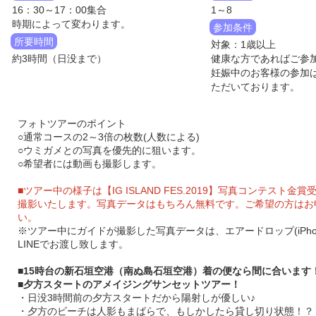
16：30～17：00集合
1～8
時期によって変わります。
参加条件
所要時間
対象：1歳以上
約3時間（日没まで）
健康な方であればご参
妊娠中のお客様の参加
ただいております。
フォトツアーのポイント
○通常コースの2～3倍の枚数(人数による)
○ウミガメとの写真を優先的に狙います。
○希望者には動画も撮影します。
■ツアー中の様子は【IG ISLAND FES.2019】写真コンテスト金
撮影いたします。写真データはもちろん無料です。ご希望の方はお
い。
※ツアー中にガイドが撮影した写真データは、エアードロップ(iPho
LINEでお渡し致します。
■15時台の新石垣空港（南ぬ島石垣空港）着の便なら間に合います
■夕方スタートのアメイジングサンセットツアー！
・日没3時間前の夕方スタートだから陽射しが優しい♪
・夕方のビーチは人影もまばらで、もしかしたら貸し切り状態！？