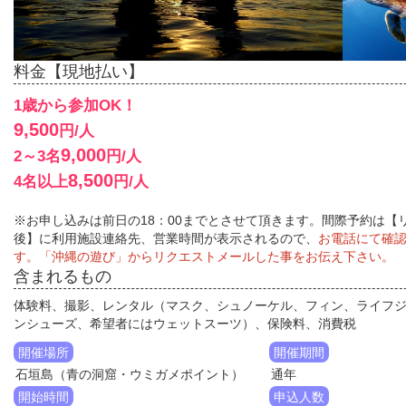
料金【現地払い】
1歳から参加OK！
9,500
円/人
9,000
2～3名
円/人
8,500
4名以上
円/人
※お申し込みは前日の18：00までとさせて頂きます。間際予約は【
後】に利用施設連絡先、営業時間が表示されるので、
お電話にて確
す。「沖縄の遊び」からリクエストメールした事をお伝え下さい。
含まれるもの
体験料、撮影、レンタル（マスク、シュノーケル、フィン、ライフ
ンシューズ、希望者にはウェットスーツ）、保険料、消費税
開催場所
開催期間
石垣島（青の洞窟・ウミガメポイント）
通年
開始時間
申込人数