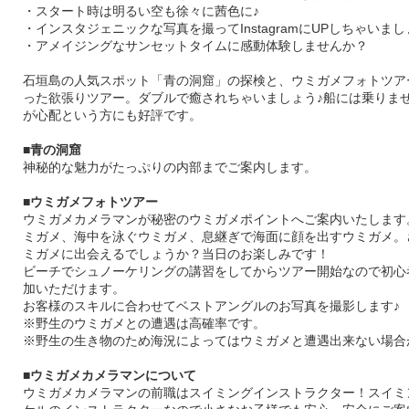
・スタート時は明るい空も徐々に茜色に♪
・インスタジェニックな写真を撮ってInstagramにUPしちゃいまし
・アメイジングなサンセットタイムに感動体験しませんか？
石垣島の人気スポット「青の洞窟」の探検と、ウミガメフォトツア
った欲張りツアー。ダブルで癒されちゃいましょう♪船には乗りま
が心配という方にも好評です。
■青の洞窟
神秘的な魅力がたっぷりの内部までご案内します。
■ウミガメフォトツアー
ウミガメカメラマンが秘密のウミガメポイントへご案内いたします
ミガメ、海中を泳ぐウミガメ、息継ぎで海面に顔を出すウミガメ。
ミガメに出会えるでしょうか？当日のお楽しみです！
ビーチでシュノーケリングの講習をしてからツアー開始なので初心
加いただけます。
お客様のスキルに合わせてベストアングルのお写真を撮影します♪
※野生のウミガメとの遭遇は高確率です。
※野生の生き物のため海況によってはウミガメと遭遇出来ない場合
■ウミガメカメラマンについて
ウミガメカメラマンの前職はスイミングインストラクター！スイミ