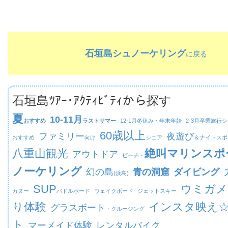
石垣島シュノーケリング
に戻る
石垣島ﾂｱｰ･ｱｸﾃｨﾋﾞﾃｨから探す
夏
10-11月
おすすめ
ラストサマー
12-1月
冬休み・年末年始
2-3月
卒業旅行シ
60歳以上
ファミリー
夜遊び
おすすめ
向け
シニア
＆ナイトスポ
八重山観光
絶叫マリンスポ
アウトドア
ビーチ・
ノーケリング
幻の島
青の洞窟
ダイビング
(浜島)
SUP
ウミガメ
カヌー
パドルボード
ウェイクボード
ジェットスキー
り体験
インスタ映え
グラスボート
・クルージング
ト
マーメイド体験
レンタルバイク