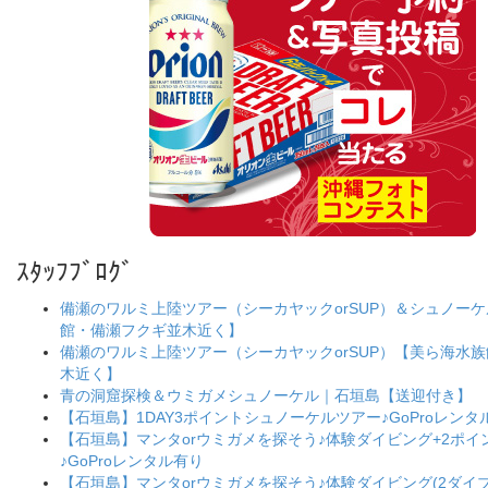
ｽﾀｯﾌﾌﾞﾛｸﾞ
備瀬のワルミ上陸ツアー（シーカヤックorSUP）＆シュノー
館・備瀬フクギ並木近く】
備瀬のワルミ上陸ツアー（シーカヤックorSUP）【美ら海水
木近く】
青の洞窟探検＆ウミガメシュノーケル｜石垣島【送迎付き】
【石垣島】1DAY3ポイントシュノーケルツアー♪GoProレンタ
【石垣島】マンタorウミガメを探そう♪体験ダイビング+2ポ
♪GoProレンタル有り
【石垣島】マンタorウミガメを探そう♪体験ダイビング(2ダイブ