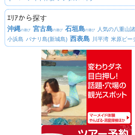
ｴﾘｱから探す
沖縄
宮古島
石垣島
人気の八重山
の遊び
の遊び
の遊び
西表島
小浜島
パナリ島(新城島)
川平湾
米原ビー