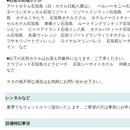
■石垣市街地ホテル
アートホテル石垣島（旧：ホテル日航八重山） ベルハーモニー石
ターコンチネンタル石垣リゾート リゾートインラッソ石垣島 
島 ホテルミヤヒラ 石垣島ホテルククル ホテルイーストチャ
セルホテル石垣島 東横イン石垣島 ルートイングランティア石
ンビュー ピースアイランド石垣イン八島 ホテルパティーナ石
ル石垣島 名蔵ヴィレッジ 石垣リゾートグランヴィリオホテル
フサキリゾートヴィレッジ ロイヤルマリンパレス 石垣島ビー
イン など
■以下の近郊ホテルはお迎え対象外になります。ご了承ください。
クラブメッド石垣島カビラビーチ 石垣シーサイドホテル 沖縄
など
※その他不明な場合はお気軽にお問い合わせ下さい。
レンタルなど
夏季でもウェットスーツ貸出いたします。ご希望の方は事前にお申
設備特記事項