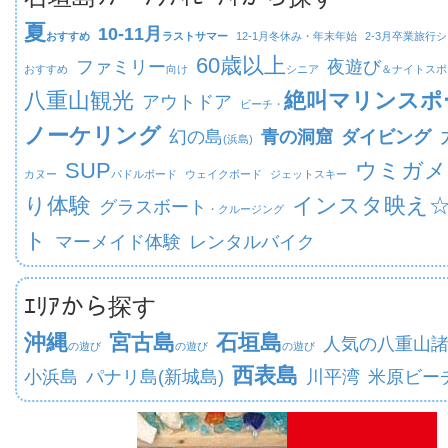
夏
10-11月
おすすめ
ラストサマー
12-1月
冬休み・年末年始
2-3月
卒業旅行シ
60歳以上
ファミリー
夜遊び
おすすめ
向け
シニア
＆ナイトスポ
八重山観光
絶叫マリンスポ
アウトドア
ビーチ・
ノーケリング
幻の島
青の洞窟
ダイビング
(浜島)
SUP
ウミガメ
カヌー
パドルボード
ウェイクボード
ジェットスキー
り体験
インスタ映え
グラスボート
・クルージング
ト
マーメイド体験
レンタルバイク
ｴﾘｱから探す
沖縄
宮古島
石垣島
人気の八重山
の遊び
の遊び
の遊び
西表島
小浜島
パナリ島(新城島)
川平湾
米原ビー