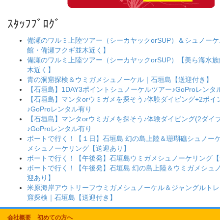
ｽﾀｯﾌﾌﾞﾛｸﾞ
備瀬のワルミ上陸ツアー（シーカヤックorSUP）＆シュノー
館・備瀬フクギ並木近く】
備瀬のワルミ上陸ツアー（シーカヤックorSUP）【美ら海水
木近く】
青の洞窟探検＆ウミガメシュノーケル｜石垣島【送迎付き】
【石垣島】1DAY3ポイントシュノーケルツアー♪GoProレンタ
【石垣島】マンタorウミガメを探そう♪体験ダイビング+2ポ
♪GoProレンタル有り
【石垣島】マンタorウミガメを探そう♪体験ダイビング(2ダイブ
♪GoProレンタル有り
ボートで行く！【１日】石垣島 幻の島上陸＆珊瑚礁シュノー
メシュノーケリング【送迎あり】
ボートで行く！【午後発】石垣島ウミガメシュノーケリング【
ボートで行く！【午後発】石垣島 幻の島上陸＆ウミガメシュ
迎あり】
米原海岸アウトリーフウミガメシュノーケル＆ジャングルトレ
窟探検｜石垣島【送迎付き】
会社概要
初めての方へ