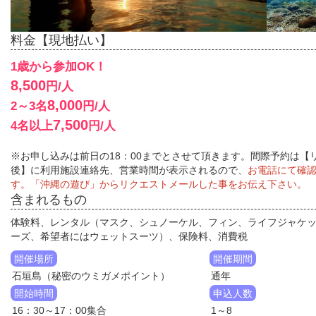
料金【現地払い】
1歳から参加OK！
8,500
円/人
8,000
2～3名
円/人
7,500
4名以上
円/人
※お申し込みは前日の18：00までとさせて頂きます。間際予約は【
後】に利用施設連絡先、営業時間が表示されるので、
お電話にて確
す。「沖縄の遊び」からリクエストメールした事をお伝え下さい。
含まれるもの
体験料、レンタル（マスク、シュノーケル、フィン、ライフジャケ
ーズ、希望者にはウェットスーツ）、保険料、消費税
開催場所
開催期間
石垣島（秘密のウミガメポイント）
通年
開始時間
申込人数
16：30～17：00集合
1～8