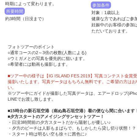
時期によって変わります。
参加条件
所要時間
対象：1歳以上
約3時間（日没まで）
健康な方であればご参
妊娠中のお客様の参加
ただいております。
フォトツアーのポイント
○通常コースの2～3倍の枚数(人数による)
○ウミガメとの写真を優先的に狙います。
○希望者には動画も撮影します。
■ツアー中の様子は【IG ISLAND FES.2019】写真コンテスト金
撮影いたします。写真データはもちろん無料です。ご希望の方はお
い。
※ツアー中にガイドが撮影した写真データは、エアードロップ(iPho
LINEでお渡し致します。
■15時台の新石垣空港（南ぬ島石垣空港）着の便なら間に合います
■夕方スタートのアメイジングサンセットツアー！
・日没3時間前の夕方スタートだから陽射しが優しい♪
・夕方のビーチは人影もまばらで、もしかしたら貸し切り状態！？
・スタート時は明るい空も徐々に茜色に♪