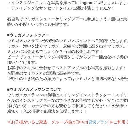
・インスタジェニックな写真を撮ってInstagramにUPしちゃいまし
・アメイジングなサンセットタイムに感動体験しませんか？
石垣島でウミガメシュノーケリングツアーに参加しよう！船には乗
酔いが心配という方にも好評です。
■ウミガメフォトツアー
ウミガメカメラマンが秘密のウミガメポイントへご案内いたします
ミガメ、海中を泳ぐウミガメ、息継ぎで海面に顔を出すウミガメ。
ミガメに出会えるでしょうか？当日のお楽しみです！
ビーチでシュノーケリングの講習をしてからツアー開始なので初心
加いただけます。
お客様のスキルに合わせてベストアングルのお写真を撮影します♪
※野生のウミガメとの遭遇は高確率です。
※野生の生き物のため海況によってはウミガメと遭遇出来ない場合
■ウミガメカメラマンについて
ウミガメカメラマンの前職はスイミングインストラクター！スイミ
ケルのインストラクターなので小さなお子様でも安心・安全にご案
泳げない方、カナヅチの方も安心して参加してください！水が怖い
慮無く！入念指導で克服法を伝授しますよ！
※お子様がいるご家族、グループ様は日中の[
貸切プラン
]をご利用