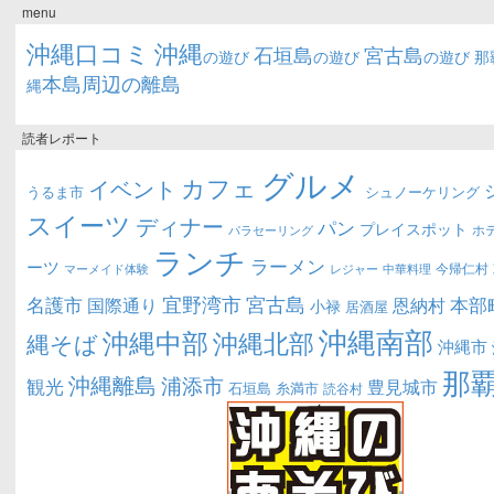
menu
沖縄口コミ
沖縄
石垣島
宮古島
の遊び
の遊び
の遊び
那
本島周辺の離島
縄
読者レポート
グルメ
カフェ
イベント
うるま市
シュノーケリング
スイーツ
ディナー
パン
プレイスポット
ホ
パラセーリング
ランチ
ラーメン
ーツ
今帰仁村
マーメイド体験
中華料理
レジャー
宜野湾市
宮古島
名護市
本部
恩納村
国際通り
小禄
居酒屋
沖縄南部
沖縄中部
沖縄北部
縄そば
沖縄市
那
沖縄離島
浦添市
観光
豊見城市
糸満市
石垣島
読谷村