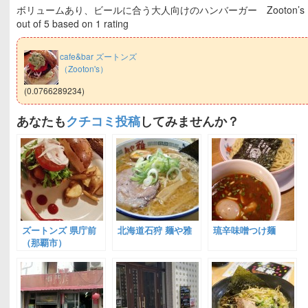
ボリュームあり、ビールに合う大人向けのハンバーガー Zooton’
out of
5
based on
1
rating
cafe&bar ズートンズ
（Zooton's）
(0.0766289234)
あなたも
クチコミ投稿
してみませんか？
ズートンズ 県庁前
北海道石狩 麺や雅
琉辛味噌つけ麺
（那覇市）