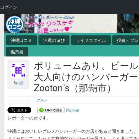
ログイン
沖縄口コミ
沖縄の遊び
ライフスタイル
投稿・プレ
掲示板
ボリュームあり、ビール
大人向けのハンバーガ
by
藍
Zooton’s（那覇市）
2017年6月28日
in
グルメ
Pocket
レポーターの藍です。
沖縄にはおいしいグルメハンバーガーのお店があると聞きました。
ドじゃなくて、もっと本格的なハンバーガー屋さん。よく考えてみ