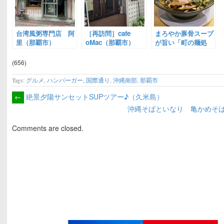
台湾風粥専門店 阿
［再訪問］cafe
まろやか豚骨スープ
里（那覇市）
oMac（那覇市）
が旨い「町の麺処
琉家」（那覇市）
(656)
Tags:
グルメ
,
ハンバーガー
,
国際通り
,
沖縄南部
,
那覇市
←
絶景夕陽サンセットSUPツアー♪（久米島）
沖縄そばといなり 亀かめそ
Comments are closed.