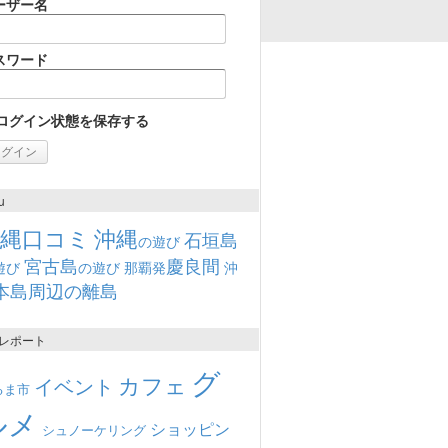
ーザー名
スワード
ログイン状態を保存する
u
沖縄口コミ
沖縄
石垣島
の遊び
宮古島
慶良間
遊び
の遊び
那覇発
沖
本島周辺の離島
レポート
グ
カフェ
イベント
るま市
ルメ
ショッピン
シュノーケリング