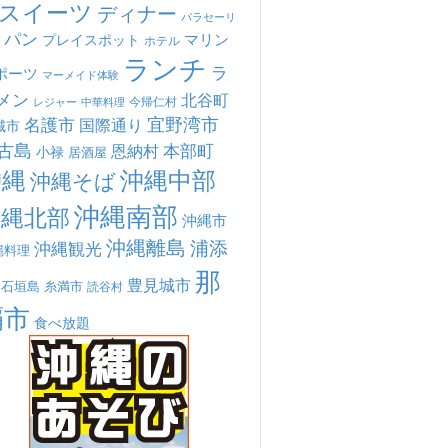
スイーツ
ディナー
パラセーリ
パン
マリン
プレイスポット
ホテル
ランチ
ラ
ポーツ
マーメイド体験
メン
北谷町
今帰仁村
中華料理
レジャー
宜野湾市
名護市
国際通り
城市
古島
本部町
恩納村
小禄
居酒屋
沖縄
沖縄中部
沖縄そば
沖縄南部
沖縄北部
沖縄市
沖縄離島
浦添
沖縄観光
縄料理
那
豊見城市
糸満市
石垣島
読谷村
覇市
食べ放題