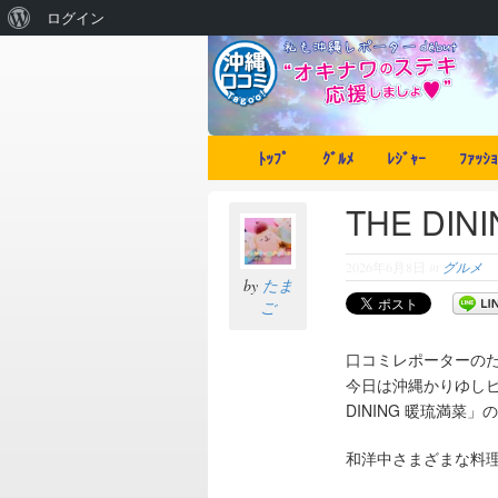
ログイン
ﾄｯﾌﾟ
ｸﾞﾙﾒ
ﾚｼﾞｬｰ
ﾌｧｯｼｮ
THE DI
2026年6月8日
in
グルメ
by
たま
ご
口コミレポーターの
今日は沖縄かりゆしビ
DINING 暖琉満菜
和洋中さまざまな料