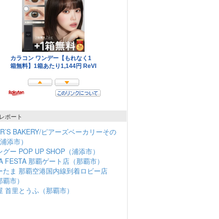
レポート
ER’S BAKERY/ピアーズベーカリーその
（浦添市）
グー POP UP SHOP（浦添市）
NA FESTA 那覇ゲート店（那覇市）
ーたま 那覇空港国内線到着ロビー店
那覇市）
屋 首里とうふ（那覇市）