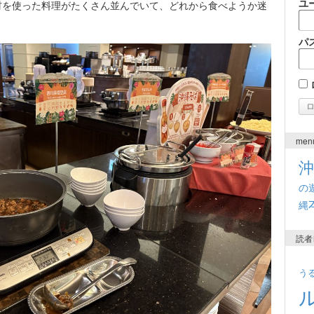
ユ
材を使った料理がたくさん並んでいて、どれから食べようか迷
パ
men
の
縄
読者
う