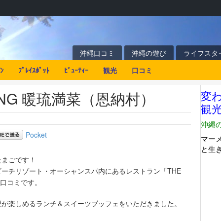
沖縄口コミ
沖縄の遊び
ライフスタ
ﾝ
ﾌﾟﾚｲｽﾎﾟｯﾄ
ﾋﾞｭｰﾃｨｰ
観光
口コミ
NING 暖琉満菜（恩納村）
Pocket
たまごです！
ーチリゾート・オーシャンスパ内にあるレストラン「THE
」の口コミです。
理が楽しめるランチ＆スイーツブッフェをいただきました。