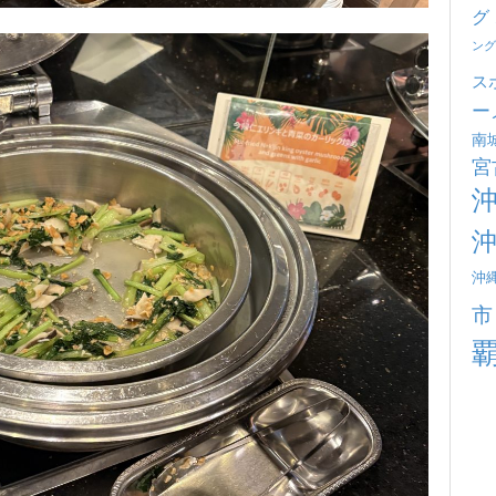
グ
ング
ス
ー
南
宮
沖
市