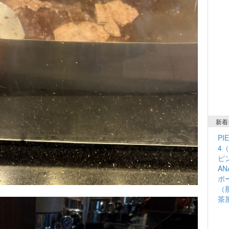
新着
PI
4
ピン
A
ポ
（
茶